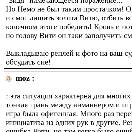
"видя" намечающееся поражение...
Но Немо не был таким простачком! Он
и смог лишить золота Витю, отбить вс
конечном итоге победить! Кровь и по
но голову Вити он таки заполучить см
Выкладываю реплей и фото на ваш с
обсудить сие!
moz :
эта ситуация характерна для многих 
тонкая грань между анманнером и иг
игра была офигенная. Много раз пере
инициатива из одних рук в другие. Р
ошибка Вити, но там легко было оши