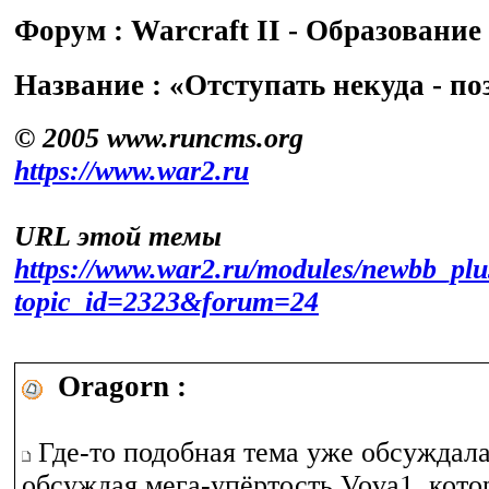
Форум : Warcraft II - Образование
Название : «Отступать некуда - п
© 2005 www.runcms.org
https://www.war2.ru
URL этой темы
https://www.war2.ru/modules/newbb_plu
topic_id=2323&forum=24
Oragorn :
Где-то подобная тема уже обсуждала
обсуждая мега-упёртость Vova1, кото