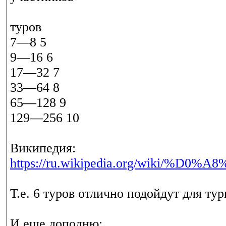
туров
7—8 5
9—16 6
17—32 7
33—64 8
65—128 9
129—256 10
Википедия:
https://ru.wikipedia.org/w
Т.е. 6 туров отлично подойдут для тур
И еще дополню: