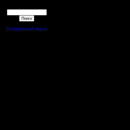
покажем,
Поиск
за людей
Подобным
Расширенный поиск
Лесник, к
доказал, 
можно, и
Короче, с
2018 год
кто не б
решимост
смыть с 
ТОЛЬКО з
хуманов.