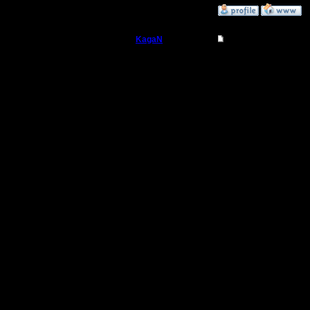
»
28.4.18 01:41
KagaN
Re: Челлендж: «Ма
Полубог
Насчет п
все в це
Регистрация:
2.11.16
играбель
Сообщений: 564
Откуда:
на этой х
малейшег
Насчет "м
В целом 
готов "по
ФНВ. Я го
разными 