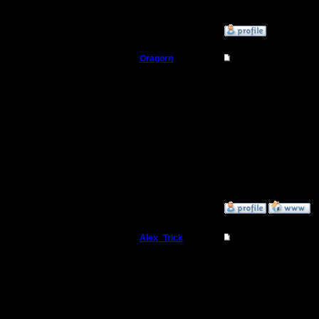
хуманами
»
28.4.18 03:23
Oragorn
Re: Челлендж: «Ма
Полубог
Сегодня 
записать
Регистрация:
14.10.13
"Майски
Сообщений: 914
Откуда: Санкт-
Петербург
Записывай
Проявите
»
30.4.18 15:46
Alex_Trick
Re: Челлендж: «Ма
Командир
Торжеств
клуб маз
Регистрация:
11.8.17
люди" ;)
Сообщений: 31