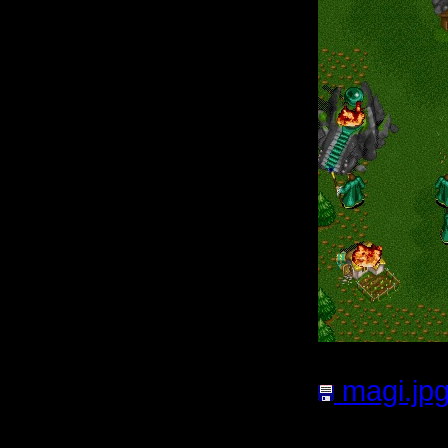
magi.jp
Кб; 749 Н