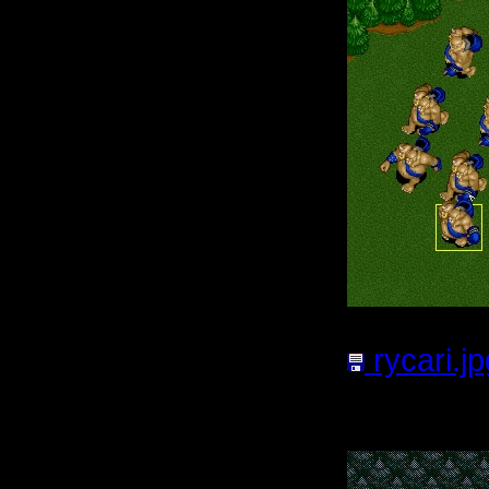
rycari.jp
54.51
Кб;