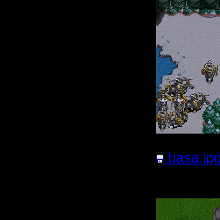
basa.jp
Кб; 741 Н