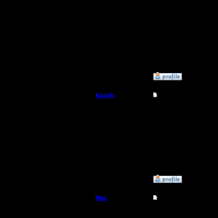
Касатель
Прошу вн
который 
челлендж 
»
4.5.18 14:51
KagaN
Re: Челлендж: «Ма
Полубог
"Spring g
Регистрация:
2.11.16
Сообщений: 564
Откуда:
»
4.5.18 19:40
Rus
Re: Челлендж: «Ма
Полубог
Мне рели