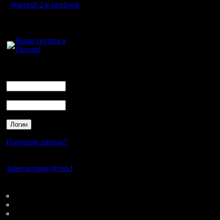
итоге ув
Warcraft 2 в facebook
своих соп
Для голосового
общения:
людей. Б
Наша группа в
Discord
сумел поб
Кто-то мо
Логин
Ник
«Бывает, 
Пароль
бывает». 
Может эт
может, м
Потеряли пароль?
может бы
Нет своего аккаунта?
карты в т
Зарегистрируйтесь!
которые о
Кто на сайте
61: Гости
нафиг. К
0: Пользователи
4121: Пользователи с
вакрафте