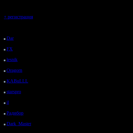
регистрацией
всякие ка
Вы гость здесь.
типа вате
+ регистрация
уметь игр
Последний
посетитель:
Включая 
Dar
: 26 Дней 9 ч. 51
м. назад
FX
: 98 Дней 17 ч. 23
м. назад
Да, будет
lesnik
: 131 Дней 19 ч.
поражени
41 м. назад
Oragorn
: 139 Дней 19
это един
ч. 50 м. назад
KABuLLL
: 167 Дней
грязь поз
18 ч. 59 м. назад
starspro
: 192 Дней 6 ч.
своё доб
33 м. назад
il
: 263 Дней 16 ч. 39
своего не
м. назад
Радибор
: 287 Дней 12
проиграем
ч. 26 м. назад
тому же Ф
Dark_Master
: 298
Дней 14 ч. 42 м. назад