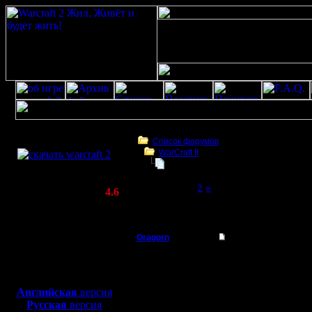
Скачать игру
бесплатно
Список форумов
WarCraft II
WarCraft 2 COMBAT
Челлендж: «Майские люди»
(Warcraft II BNE 2.02+)
Page 1 of 2
[1]
2
»
Актуальная версия:
4.6
(февраль 2020)
Челлендж: «Майские люди»
Совместимо с
Windows
Oragorn
Челлендж: «Майски
XP/Vista/7/8/10
Полубог
Ввиду по
Боевой релиз, ~
40 Мб
для игры по сети:
тестового
Регистрация:
Английская
версия
14.10.13
Русская
версия
которого
Сообщений: 914