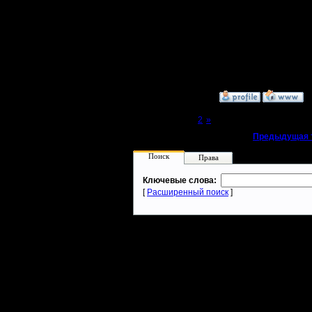
и вертолё
поспорить
в ожидани
хуманов н
»
19.5.18 09:36
Page 1 of 2
[1]
2
»
«
Предыдущая 
Поиск
Права
Ключевые слова:
[
Расширенный поиск
]
Warcraft 2 - скачать бесплатно русскую версию, warcraft 2 серве