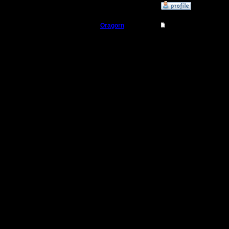
»
1.5.18 01:37
Oragorn
Re: Челлендж: «Ма
Полубог
"Набор" 
Спасибо 
Регистрация:
14.10.13
поддержа
Сообщений: 914
Откуда: Санкт-
Петербург
Теперь, 
мы будем 
Альянс и
Реплеи, т
скоро зде
все виде
побеждат