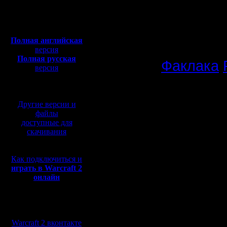
Откуда: Санкт-
Петербург
fuckluck,
Полная версия, ~
450
Мб
мысль на
с музыкой и видео:
Полная английская
«Майские
версия
Полная русская
Факлака
версия
перевод от war2.ru на
базе перевода от СПК
Суть его 
Другие версии и
подписав
файлы
доступные для
челлендж
скачивания
ТОЛЬКО х
Как подключиться и
первого (
играть в Warcraft 2
онлайн
Почему х
Мы в социальных
том, что 
сетях:
Warcraft 2 вконтакте