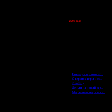
Kagan - (турниры)
vova1 - (хостинг)
tolsty - (хостинг)
Oragorn - (хостинг)
2007 год:
Spbwar - $400
Jade -$100
MasterKsa - $60
Lisak -$52
Cocka - $50
Konstkl - $50
Ldir - $50
Gadzila - $20
Feature -$10
Последние статьи
·
Почему я проиграл? ..
·
О версиях игры и се..
·
2 halling
·
Деньги на новый сер..
·
Моральные нормы в и..