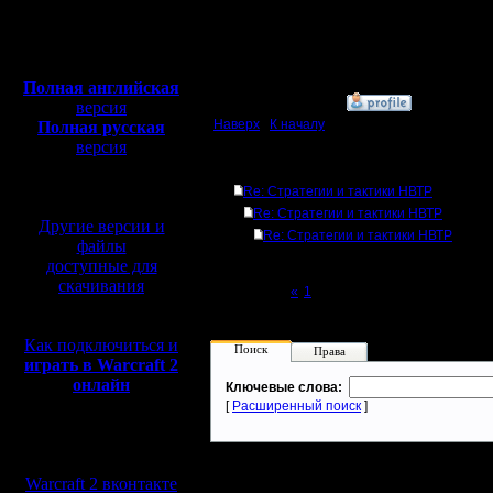
Откуда:
Московская
Полная версия, ~
450
область
Мб
с музыкой и видео:
Полная английская
»
10.11.17 03:43
версия
Наверх
|
К началу
Полная русская
версия
перевод от war2.ru на
Ответов
базе перевода от СПК
Re: Стратегии и тактики НВТР
Re: Стратегии и тактики НВТР
Другие версии и
Re: Стратегии и тактики НВТР
файлы
доступные для
скачивания
Page 2 of 2
«
1
[2]
Как подключиться и
Поиск
Права
играть в Warcraft 2
онлайн
Ключевые слова:
[
Расширенный поиск
]
Мы в социальных
сетях:
Warcraft 2 вконтакте