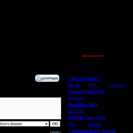
Остальные игроки
AA.GreenGoblin
Becks
Jordan4385
Pangster2015
Theboy
XuRnT[z]
Дата
[TD]Wargasm
10.11.17 10:37
backup.war2.ru
13.11.17 18:09
Остальные игроки
13.11.17 22:50
Победители турниров
Chop Kombat 7
Droid
Vity
Oragorn
Grand Final 2024
fuckluck
Extasey
ARMilitar
Qualifiers 2024
fuckluck
ARMilitar
Extasey
NWTR-Tour-2025
Vity
Nik5et
ARMilitar
Tournament for axecup