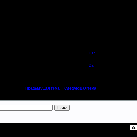
Автор
Dar
il
Dar
«
Предыдущая тема
|
Следующая тема
»