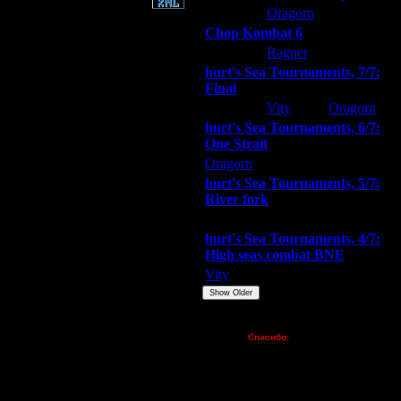
ARMilitar
Oragorn
Extasey
Chop Kombat 6
hurt
Ragner
Extasey
hurt's Sea Tournaments, 7/7:
Final
Extasey
Vity
Oragorn
hurt's Sea Tournaments, 6/7:
One Strait
Oragorn
ARMilitar
Extasey
hurt's Sea Tournaments, 5/7:
River fork
Extasey
ARMilitar
Doooda
hurt's Sea Tournaments, 4/7:
High seas combat BNE
Vity
ARMilitar
None
Show Older
Пожертвования
Спасибо:
FX - $80 (домен)
Zelya - (турниры)
lesnik
Dar - (турниры)