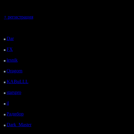
регистрацией
Вы гость здесь.
+ регистрация
Последний
посетитель:
Dar
: 25 Дней 21 ч. 29
м. назад
FX
: 98 Дней 5 ч. 1 м.
назад
lesnik
: 131 Дней 7 ч.
19 м. назад
Oragorn
: 139 Дней 7
ч. 28 м. назад
KABuLLL
: 167 Дней
6 ч. 37 м. назад
starspro
: 191 Дней 18
ч. 11 м. назад
il
: 263 Дней 4 ч. 17 м.
назад
Радибор
: 287 Дней 4
м. назад
Dark_Master
: 298
Дней 2 ч. 20 м. назад