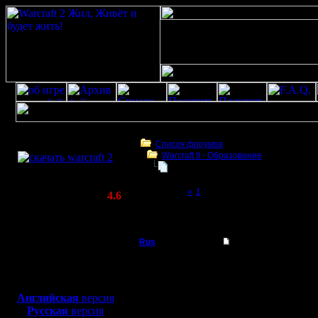
Скачать игру
бесплатно
Список форумов
Warcraft II - Образование
WarCraft 2 COMBAT
Стратегии и тактики НВТР
(Warcraft II BNE 2.02+)
Page 2 of 2
«
1
[2]
Актуальная версия:
4.6
(февраль 2020)
Стратегии и тактики НВТР
Совместимо с
Windows
Rus
Re: Стратегии и так
XP/Vista/7/8/10
Полубог
Меня всегда заставлял
Боевой релиз, ~
40 Мб
играю с ним ночью 2с.
Dar, мой тебе совет, и
для игры по сети:
Регистрация:
Английская
версия
3.12.16
Русская
версия
Сообщений: 314