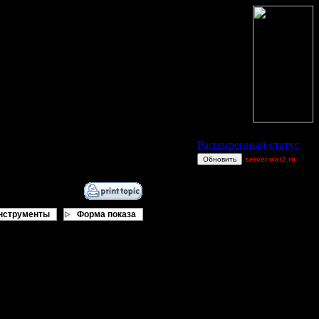
Статус Battle.Net
Расширенный статус
Обновить
server.war2.ru
gow~~~~
boogiemaster
FaT~PiG
нструменты
Форма показа
Wax-on
TWN-cancel
TEST
 у него другой друг и я больше не
JuggerNot24
COMPS no A|R
оде и так не плохо.
orkus
Bigfoot7