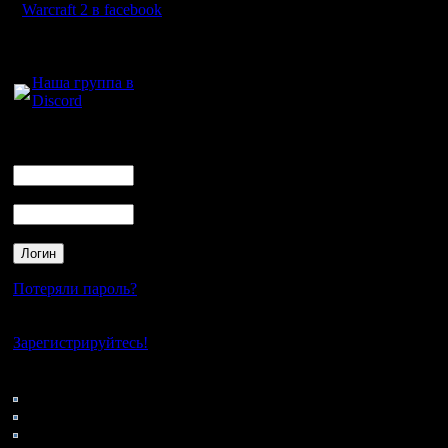
Warcraft 2 в facebook
Для голосового
общения:
Наша группа в
Discord
Логин
Ник
Пароль
Потеряли пароль?
Нет своего аккаунта?
Зарегистрируйтесь!
Кто на сайте
87: Гости
0: Пользователи
4121: Пользователи с