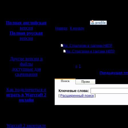
Откуда:
Махачкала
Полная версия, ~
450
Мб
с музыкой и видео:
Полная английская
»
10.11.17 10:37
версия
Наверх
|
К началу
Полная русская
версия
Ответов
перевод от war2.ru на
Re: Стратегии и тактики НВТР
базе перевода от СПК
Re: Стратегии и тактики НВТР
Другие версии и
файлы
Page 2 of 2
«
1
[2]
доступные для
«
Предыдущая те
скачивания
Поиск
Права
Как подключиться и
Ключевые слова:
играть в Warcraft 2
[
Расширенный поиск
]
онлайн
Мы в социальных
сетях:
Warcraft 2 вконтакте