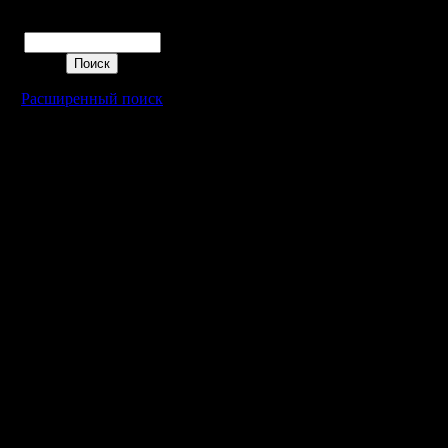
Поиск
Расширенный поиск
Warcraft 2 - скачать бесплатно русскую версию, warcraft 2 серве
- Генерация 