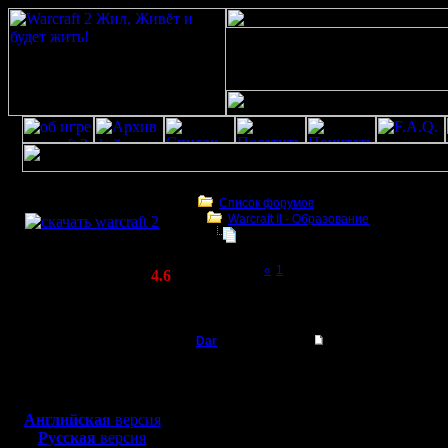
Скачать игру
бесплатно
Список форумов
Warcraft II - Образование
WarCraft 2 COMBAT
Стратегии и тактики НВТР
(Warcraft II BNE 2.02+)
Page 2 of 2
«
1
[2]
Актуальная версия:
4.6
(февраль 2020)
Стратегии и тактики НВТР
Совместимо с
Windows
Dar
Re: Стратегии и так
XP/Vista/7/8/10
Полубог
Код:
Боевой релиз, ~
40 Мб
играй в GOW чаще всег
для игры по сети:
Регистрация:
Английская
версия
21.7.16
Играю я в ГОВ и ГСЕВ 
Русская
версия
Сообщений: 449
Но все же по тактике 