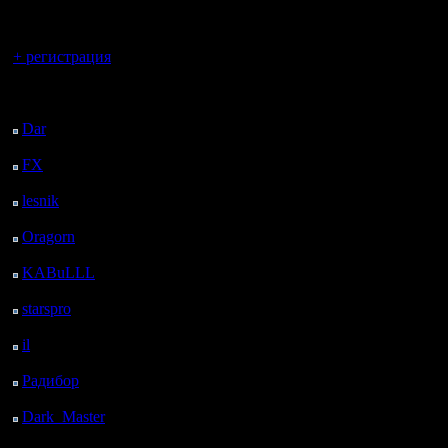
регистрацией
Вы гость здесь.
+ регистрация
Последний
посетитель:
Dar
: 27 Дней 12 ч. 44
м. назад
FX
: 99 Дней 20 ч. 16
м. назад
lesnik
: 132 Дней 22 ч.
33 м. назад
Oragorn
: 140 Дней 22
ч. 43 м. назад
KABuLLL
: 168 Дней
21 ч. 52 м. назад
starspro
: 193 Дней 9 ч.
26 м. назад
il
: 264 Дней 19 ч. 31
м. назад
Радибор
: 288 Дней 15
ч. 18 м. назад
Dark_Master
: 299
Дней 17 ч. 34 м. назад