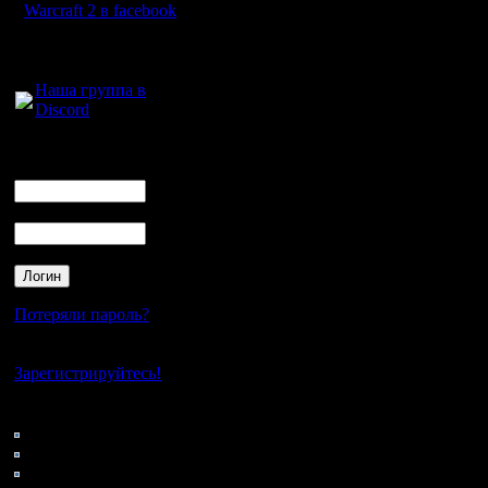
Warcraft 2 в facebook
Для голосового
общения:
Наша группа в
Discord
Логин
Ник
Пароль
Потеряли пароль?
Нет своего аккаунта?
Зарегистрируйтесь!
Кто на сайте
208: Гости
0: Пользователи
4121: Пользователи с