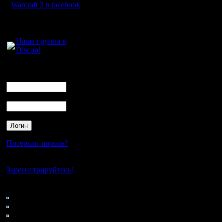
подсказы
Warcraft 2 в facebook
учит, как
Для голосового
общения:
следит з
Наша группа в
Discord
говорит е
разных с
Логин
Ник
сказать, 
Пароль
рюхать, 
для нови
игру так,
Потеряли пароль?
пока что:
Нет своего аккаунта?
профи-это
Зарегистрируйтесь!
новичкам
Кто на сайте
82: Гости
совсем др
0: Пользователи
4121: Пользователи с
Новички 