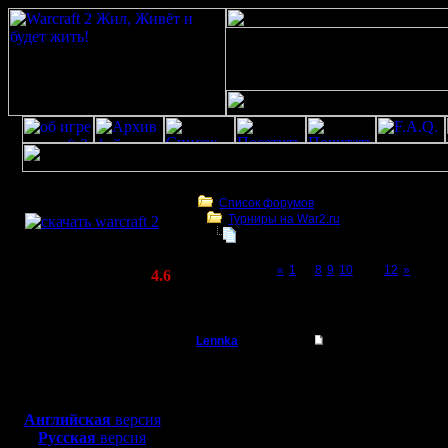
Скачать игру
бесплатно
Список форумов
Турниры на War2.ru
WarCraft 2 COMBAT
Турнир 2 на 2
(Warcraft II BNE 2.02+)
Page 11 of 12
«
1
...
8
9
10
[11]
12
»
Актуальная версия:
4.6
(февраль 2020)
Турнир 2 на 2
Совместимо с
Windows
Lennka
Re: Турнир 2 на 2
XP/Vista/7/8/10
Командир
Много мы
Боевой релиз, ~
40 Мб
для игры по сети:
возникает
Регистрация:
Английская
версия
9.12.07
Русская
версия
Продвину
Сообщений: 46