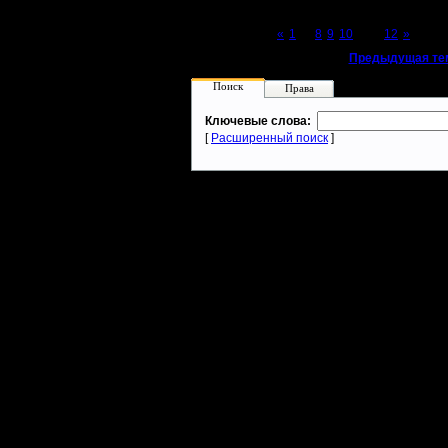
Page 11 of 12
«
1
...
8
9
10
[11]
12
»
«
Предыдущая те
Поиск
Права
Ключевые слова:
[
Расширенный поиск
]
Warcraft 2 - скачать бесплатно русскую версию, warcraft 2 серве
- Генерация