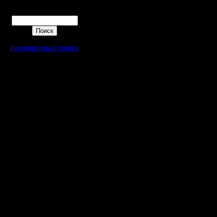
на турнир
Поиск
проиграет
рулить св
Расширенный поиск
быть мас
выйграть
равного с
довеска, 
Помнишь,
ивом убил
убил вас 
Новичкам
самим что
сидеть на
приказов 