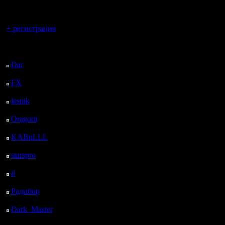
регистрацией
рубят, че
Вы гость здесь.
рулить, а
+ регистрация
терпение 
Последний
посетитель:
начинаешь
Dar
: 26 Дней 19 ч. 23
м. назад
нескольк
FX
: 99 Дней 2 ч. 55
м. назад
порулят!
lesnik
: 132 Дней 5 ч.
Мне еще 
13 м. назад
Oragorn
: 140 Дней 5
учиться, 
ч. 22 м. назад
KABuLLL
: 168 Дней
я реальн
4 ч. 31 м. назад
starspro
: 192 Дней 16
свой уров
ч. 5 м. назад
il
: 264 Дней 2 ч. 11 м.
gimli огр
назад
Радибор
: 287 Дней 21
Новичкам
ч. 58 м. назад
если вам 
Dark_Master
: 299
Дней 14 м. назад