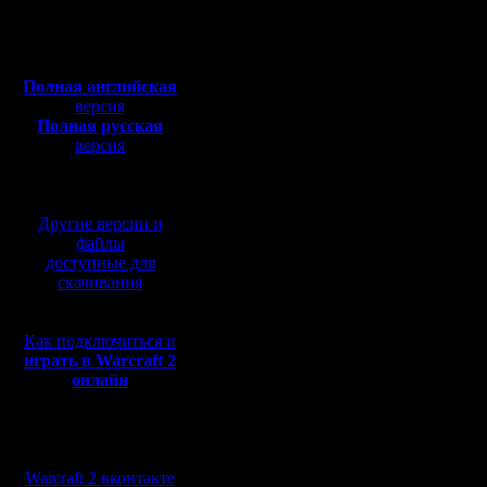
Откуда: Питер
и, на мой
Полная версия, ~
450
Мб
должен п
с музыкой и видео:
Полная английская
менее си
версия
Полная русская
Про тебя
версия
перевод от war2.ru на
говорю. К
базе перевода от СПК
пришла, 
Другие версии и
мне помо
файлы
доступные для
как и чег
скачивания
ender, вы
Как подключиться и
начальный
играть в Warcraft 2
онлайн
что я вам
Но потом
Мы в социальных
gimli. Он
сетях:
Warcraft 2 вконтакте