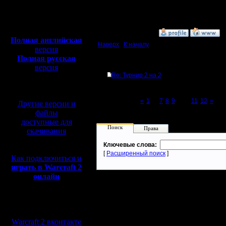
Откуда: Moscow
Полная версия, ~
450
Мб
с музыкой и видео:
»
6.1.08 18:05
Полная английская
Наверх
|
К началу
версия
Полная русская
Ответов
версия
Re: Турнир 2 на 2
перевод от war2.ru на
базе перевода от СПК
Page 10 of 12
«
1
...
7
8
9
[10]
11
12
»
Другие версии и
файлы
доступные для
Поиск
Права
скачивания
Ключевые слова:
[
Расширенный поиск
]
Как подключиться и
играть в Warcraft 2
онлайн
Мы в социальных
сетях:
Warcraft 2 вконтакте