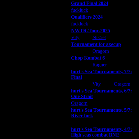
Grand Final 2024
fuckluck
Extasey
ARMilitar
Qualifiers 2024
fuckluck
ARMilitar
Extasey
NWTR-Tour-2025
Vity
Nik5et
ARMilitar
Tournament for axecup
ARMilitar
Oragorn
Extasey
Chop Kombat 6
hurt
Ragner
Extasey
hurt's Sea Tournaments, 7/7:
Final
Extasey
Vity
Oragorn
hurt's Sea Tournaments, 6/7:
One Strait
Oragorn
ARMilitar
Extasey
hurt's Sea Tournaments, 5/7:
River fork
Extasey
ARMilitar
Doooda
hurt's Sea Tournaments, 4/7:
High seas combat BNE