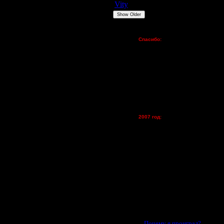
Vity
ARMilitar
None
Show Older
Пожертвования
Спасибо:
FX - $80 (домен)
Zelya - (турниры)
lesnik
Dar - (турниры)
Kagan - (турниры)
vova1 - (хостинг)
tolsty - (хостинг)
Oragorn - (хостинг)
2007 год:
Spbwar - $400
Jade -$100
MasterKsa - $60
Lisak -$52
Cocka - $50
Konstkl - $50
Ldir - $50
Gadzila - $20
Feature -$10
Последние статьи
·
Почему я проиграл? ..