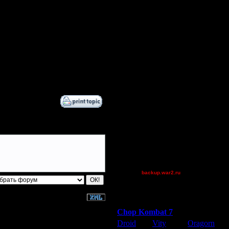
natureman
Jitter
nwtr
boogiemaster
Victorcicea
Остальные игроки
Дата
AA.GreenGoblin
6.1.08 18:19
GameBoyAdvance
Jordan4385
Pangster2015
QuilKs
Teaboy
Theboy
XuRnT[z]
[TD]Wargasm
backup.war2.ru
Остальные игроки
Победители турниров
Chop Kombat 7
Droid
Vity
Oragorn