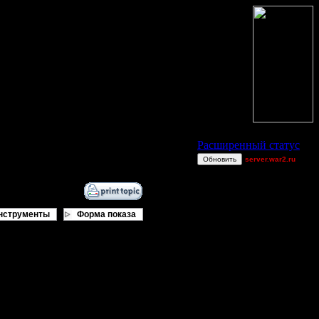
Статус Battle.Net
Расширенный статус
Обновить
server.war2.ru
Ch0pS
00STEVE
sale39
нструменты
Форма показа
MyRo
A & S Coop -
Improved
XDaVsterX
отрите кто из них Вам более
е? Хотите чтобы все вылилось в
rezamonfared
рать новичков и раздать как
и не получите )
a
maxman63