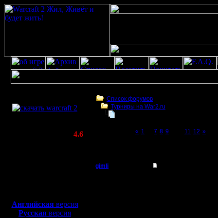
Скачать игру
бесплатно
Список форумов
Турниры на War2.ru
WarCraft 2 COMBAT
Турнир 2 на 2
(Warcraft II BNE 2.02+)
Page 10 of 12
«
1
...
7
8
9
[10]
11
12
»
Актуальная версия:
4.6
(февраль 2020)
Турнир 2 на 2
Совместимо с
Windows
gimli
Re: Турнир 2 на 2
XP/Vista/7/8/10
Мастер
Всетки не понимаю, в 
Боевой релиз, ~
40 Мб
подходит по игре, и п
игры типа 2 на 1 и на
для игры по сети:
Регистрация:
нагрузку, будут тольк
Английская
версия
13.6.05
Русская
версия
Сообщений: 477