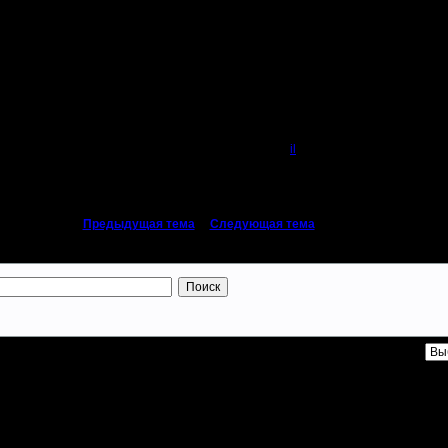
Автор
il
«
Предыдущая тема
|
Следующая тема
»