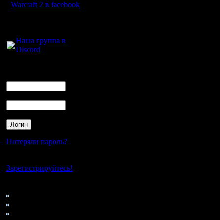
Warcraft 2 в facebook
Для голосового
общения:
Наша группа в
Discord
Логин
Ник
Пароль
Потеряли пароль?
Нет своего аккаунта?
Зарегистрируйтесь!
Кто на сайте
133: Гости
0: Пользователи
4121: Пользователи с