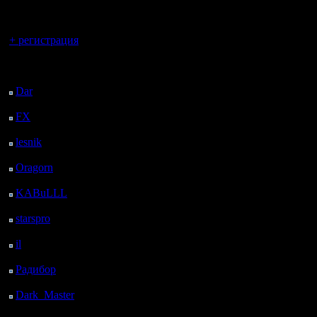
регистрацией
Вы гость здесь.
+ регистрация
Последний
посетитель:
Dar
: 27 Дней 15 ч. 16
м. назад
FX
: 99 Дней 22 ч. 48
м. назад
lesnik
: 133 Дней 1 ч. 5
м. назад
Oragorn
: 141 Дней 1
ч. 15 м. назад
KABuLLL
: 169 Дней
24 м. назад
starspro
: 193 Дней 11
ч. 58 м. назад
il
: 264 Дней 22 ч. 3 м.
назад
Радибор
: 288 Дней 17
ч. 50 м. назад
Dark_Master
: 299
Дней 20 ч. 6 м. назад