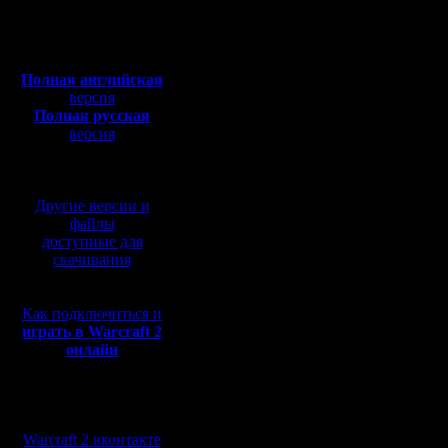
Откуда: Moscow
напомнит
Полная версия, ~
450
Мб
мою игру 
с музыкой и видео:
Полная английская
ленкой, п
версия
Полная русская
игорника
версия
перевод от war2.ru на
защищал 
базе перевода от СПК
нормальн
Другие версии и
и ничем 
файлы
доступные для
сыграл.
скачивания
нубы, пол
Как подключиться и
ваще? се
играть в Warcraft 2
онлайн
поделить.
прячутся
Мы в социальных
игроками(
сетях:
Warcraft 2 вконтакте