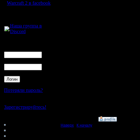
на 11 за
Warcraft 2 в facebook
блуд, ког
Для голосового
общения:
и на ост
Наша группа в
Discord
я знаю 1-
действит
Логин
Ник
делают, н
Пароль
редко, и 
зарегили
лично мн
Потеряли пароль?
как подел
Нет своего аккаунта?
игорнико
Зарегистрируйтесь!
Кто на сайте
»
8.1.08 18:00
123: Гости
Наверх
|
К началу
0: Пользователи
4121: Пользователи с
Ответов