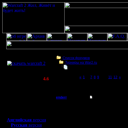
Скачать игру
бесплатно
Список форумов
Турниры на War2.ru
WarCraft 2 COMBAT
Турнир 2 на 2
(Warcraft II BNE 2.02+)
Page 10 of 12
«
1
...
7
8
9
[10]
11
12
»
Актуальная версия:
4.6
(февраль 2020)
Турнир 2 на 2
Совместимо с
Windows
enderr
Re: Турнир 2 на 2
XP/Vista/7/8/10
Командир
олол, тео
Боевой релиз, ~
40 Мб
для игры по сети:
не гоните
Регистрация:
Английская
версия
12.3.06
Русская
версия
нормально
Сообщений: 40