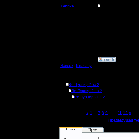
Lennka
Re: Турнир 2 на 2
Командир
ender'a з
играет :)
Регистрация:
9.12.07
Сообщений: 46
Откуда: Питер
»
6.1.08 16:52
Наверх
|
К началу
Ответов
Re: Турнир 2 на 2
Re: Турнир 2 на 2
Re: Турнир 2 на 2
Page 10 of 12
«
1
...
7
8
9
[10]
11
12
»
«
Предыдущая те
Поиск
Права