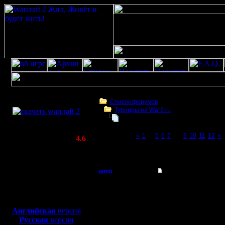
Скачать игру
бесплатно
Список форумов
Турниры на War2.ru
WarCraft 2 COMBAT
Турнир 2 на 2
(Warcraft II BNE 2.02+)
Page 8 of 12
«
1
...
5
6
7
[8]
9
10
11
12
»
Актуальная версия:
4.6
(февраль 2020)
Турнир 2 на 2
Совместимо с
Windows
gimli
Re: Турнир 2 на 2
XP/Vista/7/8/10
Мастер
26 меня не будет, кто
Боевой релиз, ~
40 Мб
турнир? вперед и с пес
для игры по сети:
Регистрация:
Английская
версия
13.6.05
Русская
версия
Сообщений: 477