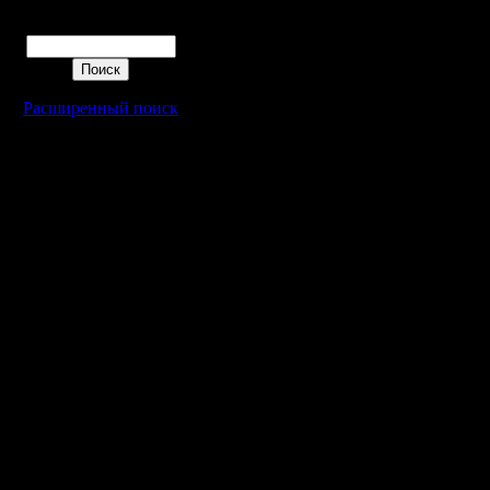
Поиск
Расширенный поиск
Warcraft 2 - скачать бесплатно русскую версию, warcraft 2 серве
- Генерация