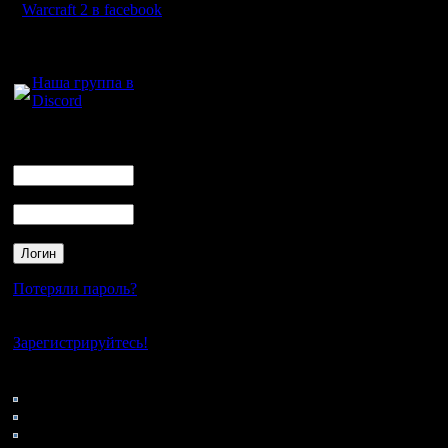
Warcraft 2 в facebook
Для голосового
общения:
Наша группа в
Discord
Логин
Ник
Пароль
Потеряли пароль?
Нет своего аккаунта?
Зарегистрируйтесь!
Кто на сайте
97: Гости
0: Пользователи
4121: Пользователи с