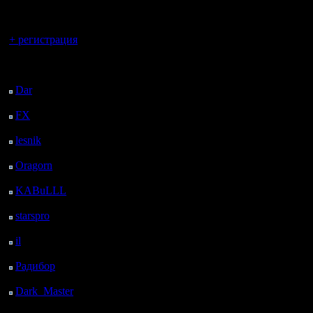
регистрацией
Вы гость здесь.
+ регистрация
Последний
посетитель:
Dar
: 24 Дней 4 ч. 43
м. назад
FX
: 96 Дней 12 ч. 15
м. назад
lesnik
: 129 Дней 14 ч.
33 м. назад
Oragorn
: 137 Дней 14
ч. 42 м. назад
KABuLLL
: 165 Дней
13 ч. 51 м. назад
starspro
: 190 Дней 1 ч.
25 м. назад
il
: 261 Дней 11 ч. 30
м. назад
Радибор
: 285 Дней 7
ч. 17 м. назад
Dark_Master
: 296
Дней 9 ч. 34 м. назад