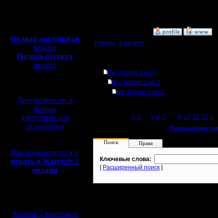
Откуда: Moscow
Полная версия, ~
450
Мб
с музыкой и видео:
»
22.1.08 02:22
Полная английская
Наверх
|
К началу
версия
Полная русская
Ответов
версия
Re: Турнир 2 на 2
перевод от war2.ru на
базе перевода от СПК
Re: Турнир 2 на 2
Re: Турнир 2 на 2
Другие версии и
файлы
доступные для
Page 8 of 12
«
1
...
5
6
7
[8]
9
10
11
12
»
скачивания
«
Предыдущая те
Поиск
Права
Как подключиться и
Ключевые слова:
играть в Warcraft 2
[
Расширенный поиск
]
онлайн
Мы в социальных
сетях:
Warcraft 2 вконтакте