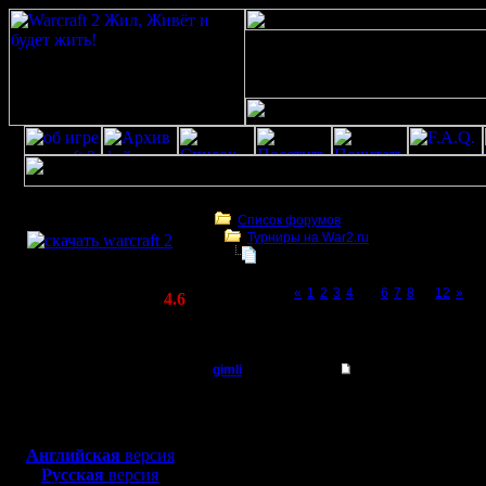
Скачать игру
бесплатно
Список форумов
Турниры на War2.ru
WarCraft 2 COMBAT
Турнир 2 на 2
(Warcraft II BNE 2.02+)
Page 5 of 12
«
1
2
3
4
[5]
6
7
8
...
12
»
Актуальная версия:
4.6
(февраль 2020)
Турнир 2 на 2
Совместимо с
Windows
gimli
Re: Турнир 2 на 2
XP/Vista/7/8/10
Мастер
турнир 2 на 2 = 2х бо
Боевой релиз, ~
40 Мб
для игры по сети:
Регистрация:
Английская
версия
13.6.05
Русская
версия
Сообщений: 477