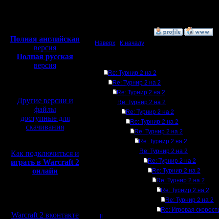
Откуда: Moscow
Полная версия, ~
450
Мб
с музыкой и видео:
»
28.1.08 22:40
Полная английская
Наверх
|
К началу
версия
Полная русская
Ответов
версия
Re: Турнир 2 на 2
перевод от war2.ru на
базе перевода от СПК
Re: Турнир 2 на 2
Re: Турнир 2 на 2
Другие версии и
Re: Турнир 2 на 2
файлы
Re: Турнир 2 на 2
доступные для
Re: Турнир 2 на 2
скачивания
Re: Турнир 2 на 2
Re: Турнир 2 на 2
Re: Турнир 2 на 2
Как подключиться и
Re: Турнир 2 на 2
играть в Warcraft 2
онлайн
Re: Турнир 2 на 2
Re: Турнир 2 на 2
Re: Турнир 2 на 2
Мы в социальных
Re: Турнир 2 на 2
сетях:
Re: Игровая скорость
Warcraft 2 вконтакте
II