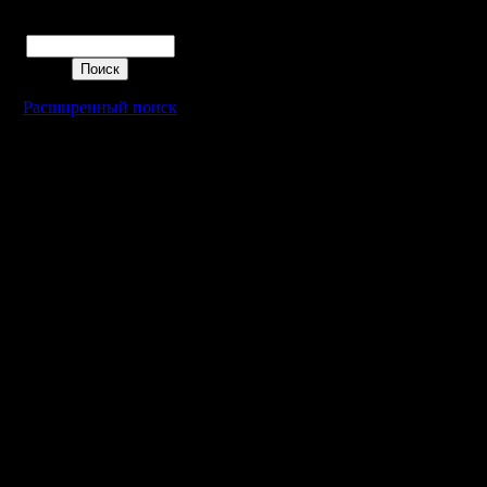
Поиск
Расширенный поиск
Warcraft 2 - скачать бесплатно русскую версию, warcraft 2 серве
- Генерация