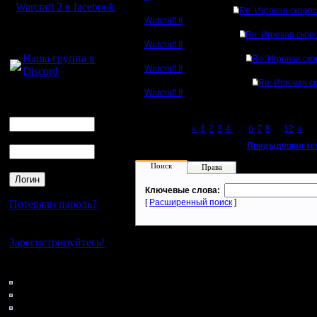
Warcraft 2 в facebook
Re: Игровая скорос
Warcraft II
Для голосового
Re: Игровая скор
общения:
Warcraft II
Наша группа в
Re: Игровая ско
Warcraft II
Discord
Re: Игровая с
Warcraft II
Логин
Ник
Page 5 of 12
«
1
2
3
4
[5]
6
7
8
...
12
»
Пароль
«
Предыдущая те
Поиск
Права
Ключевые слова:
[
Расширенный поиск
]
Потеряли пароль?
Нет своего аккаунта?
Зарегистрируйтесь!
Кто на сайте
149: Гости
0: Пользователи
4121: Пользователи с