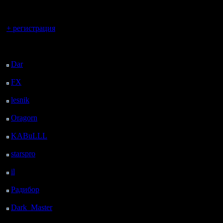
регистрацией
Вы гость здесь.
+ регистрация
Последний
посетитель:
Dar
: 27 Дней 7 ч. 9 м.
назад
FX
: 99 Дней 14 ч. 41
м. назад
lesnik
: 132 Дней 16 ч.
59 м. назад
Oragorn
: 140 Дней 17
ч. 8 м. назад
KABuLLL
: 168 Дней
16 ч. 17 м. назад
starspro
: 193 Дней 3 ч.
51 м. назад
il
: 264 Дней 13 ч. 56
м. назад
Радибор
: 288 Дней 9
ч. 43 м. назад
Dark_Master
: 299
Дней 11 ч. 59 м. назад