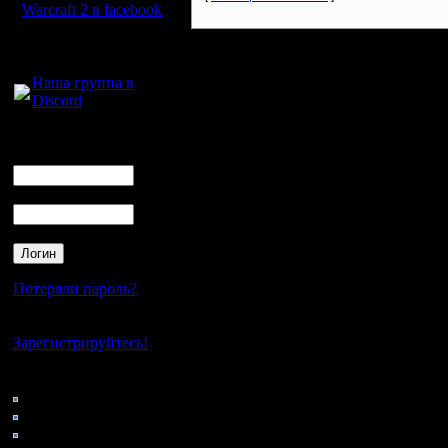
Warcraft 2 в facebook
Для голосового
общения:
Наша группа в
Discord
Логин
Ник
Пароль
Потеряли пароль?
Нет своего аккаунта?
Зарегистрируйтесь!
Кто на сайте
151: Гости
0: Пользователи
4121: Пользователи с