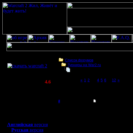
Скачать игру
бесплатно
Список форумов
Турниры на War2.ru
WarCraft 2 COMBAT
Турнир 2 на 2
(Warcraft II BNE 2.02+)
Page 3 of 12
«
1
2
[3]
4
5
6
...
12
»
Актуальная версия:
4.6
(февраль 2020)
Турнир 2 на 2
Совместимо с
Windows
il
Re: Турнир 2 на 2
XP/Vista/7/8/10
Добрый Админ
итак, команды:
Боевой релиз, ~
40 Мб
1. gimli lenka
2. Cocka il
для игры по сети:
Регистрация:
3. tiger lisak
Английская
версия
10.5.06
4. ender spb
Русская
версия
Сообщений: 2471
5. CaSPeR potrax