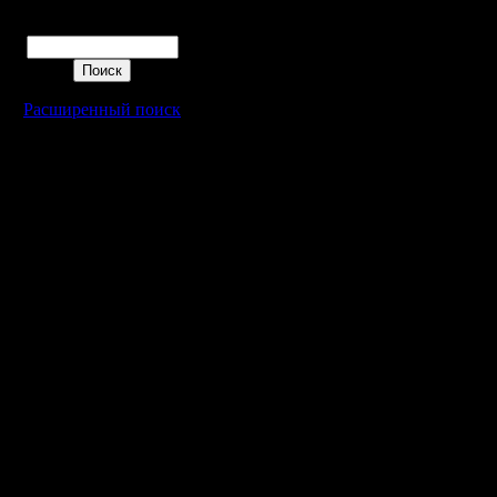
Поиск
Расширенный поиск
Warcraft 2 - скачать бесплатно русскую версию, warcraft 2 серве
- Генерация