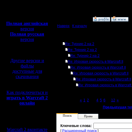
Откуда:
Полная версия, ~
450
[ Редактировано il в 9.3
Мб
с музыкой и видео:
»
9.3.08 21:22
Полная английская
Наверх
|
К началу
версия
Полная русская
Ответов
версия
Re: Турнир 2 на 2
перевод от war2.ru на
базе перевода от СПК
Re: Турнир 2 на 2
Re: Турнир 2 на 2
Другие версии и
Re: Игровая скорость в Warcraft II
файлы
Re: Игровая скорость в Warcraft II
доступные для
Re: Игровая скорость в Warcraft II
скачивания
Re: Игровая скорость в Warcraft II
Re: Игровая скорость в Warcraft 
Как подключиться и
играть в Warcraft 2
Page 3 of 12
«
1
2
[3]
4
5
6
...
12
»
онлайн
«
Предыдущая те
Поиск
Права
Мы в социальных
сетях:
Ключевые слова:
Warcraft 2 вконтакте
[
Расширенный поиск
]