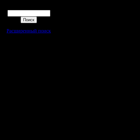
Поиск
Расширенный поиск
Warcraft 2 - скачать бесплатно русскую версию, warcraft 2 серве
- Генерация