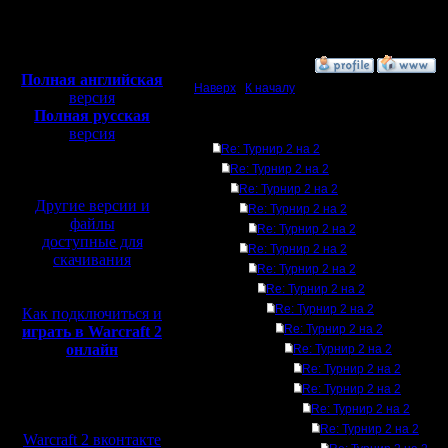
Откуда: Moscow
Полная версия, ~
450
Мб
с музыкой и видео:
»
10.3.08 18:30
Полная английская
Наверх
|
К началу
версия
Полная русская
Ответов
версия
Re: Турнир 2 на 2
перевод от war2.ru на
базе перевода от СПК
Re: Турнир 2 на 2
Re: Турнир 2 на 2
Другие версии и
Re: Турнир 2 на 2
файлы
Re: Турнир 2 на 2
доступные для
Re: Турнир 2 на 2
скачивания
Re: Турнир 2 на 2
Re: Турнир 2 на 2
Re: Турнир 2 на 2
Как подключиться и
Re: Турнир 2 на 2
играть в Warcraft 2
онлайн
Re: Турнир 2 на 2
Re: Турнир 2 на 2
Re: Турнир 2 на 2
Мы в социальных
Re: Турнир 2 на 2
сетях:
Re: Турнир 2 на 2
Warcraft 2 вконтакте