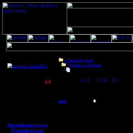
Скачать игру
бесплатно
Список форумов
Турниры на War2.ru
WarCraft 2 COMBAT
Турнир 2 на 2
(Warcraft II BNE 2.02+)
Page 3 of 12
«
1
2
[3]
4
5
6
...
12
»
Актуальная версия:
4.6
(февраль 2020)
Турнир 2 на 2
Совместимо с
Windows
gimli
Re: Турнир 2 на 2
XP/Vista/7/8/10
Мастер
Рулит Ленка.
Боевой релиз, ~
40 Мб
для игры по сети:
Регистрация:
Английская
версия
13.6.05
Русская
версия
Сообщений: 477