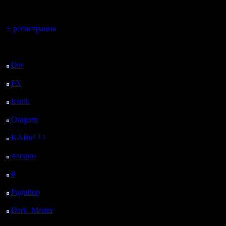
регистрацией
Вы гость здесь.
+ регистрация
Последний
посетитель:
Dar
: 25 Дней 11 ч. 26
м. назад
FX
: 97 Дней 18 ч. 58
м. назад
lesnik
: 130 Дней 21 ч.
16 м. назад
Oragorn
: 138 Дней 21
ч. 25 м. назад
KABuLLL
: 166 Дней
20 ч. 34 м. назад
starspro
: 191 Дней 8 ч.
8 м. назад
il
: 262 Дней 18 ч. 13
м. назад
Радибор
: 286 Дней 14
ч. назад
Dark_Master
: 297
Дней 16 ч. 17 м. назад