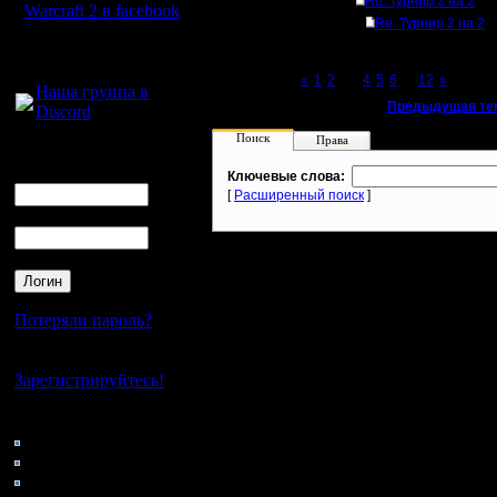
Re: Турнир 2 на 2
Warcraft 2 в facebook
Re: Турнир 2 на 2
Для голосового
общения:
Page 3 of 12
«
1
2
[3]
4
5
6
...
12
»
Наша группа в
«
Предыдущая те
Discord
Поиск
Права
Логин
Ник
Ключевые слова:
[
Расширенный поиск
]
Пароль
Потеряли пароль?
Нет своего аккаунта?
Зарегистрируйтесь!
Кто на сайте
107: Гости
0: Пользователи
4121: Пользователи с