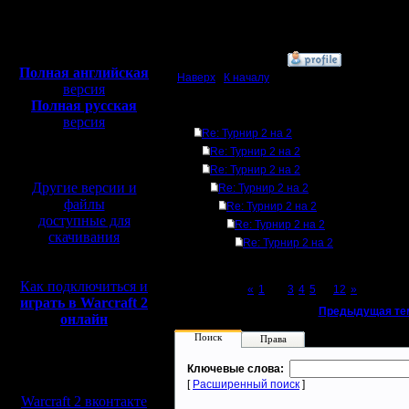
Откуда: Moscow
Полная версия, ~
450
Мб
с музыкой и видео:
»
11.3.08 20:56
Полная английская
Наверх
|
К началу
версия
Полная русская
Ответов
версия
Re: Турнир 2 на 2
перевод от war2.ru на
Re: Турнир 2 на 2
базе перевода от СПК
Re: Турнир 2 на 2
Другие версии и
Re: Турнир 2 на 2
файлы
Re: Турнир 2 на 2
доступные для
Re: Турнир 2 на 2
скачивания
Re: Турнир 2 на 2
Как подключиться и
Page 2 of 12
«
1
[2]
3
4
5
...
12
»
играть в Warcraft 2
«
Предыдущая те
онлайн
Поиск
Права
Мы в социальных
Ключевые слова:
сетях:
[
Расширенный поиск
]
Warcraft 2 вконтакте