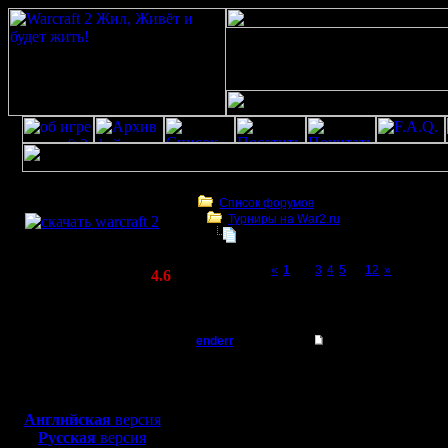
Скачать игру
бесплатно
Список форумов
Турниры на War2.ru
WarCraft 2 COMBAT
Турнир 2 на 2
(Warcraft II BNE 2.02+)
Page 2 of 12
«
1
[2]
3
4
5
...
12
»
Актуальная версия:
4.6
(февраль 2020)
Турнир 2 на 2
Совместимо с
Windows
enderr
Re: Турнир 2 на 2
XP/Vista/7/8/10
Командир
еще можно обновить п
Боевой релиз, ~
40 Мб
справа по центру
для игры по сети:
Регистрация:
ну и конечно по радио
Английская
версия
12.3.06
от зависти :)
Русская
версия
Сообщений: 40