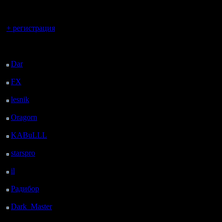
регистрацией
Вы гость здесь.
+ регистрация
Последний
посетитель:
Dar
: 26 Дней 13 ч. 15
м. назад
FX
: 98 Дней 20 ч. 47
м. назад
lesnik
: 131 Дней 23 ч.
4 м. назад
Oragorn
: 139 Дней 23
ч. 14 м. назад
KABuLLL
: 167 Дней
22 ч. 23 м. назад
starspro
: 192 Дней 9 ч.
57 м. назад
il
: 263 Дней 20 ч. 2 м.
назад
Радибор
: 287 Дней 15
ч. 49 м. назад
Dark_Master
: 298
Дней 18 ч. 5 м. назад