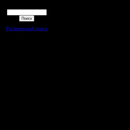
Поиск
Расширенный поиск
Warcraft 2 - скачать бесплатно русскую версию, warcraft 2 серве
- Генерация