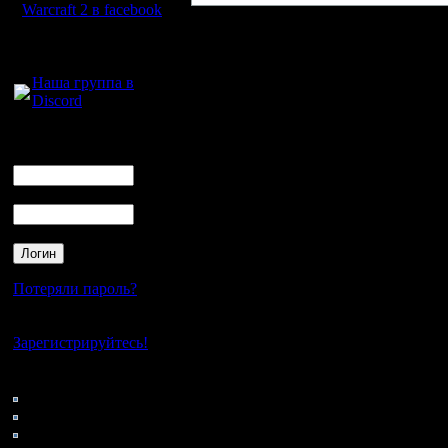
Warcraft 2 в facebook
Для голосового
общения:
Наша группа в
Discord
Логин
Ник
Пароль
Потеряли пароль?
Нет своего аккаунта?
Зарегистрируйтесь!
Кто на сайте
43: Гости
0: Пользователи
4121: Пользователи с