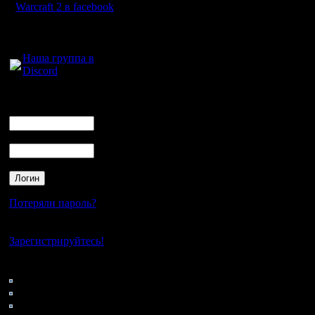
Warcraft 2 в facebook
Для голосового
общения:
Наша группа в
Discord
Логин
Ник
Пароль
Потеряли пароль?
Нет своего аккаунта?
Зарегистрируйтесь!
Кто на сайте
71: Гости
0: Пользователи
4121: Пользователи с