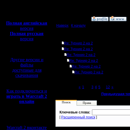
Откуда:
Полная версия, ~
450
Мб
с музыкой и видео:
»
11.3.08 22:04
Полная английская
Наверх
|
К началу
версия
Полная русская
Ответов
версия
Re: Турнир 2 на 2
перевод от war2.ru на
базе перевода от СПК
Re: Турнир 2 на 2
Re: Турнир 2 на 2
Другие версии и
Re: Турнир 2 на 2
файлы
Re: Турнир 2 на 2
доступные для
Re: Турнир 2 на 2
скачивания
Page 2 of 12
«
1
[2]
3
4
5
...
12
»
Как подключиться и
«
Предыдущая те
играть в Warcraft 2
онлайн
Поиск
Права
Ключевые слова:
Мы в социальных
[
Расширенный поиск
]
сетях:
Warcraft 2 вконтакте