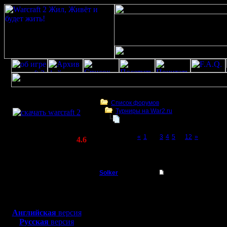
Скачать игру
бесплатно
Список форумов
Турниры на War2.ru
WarCraft 2 COMBAT
Турнир 2 на 2
(Warcraft II BNE 2.02+)
Page 2 of 12
«
1
[2]
3
4
5
...
12
»
Актуальная версия:
4.6
(февраль 2020)
Турнир 2 на 2
Совместимо с
Windows
Solker
Re: Турнир 2 на 2
XP/Vista/7/8/10
Полубог
Мдя.. пздр.
Боевой релиз, ~
40 Мб
Как они могли выиграт
для игры по сети:
Регистрация:
Английская
версия
22.2.06
Русская
версия
Сообщений: 395