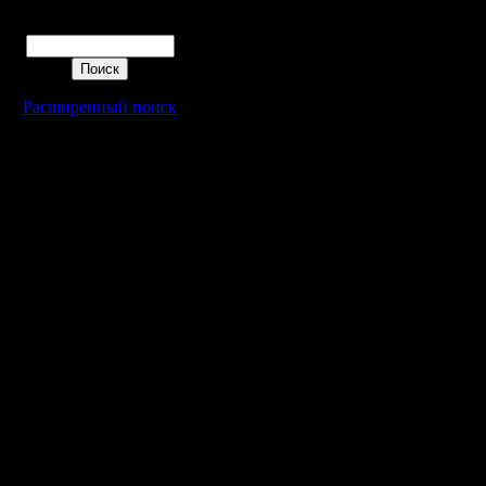
Поиск
Расширенный поиск
Warcraft 2 - скачать бесплатно русскую версию, warcraft 2 серве
- Генерация