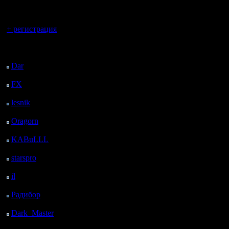
регистрацией
Вы гость здесь.
+ регистрация
Последний
посетитель:
Dar
: 24 Дней 16 ч. 8
м. назад
FX
: 96 Дней 23 ч. 40
м. назад
lesnik
: 130 Дней 1 ч.
58 м. назад
Oragorn
: 138 Дней 2
ч. 7 м. назад
KABuLLL
: 166 Дней
1 ч. 16 м. назад
starspro
: 190 Дней 12
ч. 50 м. назад
il
: 261 Дней 22 ч. 55
м. назад
Радибор
: 285 Дней 18
ч. 42 м. назад
Dark_Master
: 296
Дней 20 ч. 58 м. назад