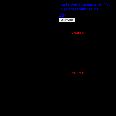
hurt's Sea Tournaments, 4/7:
Из-за чего 2-3 дня сосались по
High seas combat BNE
опадет желание играть в турнир.
Vity
ARMilitar
None
il как-то тут сказал типа бери
Show Older
и убивает многих продвинутых при
Пожертвования
 или даже полурандомное. Ведь
Спасибо:
FX - $80 (домен)
Zelya - (турниры)
lesnik
Dar - (турниры)
Kagan - (турниры)
продвинутых (или может мне
vova1 - (хостинг)
tolsty - (хостинг)
Oragorn - (хостинг)
2007 год:
Spbwar - $400
Jade -$100
MasterKsa - $60
 союзнику. Про тебя, СОСКА, я
Lisak -$52
го. Потом мне помогал ender, вы
Cocka - $50
Konstkl - $50
дит за союзником и говорит ему,
Ldir - $50
 для новичков, мы не видим игру
это совсем другое дело..
Gadzila - $20
 Рюхать начинаешь, когда вот так
Feature -$10