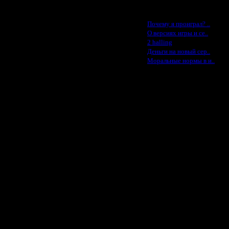
гры, за что gimli огромное
Последние статьи
, кто будет рулить своего нуба:)
·
Почему я проиграл? ..
азывают :) Помнишь, СОСКА, вы
·
О версиях игры и се..
·
просто, еще раз повторюсь, им
2 halling
бщем вот..не забывайте про нас! а
·
Деньги на новый сер..
·
Моральные нормы в и..