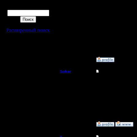
Мне еще очень многому
Поиск
спасибо!!
Новичкам надо помогать
нужно быть мастером, 
меня с ивом убили, а по
Новичкам конечно надо
сложнее, иногда не мож
Расширенный поиск
мы будем стараться :)
PS Спасибо всем, кто 
[ Редактировано Lennka
»
5.1.08 16:23
Solker
Re: Турнир 2 на 2
Полубог
o_0 Lennka респект :)
Регистрация:
22.2.06
Сообщений: 395
Откуда:
»
5.1.08 17:15