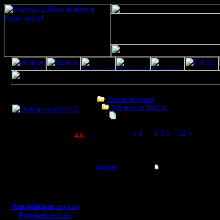
Скачать игру
бесплатно
Список форумов
Турниры на War2.ru
WarCraft 2 COMBAT
Турнир 2 на 2
(Warcraft II BNE 2.02+)
Page 2 of 12
«
1
[2]
3
4
5
...
12
»
Актуальная версия:
4.6
(февраль 2020)
Турнир 2 на 2
Совместимо с
Windows
konstkl
Re: Турнир 2 на 2
XP/Vista/7/8/10
Пехотинец
играю
Боевой релиз, ~
40 Мб
для игры по сети:
Регистрация:
Английская
версия
29.7.05
Русская
версия
Сообщений: 16