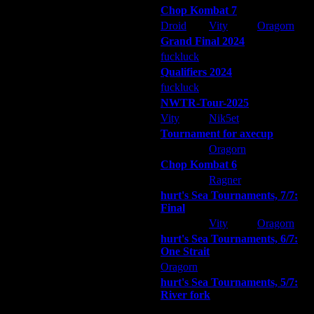
Chop Kombat 7
Droid
Vity
Oragorn
Grand Final 2024
fuckluck
Extasey
ARMilitar
Qualifiers 2024
20 января)
fuckluck
ARMilitar
Extasey
NWTR-Tour-2025
Vity
Nik5et
ARMilitar
, тем более в выходные.
Tournament for axecup
ARMilitar
Oragorn
Extasey
Chop Kombat 6
дения.
hurt
Ragner
Extasey
hurt's Sea Tournaments, 7/7:
Final
Extasey
Vity
Oragorn
hurt's Sea Tournaments, 6/7:
любое время.
One Strait
утые игроки, во второй половине
Oragorn
ARMilitar
Extasey
ой половины и из второй. Но при
hurt's Sea Tournaments, 5/7:
нет - не очень хороший.
River fork
 победитель очевиден. Как раз
Extasey
ARMilitar
Doooda