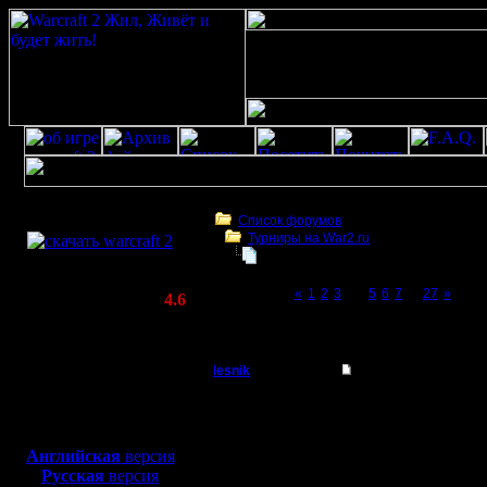
Скачать игру
бесплатно
Список форумов
Турниры на War2.ru
WarCraft 2 COMBAT
Чемпионат. Текущие результаты.
(Warcraft II BNE 2.02+)
Page 4 of 27
«
1
2
3
[4]
5
6
7
...
27
»
Актуальная версия:
4.6
(февраль 2020)
Чемпионат. Текущие результаты.
Совместимо с
Windows
lesnik
Re: Чемпионат.
XP/Vista/7/8/10
Полубог
Цитата:
Боевой релиз, ~
40 Мб
для игры по сети:
Регистрация:
Английская
версия
4.12.16
Русская
версия
Где резул
Сообщений: 448