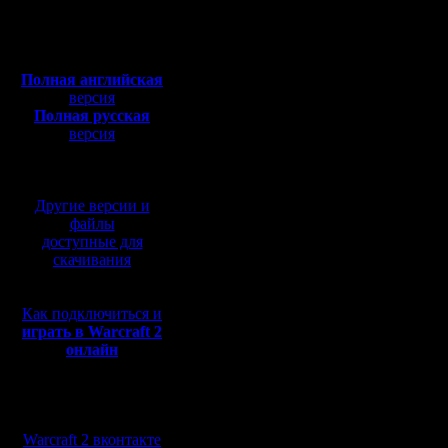
Откуда:
дивизионы
Полная версия, ~
450
Мб
Посмотрет
с музыкой и видео:
Полная английская
самому п
версия
Полная русская
Всё будет
версия
перевод от war2.ru на
соизволи
базе перевода от СПК
участие, 
Другие версии и
отыграть 
файлы
доступные для
скачивания
Цитата:
Как подключиться и
играть в Warcraft 2
онлайн
Проводим
новичками
Мы в социальных
А уже по
сетях:
Warcraft 2 вконтакте