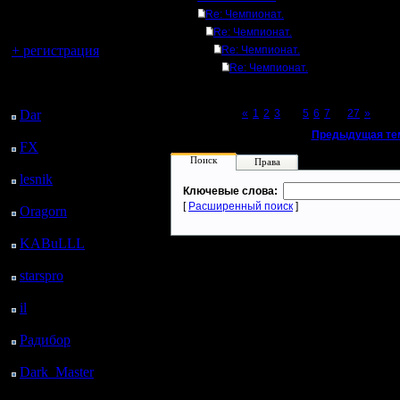
регистрацией
Re: Чемпионат.
Re: Чемпионат.
Вы гость здесь.
+ регистрация
Re: Чемпионат.
Re: Чемпионат.
Последний
посетитель:
Dar
: 26 Дней 18 ч. 26
Page 4 of 27
«
1
2
3
[4]
5
6
7
...
27
»
м. назад
«
Предыдущая те
FX
: 99 Дней 1 ч. 58
Поиск
м. назад
Права
lesnik
: 132 Дней 4 ч.
Ключевые слова:
16 м. назад
[
Расширенный поиск
]
Oragorn
: 140 Дней 4
ч. 25 м. назад
KABuLLL
: 168 Дней
3 ч. 34 м. назад
starspro
: 192 Дней 15
ч. 8 м. назад
il
: 264 Дней 1 ч. 14 м.
назад
Радибор
: 287 Дней 21
ч. 1 м. назад
Dark_Master
: 298
Дней 23 ч. 17 м. назад