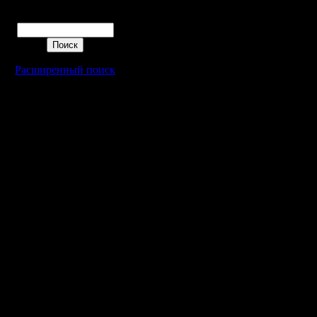
Поиск
Расширенный поиск
Warcraft 2 - скачать бесплатно русскую версию, warcraft 2 серве
- Генерация