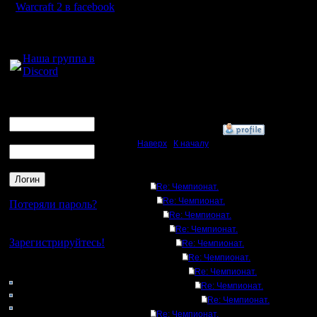
полноцен
Warcraft 2 в facebook
к трём с
Для голосового
общения:
Наша группа в
Discord
Тебе, кст
RusArmy 
Логин
Ник
»
15.2.17 12:53
Пароль
Наверх
|
К началу
Ответов
Re: Чемпионат.
Re: Чемпионат.
Потеряли пароль?
Re: Чемпионат.
Нет своего аккаунта?
Re: Чемпионат.
Зарегистрируйтесь!
Re: Чемпионат.
Re: Чемпионат.
Кто на сайте
Re: Чемпионат.
199: Гости
Re: Чемпионат.
0: Пользователи
Re: Чемпионат.
4121: Пользователи с
Re: Чемпионат.