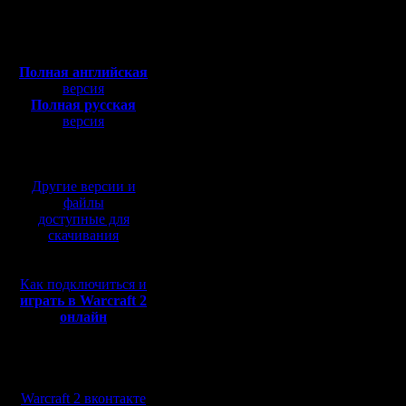
Откуда:
конкретн
Полная версия, ~
450
Мб
Пока что 
с музыкой и видео:
Полная английская
версия
Полная русская
Ragner
версия
перевод от war2.ru на
Chucha
базе перевода от СПК
Freeplaye
Другие версии и
файлы
доступные для
Kagan
скачивания
RusArmy
Как подключиться и
Dar
играть в Warcraft 2
онлайн
Sila_174
Мы в социальных
incvizitor
сетях:
Warcraft 2 вконтакте