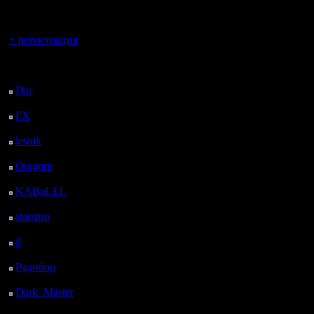
регистрацией
Вы гость здесь.
Kagan - 
+ регистрация
Kagan - D
Последний
посетитель:
Dar
: 28 Дней 7 ч. 57
м. назад
Sila_174 -
FX
: 100 Дней 15 ч. 29
м. назад
Sila_174 
lesnik
: 133 Дней 17 ч.
incvizitor
47 м. назад
Oragorn
: 141 Дней 17
ч. 56 м. назад
KABuLLL
: 169 Дней
amir88 - 
17 ч. 5 м. назад
starspro
: 194 Дней 4 ч.
Nemo - r
39 м. назад
il
: 265 Дней 14 ч. 44
м. назад
Радибор
: 289 Дней 10
Zub - Dro
ч. 31 м. назад
Dark_Master
: 300
Дней 12 ч. 48 м. назад