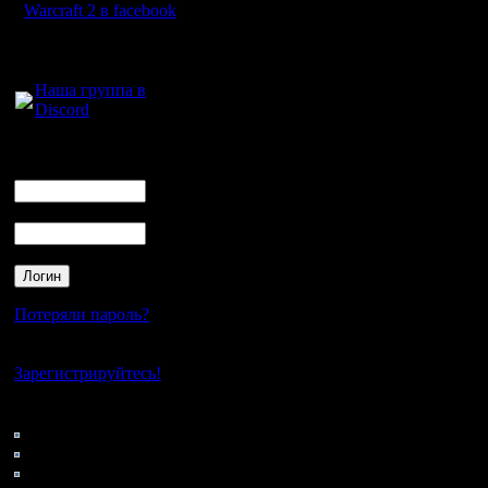
DVB
Warcraft 2 в facebook
Для голосового
общения:
amir88
Наша группа в
Discord
Nemo
Reebok
Логин
Ник
Пароль
BaTyIIIkA
Droid
Zub
Потеряли пароль?
Нет своего аккаунта?
Зарегистрируйтесь!
Кто на сайте
130: Гости
Список те
0: Пользователи
4121: Пользователи с
не прове