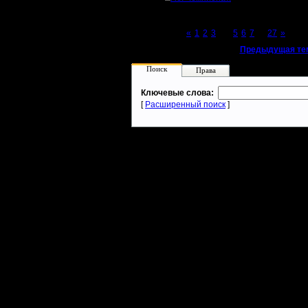
Page 4 of 27
«
1
2
3
[4]
5
6
7
...
27
»
«
Предыдущая те
Поиск
Права
Ключевые слова:
[
Расширенный поиск
]
Warcraft 2 - скачать бесплатно русскую версию, warcraft 2 серве
- Генерация