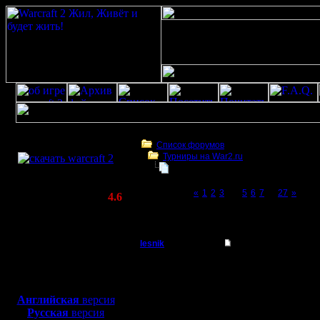
Скачать игру
бесплатно
Список форумов
Турниры на War2.ru
WarCraft 2 COMBAT
Чемпионат. Текущие результаты.
(Warcraft II BNE 2.02+)
Page 4 of 27
«
1
2
3
[4]
5
6
7
...
27
»
Актуальная версия:
4.6
(февраль 2020)
Чемпионат. Текущие результаты.
Совместимо с
Windows
lesnik
Re: Чемпионат.
XP/Vista/7/8/10
Полубог
В общем,
Боевой релиз, ~
40 Мб
для игры по сети:
сформиро
Регистрация:
Английская
версия
4.12.16
Русская
версия
теперь м
Сообщений: 448