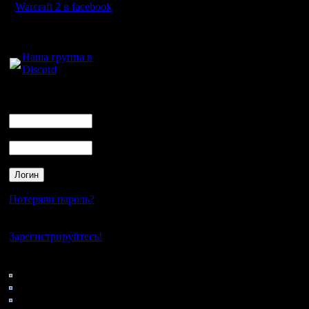
Warcraft 2 в facebook
Для голосового
общения:
Наша группа в
Discord
Логин
Ник
Пароль
Потеряли пароль?
Нет своего аккаунта?
Зарегистрируйтесь!
Кто на сайте
146: Гости
0: Пользователи
4121: Пользователи с