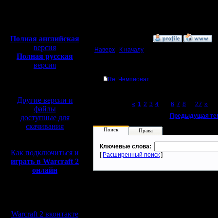
Откуда: Санкт-
Петербург
Полная версия, ~
450
Мб
с музыкой и видео:
Полная английская
»
4.5.17 11:58
версия
Наверх
|
К началу
Полная русская
версия
Ответов
перевод от war2.ru на
Re: Чемпионат.
базе перевода от СПК
Другие версии и
Page 5 of 27
«
1
2
3
4
[5]
6
7
8
...
27
»
файлы
«
Предыдущая те
доступные для
скачивания
Поиск
Права
Ключевые слова:
Как подключиться и
[
Расширенный поиск
]
играть в Warcraft 2
онлайн
Мы в социальных
сетях:
Warcraft 2 вконтакте