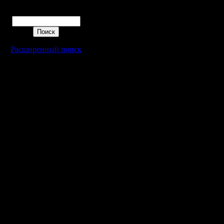
Поиск
Расширенный поиск
Warcraft 2 - скачать бесплатно русскую версию, warcraft 2 серве
- Генерация