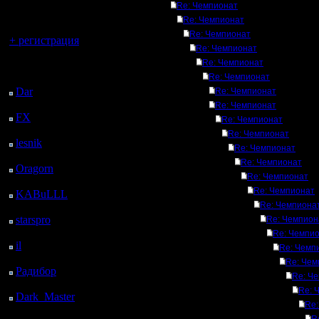
регистрацией
Re: Чемпионат
Re: Чемпионат
Вы гость здесь.
Re: Чемпионат
+ регистрация
Re: Чемпионат
Re: Чемпионат
Последний
Re: Чемпионат
посетитель:
Dar
: 26 Дней 21 ч. 23
Re: Чемпионат
м. назад
Re: Чемпионат
FX
: 99 Дней 4 ч. 55
Re: Чемпионат
м. назад
Re: Чемпионат
lesnik
: 132 Дней 7 ч.
Re: Чемпионат
13 м. назад
Re: Чемпионат
Oragorn
: 140 Дней 7
Re: Чемпионат
ч. 22 м. назад
Re: Чемпионат
KABuLLL
: 168 Дней
Re: Чемпиона
6 ч. 31 м. назад
starspro
: 192 Дней 18
Re: Чемпион
ч. 5 м. назад
Re: Чемпи
il
: 264 Дней 4 ч. 11 м.
Re: Чемп
назад
Re: Чем
Радибор
: 287 Дней 23
Re: Ч
ч. 58 м. назад
Re: 
Dark_Master
: 299
Re:
Дней 2 ч. 14 м. назад