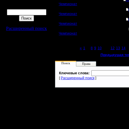
R
Чемпионат
Поиск
Чемпионат
Чемпионат
Расширенный поиск
Чемпионат
Page 11 of 27
«
1
...
8
9
10
[11]
12
13
14
..
«
Предыдущая те
Поиск
Права
Ключевые слова:
[
Расширенный поиск
]
Warcraft 2 - скачать бесплатно русскую версию, warcraft 2 серве
- Генерация