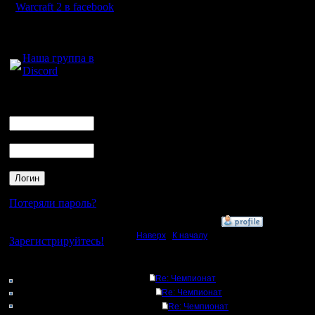
поровну
Warcraft 2 в facebook
Для голосового
общения:
Я в личн
Наша группа в
Discord
обделалс
личной в
Логин
Ник
судить. Н
Пароль
коэффици
выше. Т.к
нейтраль
Потеряли пароль?
»
15.6.17 00:21
Нет своего аккаунта?
Наверх
|
К началу
Зарегистрируйтесь!
Ответов
Кто на сайте
115: Гости
Re: Чемпионат
0: Пользователи
Re: Чемпионат
4121: Пользователи с
Re: Чемпионат