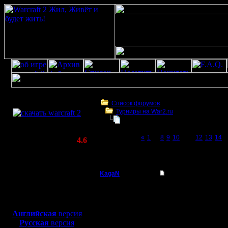
Скачать игру
бесплатно
Список форумов
Турниры на War2.ru
WarCraft 2 COMBAT
Чемпионат. Текущие результаты.
(Warcraft II BNE 2.02+)
Page 11 of 27
«
1
...
8
9
10
[11]
12
13
14
..
Актуальная версия:
4.6
(февраль 2020)
Чемпионат. Текущие результаты.
Совместимо с
Windows
KagaN
Re: Чемпионат
XP/Vista/7/8/10
Полубог
Цитата:
Боевой релиз, ~
40 Мб
для игры по сети:
Регистрация:
Английская
версия
2.11.16
Русская
версия
Жду тебя
Сообщений: 564