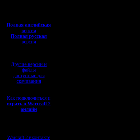
Откуда:
дивизион
Полная версия, ~
450
Мб
башкиром
с музыкой и видео:
Полная английская
нешуточна
версия
Полная русская
версия
перевод от war2.ru на
Вот ты ка
базе перевода от СПК
лужу пук
Другие версии и
и с боль
файлы
доступные для
воде) С ч
скачивания
я башкрот
Как подключиться и
играть в Warcraft 2
онлайн
Код:
Кстати Ч
Мы в социальных
вылететь 
сетях:
Warcraft 2 вконтакте