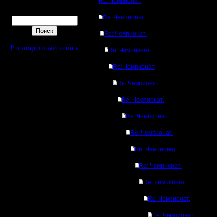
Re: Чемпионат.
Поиск
Re: Чемпионат.
Re: Чемпионат.
Расширенный поиск
Re: Чемпионат.
Re: Чемпионат.
Re: Чемпионат.
Re: Чемпионат.
Re: Чемпионат.
Re: Чемпионат.
Re: Чемпионат.
Re: Чемпионат.
Re: Чемпионат.
Re: Чемпионат.
Re: Чемпионат.