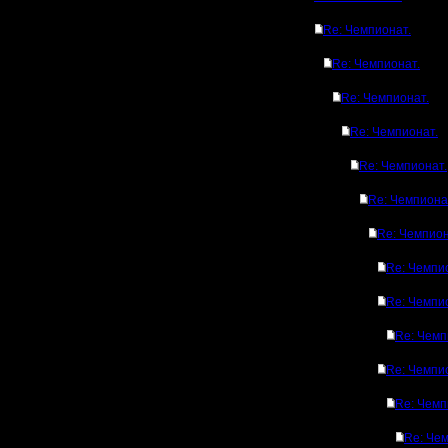
Re: Чемпионат.
Re: Чемпионат.
Re: Чемпионат.
Re: Чемпионат.
Re: Чемпионат.
Re: Чемпиона
Re: Чемпион
Re: Чемпи
Re: Чемпи
Re: Чемп
Re: Чемпи
Re: Чемп
Re: Чем