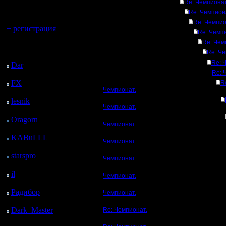
регистрацией
Re: Чемпионат
Re: Чемпион
Вы гость здесь.
Re: Чемпио
+ регистрация
Re: Чемп
Re: Чем
Последний
Re: Че
посетитель:
Re: 
Dar
: 27 Дней 7 ч. 6 м.
Re: 
назад
FX
: 99 Дней 14 ч. 38
R
Чемпионат.
м. назад
lesnik
: 132 Дней 16 ч.
Чемпионат.
56 м. назад
Oragorn
: 140 Дней 17
Чемпионат.
ч. 5 м. назад
KABuLLL
: 168 Дней
Чемпионат.
16 ч. 14 м. назад
starspro
: 193 Дней 3 ч.
Чемпионат.
48 м. назад
il
: 264 Дней 13 ч. 54
Чемпионат.
м. назад
Радибор
: 288 Дней 9
Чемпионат.
ч. 41 м. назад
Dark_Master
: 299
Re: Чемпионат.
Дней 11 ч. 57 м. назад