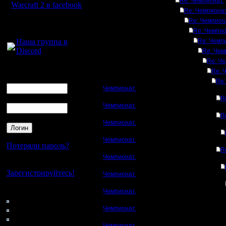
Re: Чемпионат.
Warcraft 2 в facebook
Re: Чемпионат
Re: Чемпион
Для голосового
Re: Чемпио
общения:
Наша группа в
Re: Чемп
Discord
Re: Чем
Re: Че
Логин
Re: 
Ник
Re:
Чемпионат.
Пароль
R
Чемпионат.
R
Чемпионат.
Чемпионат.
Потеряли пароль?
R
Чемпионат.
Нет своего аккаунта?
Зарегистрируйтесь!
Чемпионат.
Кто на сайте
Чемпионат.
47: Гости
0: Пользователи
Чемпионат.
4121: Пользователи с
Чемпионат.