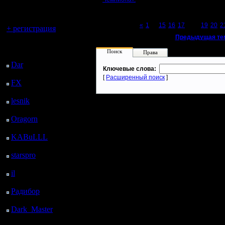
регистрацией
Вы гость здесь.
Page 18 of 27
«
1
...
15
16
17
[18]
19
20
2
+ регистрация
«
Предыдущая те
Последний
Поиск
Права
посетитель:
Dar
: 27 Дней 10 ч. 12
Ключевые слова:
м. назад
[
Расширенный поиск
]
FX
: 99 Дней 17 ч. 44
м. назад
lesnik
: 132 Дней 20 ч.
2 м. назад
Oragorn
: 140 Дней 20
ч. 11 м. назад
KABuLLL
: 168 Дней
19 ч. 20 м. назад
starspro
: 193 Дней 6 ч.
54 м. назад
il
: 264 Дней 16 ч. 59
м. назад
Радибор
: 288 Дней 12
ч. 46 м. назад
Dark_Master
: 299
Дней 15 ч. 3 м. назад