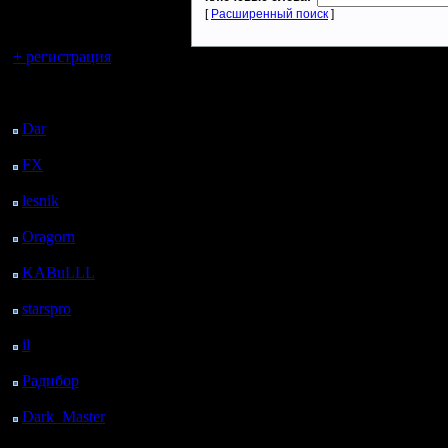
регистрацией
[
Расширенный поиск
]
Вы гость здесь.
+ регистрация
Последний
посетитель:
Dar
: 27 Дней 11 ч. 5
м. назад
FX
: 99 Дней 18 ч. 37
м. назад
lesnik
: 132 Дней 20 ч.
54 м. назад
Oragorn
: 140 Дней 21
ч. 4 м. назад
KABuLLL
: 168 Дней
20 ч. 13 м. назад
starspro
: 193 Дней 7 ч.
47 м. назад
il
: 264 Дней 17 ч. 52
м. назад
Радибор
: 288 Дней 13
ч. 39 м. назад
Dark_Master
: 299
Дней 15 ч. 55 м. назад