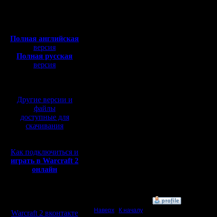
Откуда:
У-у-у... сколько камней
Ну вот зачем всё усло
Полная версия, ~
450
Это же не турнир-одно
Мб
Смысла нет заставлять 
с музыкой и видео:
Полная английская
К вопросу про игрока, 
версия
Цитата:
Полная русская
версия
Что ему делать если 
Ответ:
перевод от war2.ru на
Примерно то же, что 
базе перевода от СПК
Цитирую первое сооб
Цитата:
Другие версии и
файлы
На всякий случай, так
доступные для
И вообще, когда вы до
скачивания
Если противник не отв
контакте/etc.
После этого, уже его 
Это поможет решить в
Как подключиться и
играть в Warcraft 2
онлайн
И вообще, у нас сейча
Так что его сначала п
Мы в социальных
»
28.9.17 15:32
сетях:
Наверх
|
К началу
Warcraft 2 вконтакте