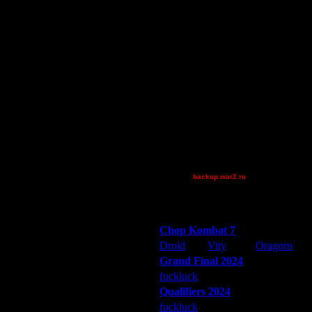
DDAGGER
DGF~LilDude
иже :)
Jordan4385
Pangster2015
QuilKs
rezamonfared
Smegma
Theboy
TWN-cancel
XuRnT[z]
и противник не отвечает.
[TD]Wargasm
той теме с примерным временем.
backup.war2.ru
авленного ему по почте/в
Остальные игроки
вет.
ии спорных вопросов.
Победители турниров
Chop Kombat 7
Droid
Vity
Oragorn
Grand Final 2024
fuckluck
Extasey
ARMilitar
Qualifiers 2024
fuckluck
ARMilitar
Extasey