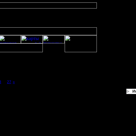
3
...
27
»
И
того никуда, и это - задача организатора...
 беспокоится - не знаю...
 всеми - задача организатора...
атор молчит...