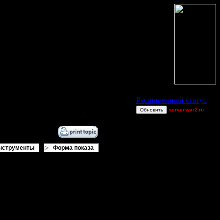
Статус Battle.Net
Расширенный статус
Обновить
server.war2.ru
good fair gow ef :)
Jitter
Death2u
нструменты
Форма показа
Dj~
EwwI^teMeBooger
miguelperu
Wax-on
Остальные игроки
00STEVE
AA.GreenGoblin