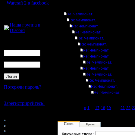
Warcraft 2 в facebook
Ответов
Для голосового
Re: Чемпионат.
общения:
Re: Чемпионат.
Наша группа в
Re: Чемпионат.
Discord
Re: Чемпионат.
Re: Чемпионат.
Логин
Re: Чемпионат.
Ник
Re: Чемпионат.
Re: Чемпионат.
Пароль
Re: Чемпионат.
Re: Чемпионат.
Re: Чемпионат.
Re: Чемпионат.
Потеряли пароль?
Re: Чемпионат.
Re: Чемпионат.
Нет своего аккаунта?
Зарегистрируйтесь!
Page 20 of 27
«
1
...
17
18
19
[20]
21
22
2
Кто на сайте
145: Гости
Поиск
0: Пользователи
Права
4121: Пользователи с
Ключевые слова: