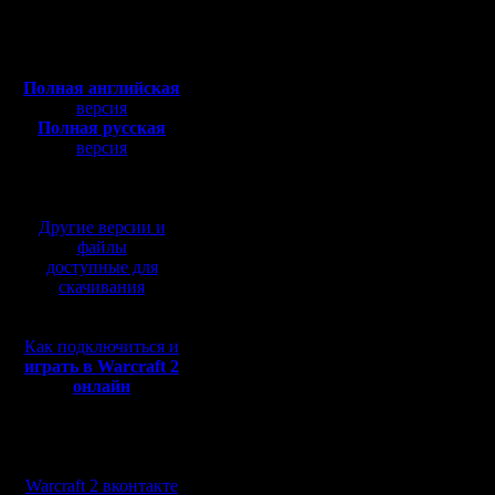
Откуда:
Зайду тог
Полная версия, ~
450
Мб
вечером.
с музыкой и видео:
Полная английская
версия
Полная русская
P.S: опят
версия
перевод от war2.ru на
подсунули
базе перевода от СПК
прошлый 
Другие версии и
удалось с
файлы
доступные для
когда мне
скачивания
Однако, 
Как подключиться и
не удалос
играть в Warcraft 2
онлайн
и Droid'
выпал, а 
Мы в социальных
дали.
сетях:
Warcraft 2 вконтакте