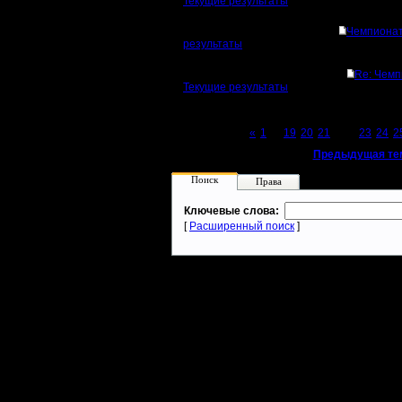
Текущие результаты
Чемпионат
результаты
Re: Чемп
Текущие результаты
Page 22 of 27
«
1
...
19
20
21
[22]
23
24
2
«
Предыдущая те
Поиск
Права
Ключевые слова:
[
Расширенный поиск
]
Warcraft 2 - скачать бесплатно русскую версию, warcraft 2 серве
- Генерация