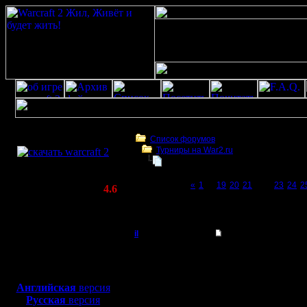
Скачать игру
бесплатно
Список форумов
Турниры на War2.ru
WarCraft 2 COMBAT
Чемпионат. Текущие результаты.
(Warcraft II BNE 2.02+)
Page 22 of 27
«
1
...
19
20
21
[22]
23
24
2
Актуальная версия:
4.6
(февраль 2020)
Чемпионат. Текущие результаты.
Совместимо с
Windows
il
Re: Чемпионат. Анк
XP/Vista/7/8/10
Добрый Админ
я все про
Боевой релиз, ~
40 Мб
для игры по сети:
у же можн
Регистрация:
Английская
версия
10.5.06
Русская
версия
вовсю.
Сообщений: 2471