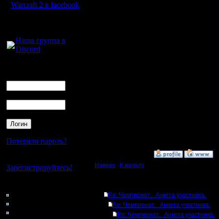
Чур, соби
Warcraft 2 в facebook
- задача 
Для голосового
общения:
он и выяс
Наша группа в
Discord
может сы
вытаскива
Логин
Ник
могу пра
Пароль
вечер, в 
но не мо
играть...
Потеряли пароль?
»
13.10.17 11:04
Нет своего аккаунта?
Наверх
|
К началу
Зарегистрируйтесь!
Кто на сайте
Ответов
48: Гости
Re: Чемпионат. Анкета участника.
0: Пользователи
Re: Чемпионат. Анкета участника.
4121: Пользователи с
Re: Чемпионат. Анкета участника.