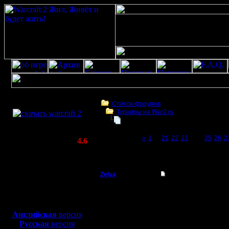
Скачать игру
бесплатно
Список форумов
Турниры на War2.ru
WarCraft 2 COMBAT
Чемпионат. Текущие результаты.
(Warcraft II BNE 2.02+)
Page 24 of 27
«
1
...
21
22
23
[24]
25
26
2
Актуальная версия:
4.6
(февраль 2020)
Чемпионат. Текущие результаты.
Совместимо с
Windows
Zelya
Re: Чемпионат. Тек
XP/Vista/7/8/10
Владыка
Цитата:
Боевой релиз, ~
40 Мб
Добавил FreePlayer'а.
для игры по сети:
Регистрация:
Английская
версия
11.2.07
Не видно.
Русская
версия
Сообщений: 191