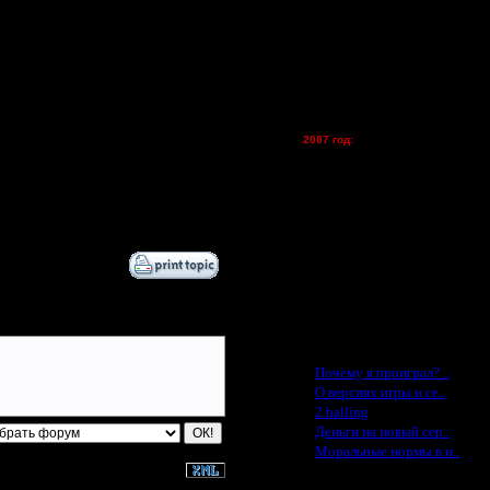
Zelya - (турниры)
13.9.18 12:25
lesnik
13.9.18 16:03
Dar - (турниры)
22.10.18 16:56
Kagan - (турниры)
22.10.18 16:59
vova1 - (хостинг)
24.10.18 15:07
tolsty - (хостинг)
Oragorn - (хостинг)
24.10.18 19:03
2007 год:
12.12.18 21:16
Spbwar - $400
12.12.18 21:40
Jade -$100
22.1.19 13:38
MasterKsa - $60
22.1.19 14:25
Lisak -$52
Cocka - $50
Konstkl - $50
Ldir - $50
Gadzila - $20
Feature -$10
Последние статьи
·
Почему я проиграл? ..
·
О версиях игры и се..
·
2 halling
·
Деньги на новый сер..
·
Моральные нормы в и..