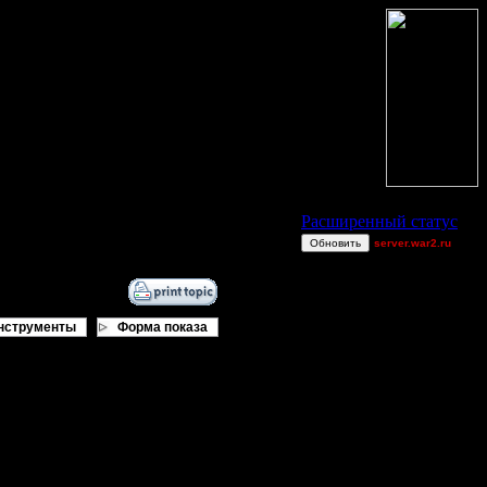
Статус Battle.Net
Расширенный статус
Обновить
server.war2.ru
gow ef~
Max.x.Overkill
polandbb
нструменты
Форма показа
_I_Undine
Victorcicea
gore comps
FalseWorld
comps
br
[TD]UN4