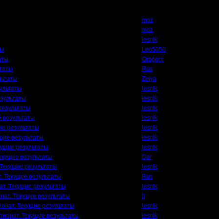
Автор
moz
moz
lesnik
ты
Leo5050
аты
Oragorn
ьтаты
Rus
льтаты
Zelya
ультаты
lesnik
езультаты
lesnik
результаты
lesnik
е результаты
lesnik
ие результаты
lesnik
ущие результаты
lesnik
кущие результаты
lesnik
екущие результаты
Dar
 Текущие результаты
lesnik
. Текущие результаты
Rus
ат. Текущие результаты
lesnik
нат. Текущие результаты
il
ионат. Текущие результаты
lesnik
пионат. Текущие результаты
lesnik