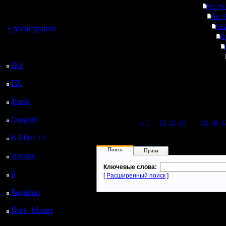
регистрацией
Re: Че
Re: 
Вы гость здесь.
Чем
+ регистрация
Ч
Последний
посетитель:
Dar
: 24 Дней 23 ч. 49
м. назад
FX
: 97 Дней 7 ч. 21
м. назад
lesnik
: 130 Дней 9 ч.
39 м. назад
Oragorn
: 138 Дней 9
Page 24 of 27
«
1
...
21
22
23
[24]
25
26
2
ч. 48 м. назад
KABuLLL
: 166 Дней
8 ч. 57 м. назад
Поиск
Права
starspro
: 190 Дней 20
ч. 31 м. назад
Ключевые слова:
il
: 262 Дней 6 ч. 36 м.
[
Расширенный поиск
]
назад
Радибор
: 286 Дней 2
ч. 23 м. назад
Dark_Master
: 297
Дней 4 ч. 40 м. назад