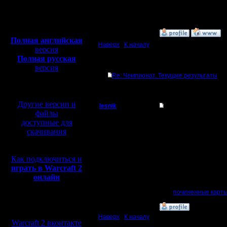
Откуда:
Полная версия, ~
450
Мб
с музыкой и видео:
»
29.1.18 21:12
Полная английская
Наверх
|
К началу
версия
Полная русская
Ответов
версия
Re: Чемпионат. Текущие результаты
перевод от war2.ru на
базе перевода от СПК
Другие версии и
lesnik
Re: Чемпионат. Тек
файлы
Полубог
Цитата:
доступные для
скачивания
Я-12 раз пытался скача
Регистрация:
Давай 13-й)))
4.12.16
Это на самом деле ва
Сообщений: 448
Как подключиться и
Откуда:
Всем кто скачал, мои и
играть в Warcraft 2
моя ошибка - не прове
онлайн
Перекачайте, пожалуй
>>>
починенные карт
Мы в социальных
»
30.1.18 03:06
сетях:
Наверх
|
К началу
Warcraft 2 вконтакте