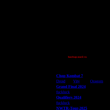
61
BadWolf
.
Becks
Остальные игроки
0wn3dj00
Дата
AA.GreenGoblin
29.1.18 21:55
He-Man
Theboy
tyrus
backup.war2.ru
Остальные игроки
Победители турниров
Chop Kombat 7
Droid
Vity
Oragorn
Grand Final 2024
fuckluck
Extasey
ARMilitar
Qualifiers 2024
fuckluck
ARMilitar
Extasey
NWTR-Tour-2025