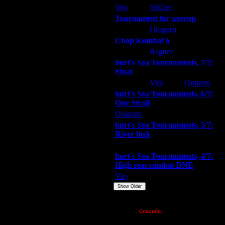
Vity
Nik5et
ARMilitar
Дата
Tournament for axecup
31.1.18 15:20
ARMilitar
Oragorn
Extasey
31.1.18 19:21
Chop Kombat 6
1.2.18 14:09
1.2.18 16:18
hurt
Ragner
Extasey
1.2.18 16:54
hurt's Sea Tournaments, 7/7:
1.2.18 17:58
Final
1.2.18 18:01
Extasey
Vity
Oragorn
1.3.18 19:53
hurt's Sea Tournaments, 6/7:
1.3.18 21:22
One Strait
2.4.18 18:07
Oragorn
ARMilitar
Extasey
5.4.18 16:43
hurt's Sea Tournaments, 5/7:
5.4.18 19:49
River fork
8.5.18 10:57
Extasey
ARMilitar
Doooda
8.5.18 11:06
hurt's Sea Tournaments, 4/7:
8.5.18 14:09
High seas combat BNE
8.5.18 14:46
Vity
ARMilitar
None
16.5.18 12:58
Show Older
16.5.18 16:12
17.5.18 14:21
Пожертвования
31.8.18 17:51
Спасибо:
FX - $80 (домен)
11.9.18 17:27