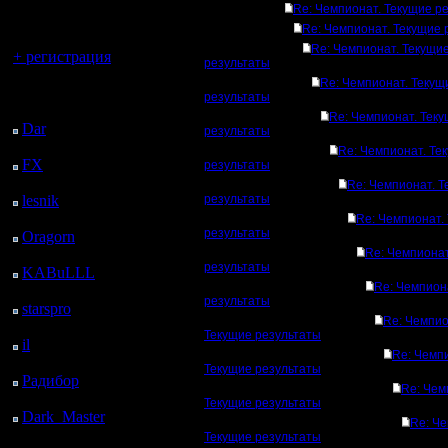
регистрацией
Re: Чемпионат. Текущие р
Re: Чемпионат. Текущие 
Вы гость здесь.
Re: Чемпионат. Текущи
+ регистрация
результаты
Re: Чемпионат. Текущ
Последний
результаты
посетитель:
Re: Чемпионат. Тек
Dar
: 27 Дней 12 ч. 12
результаты
м. назад
Re: Чемпионат. Те
FX
: 99 Дней 19 ч. 44
результаты
м. назад
Re: Чемпионат. 
lesnik
: 132 Дней 22 ч.
результаты
1 м. назад
Re: Чемпионат.
результаты
Oragorn
: 140 Дней 22
ч. 11 м. назад
Re: Чемпионат
результаты
KABuLLL
: 168 Дней
Re: Чемпион
21 ч. 20 м. назад
результаты
starspro
: 193 Дней 8 ч.
Re: Чемпио
54 м. назад
Текущие результаты
il
: 264 Дней 18 ч. 59
Re: Чемп
м. назад
Текущие результаты
Радибор
: 288 Дней 14
Re: Чем
ч. 46 м. назад
Текущие результаты
Dark_Master
: 299
Re: Че
Дней 17 ч. 2 м. назад
Текущие результаты