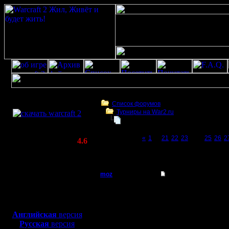
Скачать игру
бесплатно
Список форумов
Турниры на War2.ru
WarCraft 2 COMBAT
Чемпионат. Текущие результаты.
(Warcraft II BNE 2.02+)
Page 24 of 27
«
1
...
21
22
23
[24]
25
26
2
Актуальная версия:
4.6
(февраль 2020)
Чемпионат. Текущие результаты.
Совместимо с
Windows
moz
Re: Чемпионат. Тек
XP/Vista/7/8/10
Пехотинец
moz 3:0 
Боевой релиз, ~
40 Мб
для игры по сети:
ways, Go
Регистрация:
Английская
версия
2.8.10
Русская
версия
Сообщений: 29