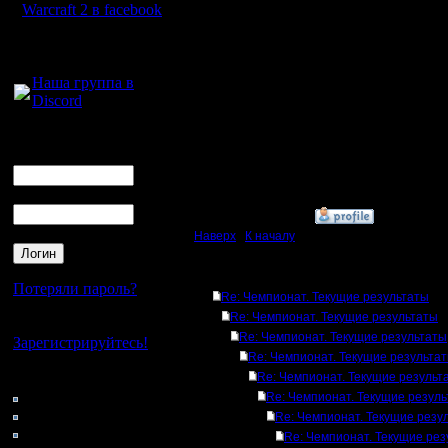
сапов и о
Warcraft 2 в facebook
секунд н
Для голосового
общения:
вломитьс
Наша группа в
Discord
убил раб
дело техн
Логин
Ник
Спасибо 
Пароль
»
31.1.18 15:20
Наверх
|
К началу
Ответов
Потеряли пароль?
Re: Чемпионат. Текущие результаты
Re: Чемпионат. Текущие результаты
Нет своего аккаунта?
Re: Чемпионат. Текущие результаты
Зарегистрируйтесь!
Re: Чемпионат. Текущие результа
Кто на сайте
Re: Чемпионат. Текущие результ
184: Гости
Re: Чемпионат. Текущие резул
0: Пользователи
Re: Чемпионат. Текущие резу
4121: Пользователи с
Re: Чемпионат. Текущие рез