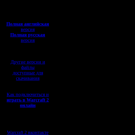
Откуда:
в первой 
Полная версия, ~
450
Мб
на 8,арм
с музыкой и видео:
Полная английская
застроить
версия
Полная русская
вышки и б
версия
перевод от war2.ru на
проблем 
базе перевода от СПК
Во второ
Другие версии и
зепелина,
файлы
доступные для
было - сд
скачивания
было нап
Как подключиться и
на 11, с
играть в Warcraft 2
онлайн
сделать п
но армий
Мы в социальных
катапульт
сетях:
Warcraft 2 вконтакте