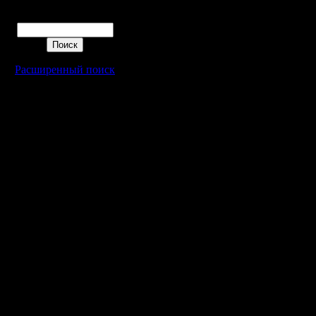
Поиск
Расширенный поиск
Warcraft 2 - скачать бесплатно русскую версию, warcraft 2 серве
- Генерация