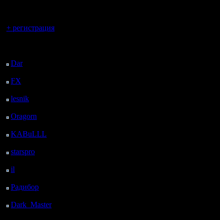
регистрацией
Вы гость здесь.
+ регистрация
Последний
посетитель:
Dar
: 27 Дней 14 ч. 16
м. назад
FX
: 99 Дней 21 ч. 48
м. назад
lesnik
: 133 Дней 6 м.
назад
Oragorn
: 141 Дней 15
м. назад
KABuLLL
: 168 Дней
23 ч. 24 м. назад
starspro
: 193 Дней 10
ч. 58 м. назад
il
: 264 Дней 21 ч. 3 м.
назад
Радибор
: 288 Дней 16
ч. 50 м. назад
Dark_Master
: 299
Дней 19 ч. 7 м. назад