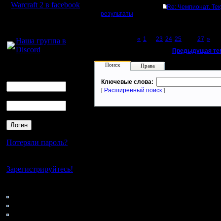
Warcraft 2 в facebook
Re: Чемпионат. Те
результаты
Для голосового
общения:
Page 26 of 27
«
1
...
23
24
25
[26]
27
»
Наша группа в
Discord
«
Предыдущая те
Поиск
Права
Логин
Ник
Ключевые слова:
[
Расширенный поиск
]
Пароль
Потеряли пароль?
Нет своего аккаунта?
Зарегистрируйтесь!
Кто на сайте
166: Гости
0: Пользователи
4121: Пользователи с