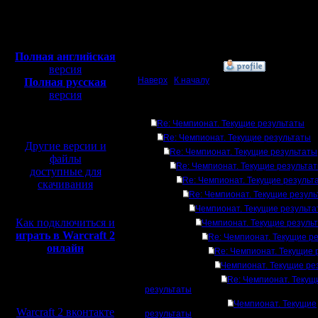
Откуда:
Московская
Полная версия, ~
450
область
Мб
с музыкой и видео:
Полная английская
»
16.5.18 12:58
версия
Наверх
|
К началу
Полная русская
версия
перевод от war2.ru на
Ответов
базе перевода от СПК
Re: Чемпионат. Текущие результаты
Re: Чемпионат. Текущие результаты
Другие версии и
Re: Чемпионат. Текущие результаты
файлы
Re: Чемпионат. Текущие результа
доступные для
Re: Чемпионат. Текущие результ
скачивания
Re: Чемпионат. Текущие резул
Чемпионат. Текущие результ
Как подключиться и
Чемпионат. Текущие резуль
играть в Warcraft 2
Re: Чемпионат. Текущие р
онлайн
Re: Чемпионат. Текущие 
Чемпионат. Текущие ре
Re: Чемпионат. Текущ
Мы в социальных
результаты
сетях:
Чемпионат. Текущие
Warcraft 2 вконтакте
результаты