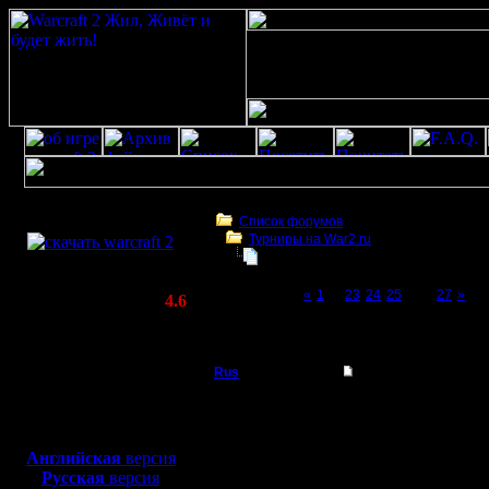
Скачать игру
бесплатно
Список форумов
Турниры на War2.ru
WarCraft 2 COMBAT
Чемпионат. Текущие результаты.
(Warcraft II BNE 2.02+)
Page 26 of 27
«
1
...
23
24
25
[26]
27
»
Актуальная версия:
4.6
(февраль 2020)
Чемпионат. Текущие результаты.
Совместимо с
Windows
Rus
Re: Чемпионат. Тек
XP/Vista/7/8/10
Полубог
А если отменить все г
Боевой релиз, ~
40 Мб
способны играть в об
каждый с каждым по 3 
для игры по сети:
Регистрация:
же системой очков? В 
Английская
версия
3.12.16
Русская
версия
Сообщений: 314