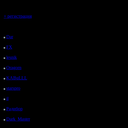
регистрацией
Вы гость здесь.
+ регистрация
Последний
посетитель:
Dar
: 26 Дней 6 ч. 16
м. назад
FX
: 98 Дней 13 ч. 48
м. назад
lesnik
: 131 Дней 16 ч.
5 м. назад
Oragorn
: 139 Дней 16
ч. 15 м. назад
KABuLLL
: 167 Дней
15 ч. 24 м. назад
starspro
: 192 Дней 2 ч.
58 м. назад
il
: 263 Дней 13 ч. 3 м.
назад
Радибор
: 287 Дней 8
ч. 50 м. назад
Dark_Master
: 298
Дней 11 ч. 6 м. назад