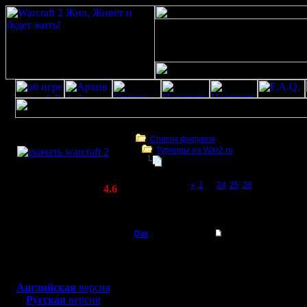
Скачать игру
бесплатно
Список форумов
Турниры на War2.ru
WarCraft 2 COMBAT
Чемпионат. Текущие результаты.
(Warcraft II BNE 2.02+)
Page 27 of 27
«
1
...
24
25
26
[27]
Актуальная версия:
4.6
(февраль 2020)
Чемпионат. Текущие результаты.
Совместимо с
Windows
Dar
Re: Чемпионат. Тек
XP/Vista/7/8/10
Полубог
Лесник упорно толкае
Боевой релиз, ~
40 Мб
Он почти умер!!!
для игры по сети:
Регистрация:
Английская
версия
21.7.16
Русская
версия
Сообщений: 449