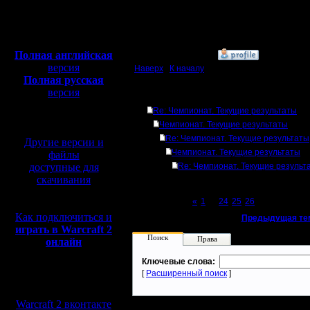
Откуда:
Махачкала
Полная версия, ~
450
Мб
с музыкой и видео:
Полная английская
»
24.10.18 15:07
версия
Наверх
|
К началу
Полная русская
версия
Ответов
перевод от war2.ru на
Re: Чемпионат. Текущие результаты
базе перевода от СПК
Чемпионат. Текущие результаты
Re: Чемпионат. Текущие результаты
Другие версии и
Чемпионат. Текущие результаты
файлы
доступные для
Re: Чемпионат. Текущие результ
скачивания
Page 27 of 27
«
1
...
24
25
26
[27]
Как подключиться и
«
Предыдущая те
играть в Warcraft 2
Поиск
Права
онлайн
Ключевые слова:
[
Расширенный поиск
]
Мы в социальных
сетях:
Warcraft 2 вконтакте