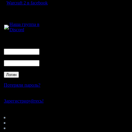
Warcraft 2 в facebook
Для голосового
общения:
Наша группа в
Discord
Логин
Ник
Пароль
Потеряли пароль?
Нет своего аккаунта?
Зарегистрируйтесь!
Кто на сайте
152: Гости
0: Пользователи
4121: Пользователи с