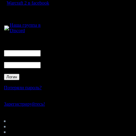
Warcraft 2 в facebook
7 и 8 ди
Для голосового
общения:
Наша группа в
Discord
статисти
Логин
Ник
Процентн
Пароль
матчах
% карта
-----------
Потеряли пароль?
15,91 
Нет своего аккаунта?
15,91 G
Зарегистрируйтесь!
15,91 N
Кто на сайте
123: Гости
13,64 ch
0: Пользователи
4121: Пользователи с
6,82 FR