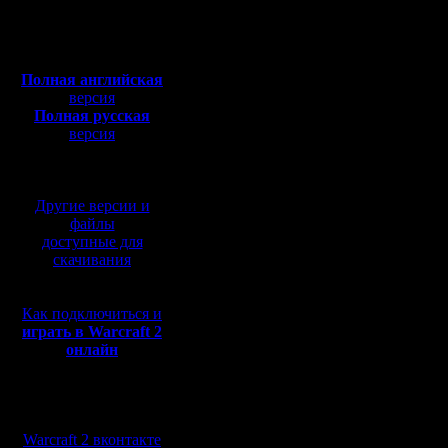
Откуда:
Чемпион 
Полная версия, ~
450
Мб
Чемпион П
с музыкой и видео:
Полная английская
Чемпион В
версия
Полная русская
Чемпион 
версия
перевод от war2.ru на
базе перевода от СПК
Остальны
Другие версии и
дивизион
файлы
доступные для
вверх:
скачивания
Vity пере
Как подключиться и
EastOk п
играть в Warcraft 2
онлайн
вниз:
Мы в социальных
Kagan ве
сетях:
Warcraft 2 вконтакте