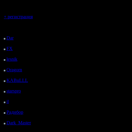
регистрацией
6,82 HS
Вы гость здесь.
6,82 TW
+ регистрация
4,55 MA
Последний
посетитель:
2,27 DE
Dar
: 27 Дней 20 ч. 39
м. назад
2,27 DIT
FX
: 100 Дней 4 ч. 11
м. назад
2,27 G
lesnik
: 133 Дней 6 ч.
2,27 MT
29 м. назад
Oragorn
: 141 Дней 6
2,27 SK
ч. 38 м. назад
KABuLLL
: 169 Дней
2,27 XM
5 ч. 47 м. назад
starspro
: 193 Дней 17
-----------
ч. 21 м. назад
il
: 265 Дней 3 ч. 27 м.
назад
Радибор
: 288 Дней 23
ч. 14 м. назад
Dark_Master
: 300
Дней 1 ч. 30 м. назад