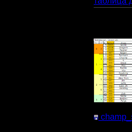
таблица д
Прикреп
файл:
champ_s
файла:
3