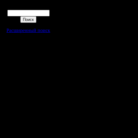
------------
Поиск
слева - 
(в минута
Расширенный поиск
справа -
на все иг
------------
15,6 Kag
15,3 Vity
13,3 Ora
13,0 fuck
13,0 Dro
12,4 Rag
12,2 lesn
11,7 Eas