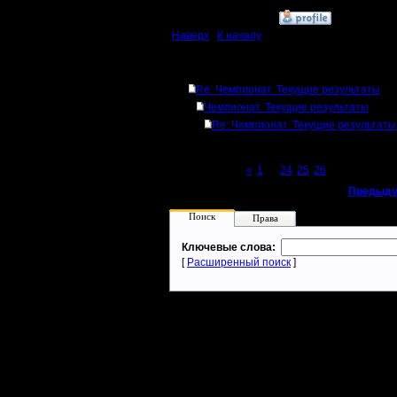
»
12.12.18 21:16
Наверх
|
К началу
Ответов
Re: Чемпионат. Текущие результаты
Чемпионат. Текущие результаты
Re: Чемпионат. Текущие результаты
Page 27 of 27
«
1
...
24
25
26
[27]
«
Предыду
Поиск
Права
Ключевые слова:
[
Расширенный поиск
]
Warcraft 2 - скачать бесплатно русскую версию, warcraft 2 серве