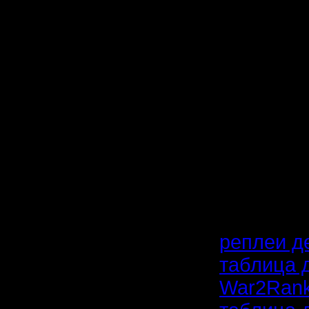
11,7 Zub
10,5 Rus
9,7 Alex_
8,5 Raim
8,3 Mistr
7 Moz 2
7 pofig 
реплеи де
таблица 
War2Rank