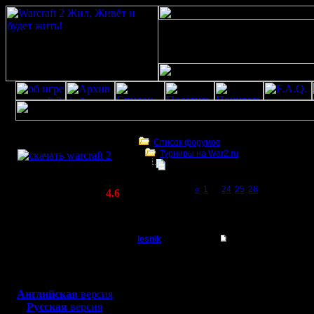
Скачать игру
бесплатно
Список форумов
Турниры на War2.ru
WarCraft 2 COMBAT
Чемпионат. Текущие результаты.
(Warcraft II BNE 2.02+)
Page 27 of 27
«
1
...
24
25
26
[27]
Актуальная версия:
4.6
(февраль 2020)
Чемпионат. Текущие результаты.
Совместимо с
Windows
lesnik
Чемпионат. Текущие
XP/Vista/7/8/10
Полубог
Итоги деc
Боевой релиз, ~
40 Мб
для игры по сети:
Регистрация:
Английская
версия
4.12.16
Русская
версия
Продвиже
Сообщений: 448