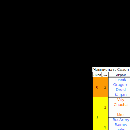
если так
Версии S
стрима(S
Не надо
и
сильной 
2. В стар