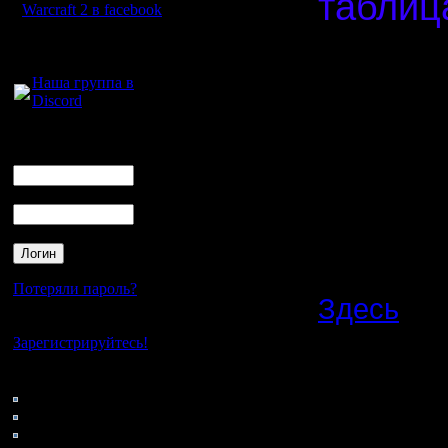
таблица
Warcraft 2 в facebook
Спасибо,
Для голосового
общения:
Наша группа в
Discord
Нажав на 
контакты 
Логин
Ник
предоста
Пароль
Договари
результат
Потеряли пароль?
Здесь
- в
Нет своего аккаунта?
карты, ка
Зарегистрируйтесь!
нужно.
Кто на сайте
62: Гости
0: Пользователи
4121: Пользователи с
Важное
: