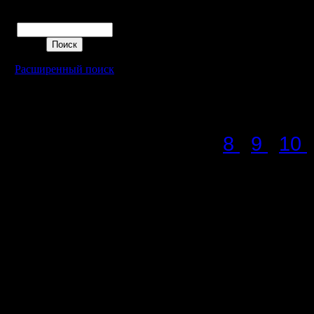
рассмотр
Поиск
принтере,
chopdice_
Расширенный поиск
для дуэл
Итоги пр
8
9
10
Основны
Уточнени
В первой 
игре, есл
предписа
меньше дл