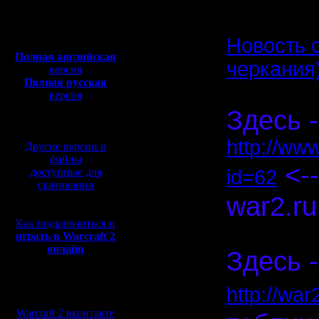
Откуда:
Полная версия, ~
450
Мб
Новость 
с музыкой и видео:
Полная английская
черкания
версия
Полная русская
версия
перевод от war2.ru на
Здесь -
базе перевода от СПК
http://ww
Другие версии и
файлы
<--
доступные для
id=62
скачивания
war2.ru
Как подключиться и
Спасибо, 
играть в Warcraft 2
онлайн
Здесь -
Мы в социальных
http://wa
сетях:
Warcraft 2 вконтакте