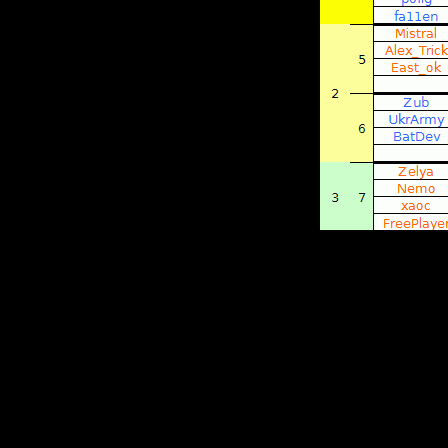
находим 
одинаков
■
Встреча
три игры
один прис
■
Если пр
смотрим 