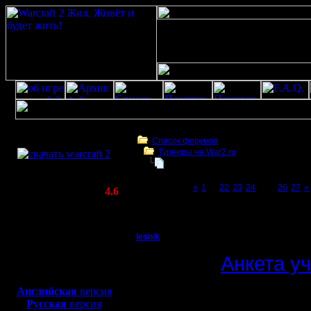
Скачать игру
бесплатно
Список форумов
Турниры на War2.ru
WarCraft 2 COMBAT
Чемпионат. Текущие результаты.
(Warcraft II BNE 2.02+)
Page 25 of 27
«
1
...
22
23
24
[25]
26
27
»
Актуальная версия:
4.6
(февраль 2020)
Чемпионат. Текущие результаты.
Совместимо с
Windows
lesnik
Чемпионат. Текущие 
XP/Vista/7/8/10
Полубог
Анкета у
Боевой релиз, ~
40 Мб
для игры по сети:
Регистрация:
Английская
версия
4.12.16
Русская
версия
12 сезон.
Сообщений: 448