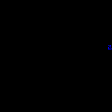
сезона и
очкам.
Карты в 
добавляли
качайте
а
Алгоритм,
1.
Скачи
Распаков
Если у п