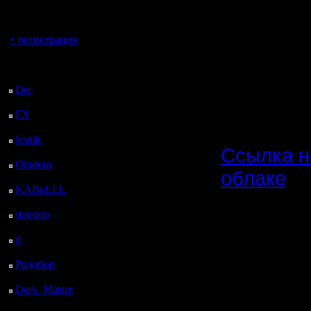
регистрацией
скоррект
Вы гость здесь.
для чер
+ регистрация
(списки с
Последний
посетитель:
либо в но
Dar
: 25 Дней 3 ч. 48
м. назад
FX
: 97 Дней 11 ч. 20
м. назад
lesnik
: 130 Дней 13 ч.
Ссылка н
38 м. назад
Oragorn
: 138 Дней 13
облаке
ч. 47 м. назад
KABuLLL
: 166 Дней
champ_ma
12 ч. 56 м. назад
starspro
: 191 Дней 30
NN (те же
м. назад
il
: 262 Дней 10 ч. 35
этому со
м. назад
Радибор
: 286 Дней 6
champ_ma
ч. 22 м. назад
карт сезо
Dark_Master
: 297
Дней 8 ч. 38 м. назад