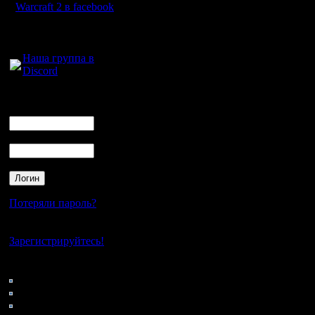
проведен
Warcraft 2 в facebook
Откуда:
круговом
Для голосового
понятно.
общения:
Наша группа в
набрал с
Discord
количеств
Логин
Ник
выиграл 
тогда над
Пароль
Швейцарк
играть м
Потеряли пароль?
игр. И те
могут не 
Нет своего аккаунта?
Зарегистрируйтесь!
другом в
Кто на сайте
Бухгольц 
129: Гости
0: Пользователи
которые 
4121: Пользователи с