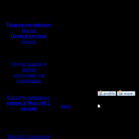
Откуда: Санкт-
Петербург
явно неп
Полная версия, ~
450
Мб
привык иг
с музыкой и видео:
Полная английская
версия
Полная русская
Все прив
версия
перевод от war2.ru на
Я даже ск
базе перевода от СПК
намного 
Другие версии и
в чоп 1на
файлы
доступные для
И это пра
скачивания
»
22.3.17 19:50
Как подключиться и
играть в Warcraft 2
tolsty
Re: Первый турнир 
онлайн
Полубог
Футбол, К
Мы в социальных
спорта, а
Регистрация:
сетях:
13.5.14
Warcraft 2 вконтакте
Сообщений: 855