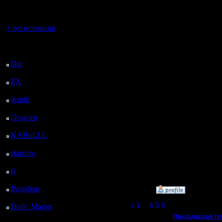
регистрацией
противни
Вы гость здесь.
ты играл
+ регистрация
течении т
Последний
выигрыш 
посетитель:
Dar
: 25 Дней 8 ч. 39
может бы
м. назад
FX
: 97 Дней 16 ч. 11
бухгольц
м. назад
lesnik
: 130 Дней 18 ч.
динамику
29 м. назад
Oragorn
: 138 Дней 18
Идеально
ч. 38 м. назад
выигрыва
KABuLLL
: 166 Дней
17 ч. 47 м. назад
пофиг на
starspro
: 191 Дней 5 ч.
21 м. назад
проведен
il
: 262 Дней 15 ч. 27
м. назад
Радибор
: 286 Дней 11
»
22.3.17 20:36
ч. 14 м. назад
Page 7 of 7
«
1
...
4
5
6
[7]
Dark_Master
: 297
Дней 13 ч. 30 м. назад
«
Предыдущая те