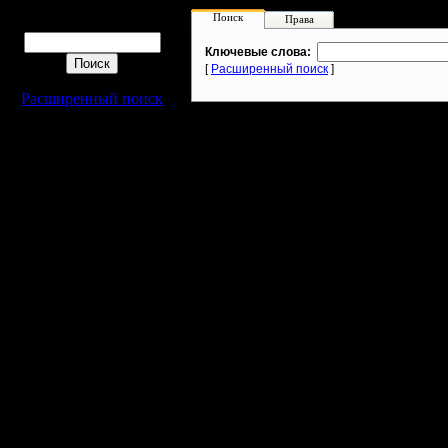
Поиск
Права
Поиск
Ключевые слова:
[
Расширенный поиск
]
Расширенный поиск
Warcraft 2 - скачать бесплатно русскую версию, warcraft 2 серве
- Генерация