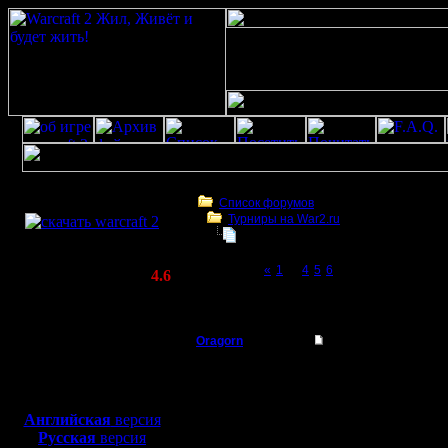
Скачать игру
бесплатно
Список форумов
Турниры на War2.ru
WarCraft 2 COMBAT
Первый турнир по Chop'y. 2017
(Warcraft II BNE 2.02+)
Page 7 of 7
«
1
...
4
5
6
[7]
Актуальная версия:
4.6
(февраль 2020)
Первый турнир по Chop'y. 2017
Совместимо с
Windows
Oragorn
Re: Первый турнир 
XP/Vista/7/8/10
Полубог
Цитата:
Боевой релиз, ~
40 Мб
для игры по сети:
Регистрация:
Английская
версия
14.10.13
Русская
версия
И формат
Сообщений: 914