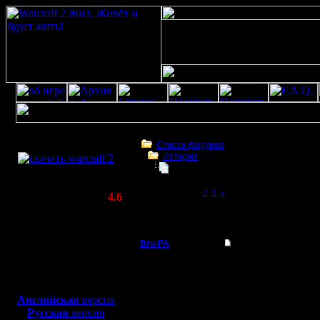
Скачать игру
бесплатно
Список форумов
История
WarCraft 2 COMBAT
Ldir!
(Warcraft II BNE 2.02+)
Page 1 of 3
[1]
2
3
»
Актуальная версия:
4.6
(февраль 2020)
Ldir!
Совместимо с
Windows
Bru-PA
Re: Ldir!
XP/Vista/7/8/10
Военный Вождь
Есть же приватные со
Боевой релиз, ~
40 Мб
--
для игры по сети:
Регистрация:
I'm a busy man...
Английская
версия
20.3.05
Русская
версия
Сообщений: 101