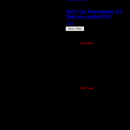
4.5.05 13:27
Extasey
ARMilitar
Doooda
6.5.05 13:34
hurt's Sea Tournaments, 4/7:
6.5.05 15:37
High seas combat BNE
Vity
ARMilitar
None
Show Older
Пожертвования
Спасибо:
FX - $80 (домен)
Zelya - (турниры)
lesnik
Dar - (турниры)
Kagan - (турниры)
vova1 - (хостинг)
tolsty - (хостинг)
Oragorn - (хостинг)
2007 год:
Spbwar - $400
Jade -$100
Дата
MasterKsa - $60
5.5.05 23:41
Lisak -$52
5.5.05 23:42
Cocka - $50
6.5.05 16:53
Konstkl - $50
Ldir - $50
6.5.05 16:48
Gadzila - $20
6.5.05 17:11