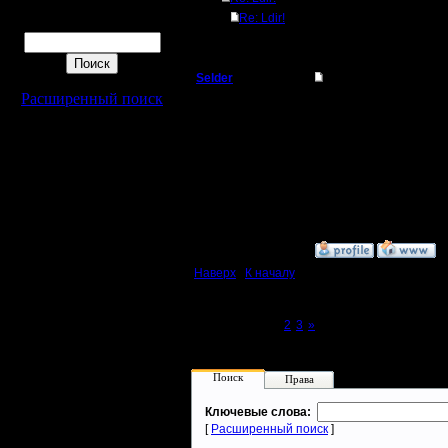
Re: Ldir!
Поиск
Selder
Re: Ldir!
Расширенный поиск
Батрак
люди, у меня редактор
Регистрация:
16.3.05
Сообщений: 0
Откуда:
»
10.5.05 17:10
Наверх
|
К началу
Page 1 of 3
[1]
2
3
»
Поиск
Права
Ключевые слова:
[
Расширенный поиск
]