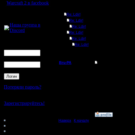
Warcraft 2 в facebook
Ответов
Для голосового
Re: Ldir!
общения:
Re: Ldir!
Наша группа в
Re: Ldir!
Discord
Re: Ldir!
Re: Ldir!
Логин
Re: Ldir!
Ник
Пароль
Bru-PA
Re: Ldir!
Военный Вождь
Neil, я же вроде скиды
--
Регистрация:
I'm a busy man...
Потеряли пароль?
20.3.05
Сообщений: 101
Откуда: Москва
Нет своего аккаунта?
Зарегистрируйтесь!
Кто на сайте
»
4.5.05 09:52
162: Гости
Наверх
|
К началу
0: Пользователи
4121: Пользователи с
Ответов