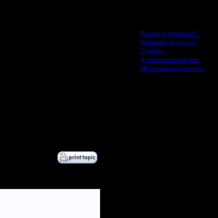
Feature -$10
6.5.05 17:27
Последние статьи
·
Почему я проиграл? ..
·
О версиях игры и се..
·
2 halling
·
Деньги на новый сер..
·
Моральные нормы в и..