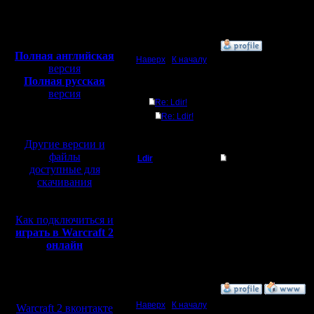
Откуда: Москва
Полная версия, ~
450
Мб
с музыкой и видео:
»
1.5.05 22:51
Полная английская
Наверх
|
К началу
версия
Полная русская
Ответов
версия
Re: Ldir!
перевод от war2.ru на
Re: Ldir!
базе перевода от СПК
Другие версии и
файлы
Ldir
Re: Ldir!
доступные для
Админ
ошибка в инсталяторе
скачивания
--
Регистрация:
Warcraft 2 Forever!
Как подключиться и
25.2.05
Сообщений: 1017
играть в Warcraft 2
Откуда:
онлайн
Н.Новгород
Мы в социальных
»
2.5.05 17:20
сетях:
Наверх
|
К началу
Warcraft 2 вконтакте