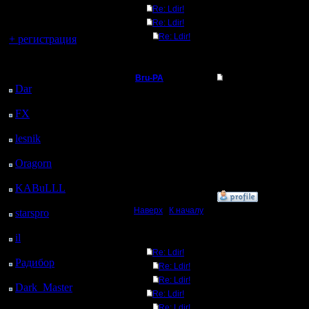
регистрацией
Re: Ldir!
Re: Ldir!
Вы гость здесь.
Re: Ldir!
+ регистрация
Последний
посетитель:
Bru-PA
Re: Ldir!
Dar
: 28 Дней 8 ч. 10
Военный Вождь
Напомни свой адрес :)
м. назад
FX
: 100 Дней 15 ч. 42
--
м. назад
Регистрация:
I'm a busy man...
lesnik
: 133 Дней 18 ч.
20.3.05
Сообщений: 101
назад
Откуда: Москва
Oragorn
: 141 Дней 18
ч. 9 м. назад
KABuLLL
: 169 Дней
»
5.5.05 18:37
17 ч. 18 м. назад
Наверх
|
К началу
starspro
: 194 Дней 4 ч.
52 м. назад
il
: 265 Дней 14 ч. 58
Ответов
м. назад
Re: Ldir!
Радибор
: 289 Дней 10
Re: Ldir!
ч. 45 м. назад
Re: Ldir!
Dark_Master
: 300
Re: Ldir!
Дней 13 ч. 1 м. назад
Re: Ldir!