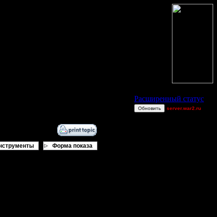
Статус Battle.Net
Расширенный статус
Обновить
server.war2.ru
practice
WitchCrafts
gow good ef~~
нструменты
Форма показа
Ape
[TD]CrUsH
FalseWorld
Achille$$
Dj~
2v2 GoW@Go0dzs~
Jordan4385