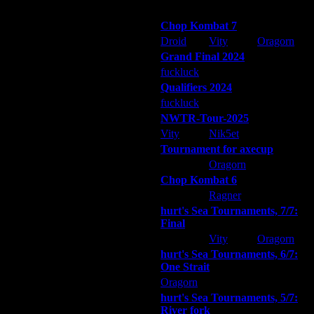
Победители турниров
Дата
Chop Kombat 7
2.5.05 20:00
Droid
Vity
Oragorn
3.5.05 20:22
Grand Final 2024
4.5.05 07:37
fuckluck
Extasey
ARMilitar
6.5.05 12:29
Qualifiers 2024
6.5.05 12:52
fuckluck
ARMilitar
Extasey
6.5.05 13:30
NWTR-Tour-2025
Vity
Nik5et
ARMilitar
Tournament for axecup
ARMilitar
Oragorn
Extasey
Chop Kombat 6
hurt
Ragner
Extasey
hurt's Sea Tournaments, 7/7:
Final
Extasey
Vity
Oragorn
hurt's Sea Tournaments, 6/7:
One Strait
Oragorn
ARMilitar
Extasey
hurt's Sea Tournaments, 5/7:
Дата
River fork