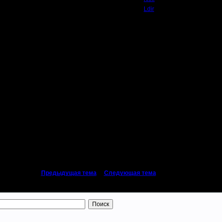
Ldir
 тоже непашет, че делать
«
Предыдущая тема
|
Следующая тема
»