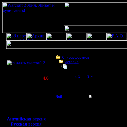
Скачать игру
бесплатно
Список форумов
История
WarCraft 2 COMBAT
Ldir!
(Warcraft II BNE 2.02+)
Page 2 of 3
«
1
[2]
3
»
Актуальная версия:
4.6
(февраль 2020)
Ldir!
Совместимо с
Windows
Neil
Re: Ldir!
XP/Vista/7/8/10
Berserk
Ребят, выложите на са
Боевой релиз, ~
40 Мб
tomes/tome.1
для игры по сети:
Регистрация:
Без него оригинальный 
Английская
версия
14.4.05
(Скачанный с вашего 
Русская
версия
Сообщений: 57