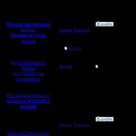
Откуда: Н.
Новгород
Полная версия, ~
450
Мб
с музыкой и видео:
Полная английская
»
3.5.05 20:22
версия
Наверх
|
К началу
Полная русская
версия
Ответов
перевод от war2.ru на
Re: Ldir!
базе перевода от СПК
Другие версии и
Bru-PA
Re: Ldir!
файлы
доступные для
Военный Вождь
Размер ящика ни при 
скачивания
пропускает. Ща попроб
Регистрация:
--
20.3.05
I'm a busy man...
Как подключиться и
Сообщений: 101
играть в Warcraft 2
Откуда: Москва
онлайн
»
6.5.05 12:29
Мы в социальных
Наверх
|
К началу
сетях:
Warcraft 2 вконтакте