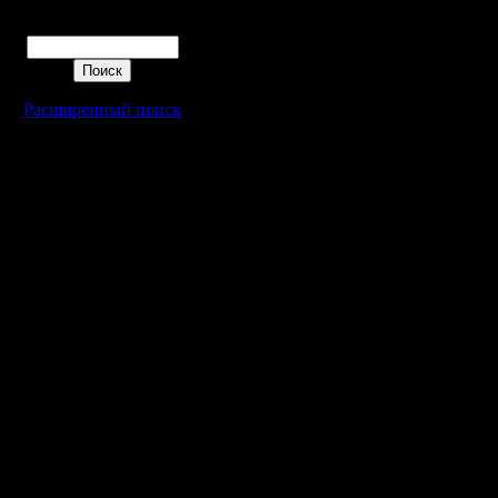
Поиск
Расширенный поиск
Warcraft 2 - скачать бесплатно русскую версию, warcraft 2 серве
- Генерация