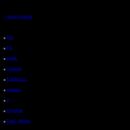
регистрацией
Вы гость здесь.
+ регистрация
Последний
посетитель:
Dar
: 25 Дней 4 ч. 12
м. назад
FX
: 97 Дней 11 ч. 44
м. назад
lesnik
: 130 Дней 14 ч.
2 м. назад
Oragorn
: 138 Дней 14
ч. 11 м. назад
KABuLLL
: 166 Дней
13 ч. 20 м. назад
starspro
: 191 Дней 54
м. назад
il
: 262 Дней 10 ч. 59
м. назад
Радибор
: 286 Дней 6
ч. 46 м. назад
Dark_Master
: 297
Дней 9 ч. 2 м. назад