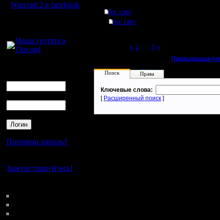
Ответов
Warcraft 2 в facebook
Re: Ldir!
Для голосового
Re: Ldir!
общения:
Наша группа в
Page 2 of 3
«
1
[2]
3
»
Discord
«
Предыдущая те
Логин
Поиск
Права
Ник
Ключевые слова:
Пароль
[
Расширенный поиск
]
Потеряли пароль?
Нет своего аккаунта?
Зарегистрируйтесь!
Кто на сайте
120: Гости
0: Пользователи
4121: Пользователи с