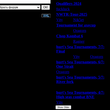
Qualifiers 2024
fuckluck
ARMilitar
Extasey
NWTR-Tour-2025
Vity
Nik5et
ARMilitar
Tournament for axecup
ARMilitar
Oragorn
Extasey
Chop Kombat 6
hurt
Ragner
Extasey
hurt's Sea Tournaments, 7/7:
Final
Extasey
Vity
Oragorn
hurt's Sea Tournaments, 6/7:
One Strait
Oragorn
ARMilitar
Extasey
hurt's Sea Tournaments, 5/7:
River fork
Extasey
ARMilitar
Doooda
hurt's Sea Tournaments, 4/7:
High seas combat BNE
Vity
ARMilitar
None
Show Older