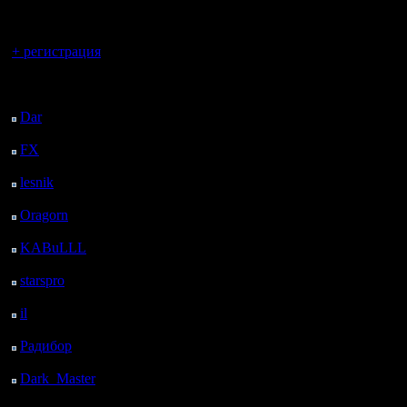
регистрацией
Вы гость здесь.
+ регистрация
Последний
посетитель:
Dar
: 26 Дней 9 ч. 40
м. назад
FX
: 98 Дней 17 ч. 12
м. назад
lesnik
: 131 Дней 19 ч.
30 м. назад
Oragorn
: 139 Дней 19
ч. 39 м. назад
KABuLLL
: 167 Дней
18 ч. 48 м. назад
starspro
: 192 Дней 6 ч.
22 м. назад
il
: 263 Дней 16 ч. 28
м. назад
Радибор
: 287 Дней 12
ч. 15 м. назад
Dark_Master
: 298
Дней 14 ч. 31 м. назад