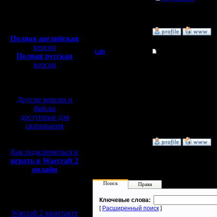
Откуда:
Полная версия, ~
450
Мб
с музыкой и видео:
»
26.9.07 03:40
Полная английская
версия
Ldir
Re: Изменил раскл
Полная русская
версия
Админ
неплохо , для начинаю
перевод от war2.ru на
--
базе перевода от СПК
Регистрация:
Warcraft 2 Forever!
25.2.05
Другие версии и
Сообщений: 1017
Откуда:
файлы
Н.Новгород
доступные для
скачивания
»
27.9.07 15:06
Как подключиться и
играть в Warcraft 2
онлайн
Поиск
Права
Мы в социальных
Ключевые слова:
сетях:
[
Расширенный поиск
]
Warcraft 2 вконтакте