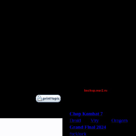
AA.GreenGoblin
Dj~
FaT~PiG
JayHawkerz
Jordan4385
P!NK
Pangster2015
QuilKs
Shotgun
Superhigh
Theboy
van[z]
XuRnT[z]
backup.war2.ru
Остальные игроки
Победители турниров
Chop Kombat 7
Droid
Vity
Oragorn
Grand Final 2024
fuckluck
Extasey
ARMilitar