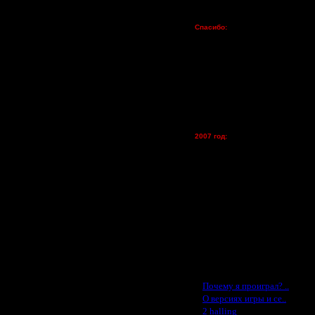
Пожертвования
Спасибо:
FX - $80 (домен)
Zelya - (турниры)
lesnik
Dar - (турниры)
Kagan - (турниры)
vova1 - (хостинг)
tolsty - (хостинг)
Oragorn - (хостинг)
2007 год:
Spbwar - $400
Jade -$100
MasterKsa - $60
Lisak -$52
Cocka - $50
Konstkl - $50
Ldir - $50
Gadzila - $20
Feature -$10
Последние статьи
·
Почему я проиграл? ..
·
О версиях игры и се..
·
2 halling