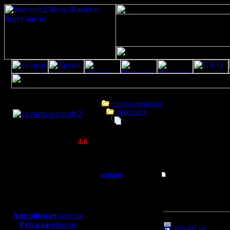
Скачать игру
бесплатно
Список форумов
WarCraft II
WarCraft 2 COMBAT
Изменил раскладку клавиатуры
(Warcraft II BNE 2.02+)
Актуальная версия:
4.6
(февраль 2020)
Изменил раскладку клавиатуры
Совместимо с
Windows
spbwar
Изменил раскладку
XP/Vista/7/8/10
Пехотинец
Изменил раскладку клав
Боевой релиз, ~
40 Мб
Попривык и вроде удоб
сделал ctrl+1 и ctrl+2 
для игры по сети:
Регистрация:
Английская
версия
Прикрепленный к со
18.7.05
Русская
версия
Сообщений: 15
layout01.rar
(Разме