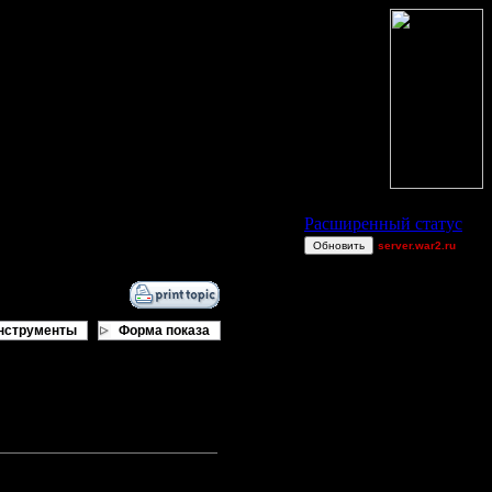
Статус Battle.Net
Расширенный статус
Обновить
server.war2.ru
TEST
JuggerNot24
GOW
нструменты
Форма показа
--Rygar--
miguelperu
JustForFun
Eagle88DJB
о настроить переключение. Я
CommadantJ
lodkeserith
Остальные игроки