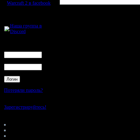
Warcraft 2 в facebook
Для голосового
общения:
Наша группа в
Discord
Логин
Ник
Пароль
Потеряли пароль?
Нет своего аккаунта?
Зарегистрируйтесь!
Кто на сайте
135: Гости
0: Пользователи
4121: Пользователи с