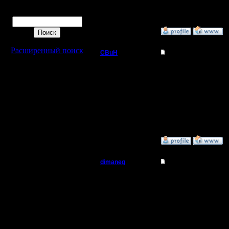
есть.
Поиск
»
7.8.10 01:09
Расширенный поиск
CBuH
Re: БУдем образов
Админ
дописал.
Регистрация:
9.9.08
Сообщений: 491
Откуда:
»
27.8.10 12:08
dimaneg
Re: БУдем образов
Батрак
Добрый д
Можно ли 
Регистрация:
11.10.10
характер
Сообщений: 2
Откуда: