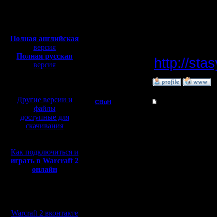
Откуда: Москва
про 2тх н
Полная версия, ~
450
Мб
с музыкой и видео:
Полная английская
--
версия
Полная русская
http://sta
версия
перевод от war2.ru на
базе перевода от СПК
»
4.8.10 15:13
Другие версии и
CBuH
Re: БУдем образов
файлы
Админ
доступные для
Цитата:
скачивания
Регистрация:
9.9.08
Свин ,мо
Сообщений: 491
Как подключиться и
Откуда:
играть в Warcraft 2
на гове.
онлайн
Мы в социальных
я пытался
сетях:
Warcraft 2 вконтакте