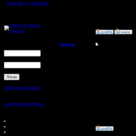
как не с
Warcraft 2 в facebook
настроен
Для голосового
жду вдох
общения:
Наша группа в
Discord
»
5.8.10 22:01
Логин
Diplomat
Re: БУдем образов
Ник
Владыка
А нареза
Пароль
некошерн
Регистрация:
11.12.07
Сообщений: 181
Откуда: Ukraine
Правило 
Потеряли пароль?
твоей мо
Нет своего аккаунта?
Зарегистрируйтесь!
всё сери
пять уда
Кто на сайте
148: Гости
0: Пользователи
»
6.8.10 15:35
4121: Пользователи с