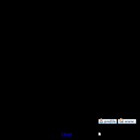
пригодит
По поводу
предполо
версии? Б
расширен
BNE чаcт
перестал
А вообще
части: 1 
- загрузи
»
11.10.10 17:55
CBuH
Re: БУдем образов