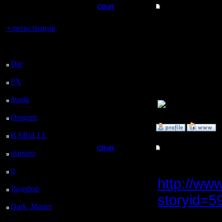
регистрацией
CBuH
Re: БУдем образов
Вы гость здесь.
Админ
Не, крив
+ регистрация
несколько
Регистрация:
Последний
9.9.08
посетитель:
без поте
Сообщений: 491
Dar
: 28 Дней 8 ч. 29
Откуда:
справился
м. назад
FX
: 100 Дней 16 ч. 1
когда я 
м. назад
lesnik
: 133 Дней 18 ч.
19 м. назад
Oragorn
: 141 Дней 18
ч. 28 м. назад
»
6.8.10 15:54
KABuLLL
: 169 Дней
17 ч. 37 м. назад
CBuH
Re: БУдем образов
starspro
: 194 Дней 5 ч.
11 м. назад
Админ
вот, про 
il
: 265 Дней 15 ч. 16
м. назад
http://ww
Регистрация:
Радибор
: 289 Дней 11
9.9.08
storyid=5
ч. 3 м. назад
Сообщений: 491
Откуда:
Dark_Master
: 300
кусок, бу
Дней 13 ч. 20 м. назад