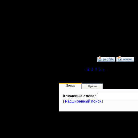
Админ
War2XED 
можно сд
Регистрация:
9.9.08
на дально
Сообщений: 491
Откуда:
если прос
удар и т.п
»
11.10.10 18:07
Page 1 of 5
[1]
2
3
4
5
»
Поиск
Права
Ключевые слова:
[
Расширенный поиск
]