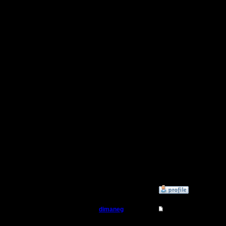
прохожде
дальност
сценария
War2BNE,
HeavenGa
1. на как
сценарии
2. Где вз
Я предпол
RULES.INI
выцарапа
»
11.10.10 15:11
dimaneg
Re: БУдем образов
Батрак