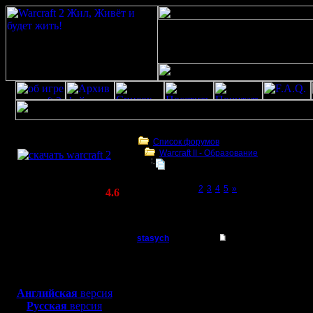
Скачать игру
бесплатно
Список форумов
Warcraft II - Образование
WarCraft 2 COMBAT
БУдем образовываться
(Warcraft II BNE 2.02+)
Page 1 of 5
[1]
2
3
4
5
»
Актуальная версия:
4.6
(февраль 2020)
БУдем образовываться
Совместимо с
Windows
stasych
БУдем образовыват
XP/Vista/7/8/10
Захватчик
чегойто д
Боевой релиз, ~
40 Мб
для игры по сети:
есть все
Регистрация:
Английская
версия
14.5.08
Русская
версия
некуда? 
Сообщений: 66