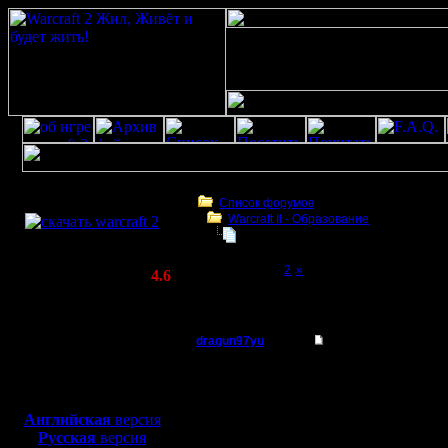
Скачать игру
бесплатно
Список форумов
Warcraft II - Образование
WarCraft 2 COMBAT
Управление тяжёлой техникой
(Warcraft II BNE 2.02+)
Page 1 of 2
[1]
2
»
Актуальная версия:
4.6
(февраль 2020)
Управление тяжёлой техникой
Совместимо с
Windows
dragun97yu
Управление тяжёлой
XP/Vista/7/8/10
Пехотинец
Собственно, статья "К
Боевой релиз, ~
40 Мб
Непонятны некоторые
- Движение по кругу п
для игры по сети:
Регистрация:
- Как действовать есл
Английская
версия
12.12.10
Русская
версия
Сообщений: 25
Спасибо! Со старым Н