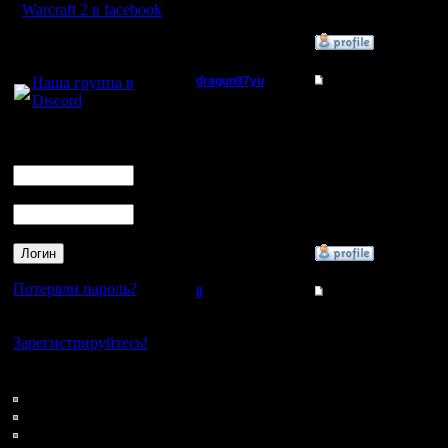
Warcraft 2 в facebook
»
14.1.12 16:19
Для голосового
общения:
Наша группа в
dragun97yu
Re: Управление тяж
Discord
Пехотинец
Хе, наклёпать можно да
Логин
Регистрация:
Ник
12.12.10
Сообщений: 25
Пароль
Откуда:
»
14.1.12 21:01
Потеряли пароль?
il
Re: Управление тяж
Добрый Админ
Да, крайне редко их д
Нет своего аккаунта?
заводы не строят - пр
Зарегистрируйтесь!
Регистрация:
Кто на сайте
10.5.06
Сообщений: 2471
52: Гости
Откуда:
0: Пользователи
4121: Пользователи с