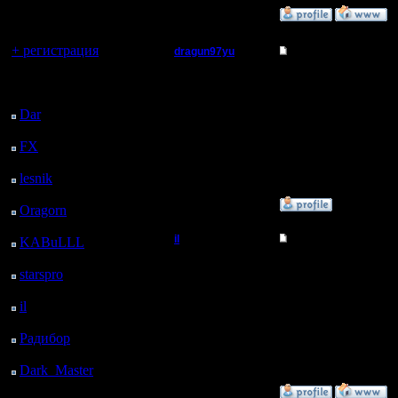
регистрацией
»
15.1.12 07:21
Вы гость здесь.
+ регистрация
dragun97yu
Re: Управление тяж
Пехотинец
Это где-то тут в како
Последний
посетитель:
Dar
: 26 Дней 3 ч. 15
Регистрация:
12.12.10
м. назад
Сообщений: 25
FX
: 98 Дней 10 ч. 47
Откуда:
м. назад
lesnik
: 131 Дней 13 ч.
5 м. назад
»
15.1.12 18:19
Oragorn
: 139 Дней 13
ч. 14 м. назад
il
Re: Управление тяж
KABuLLL
: 167 Дней
12 ч. 23 м. назад
Добрый Админ
я точно не помню, то л
starspro
: 191 Дней 23
ч. 57 м. назад
Регистрация:
il
: 263 Дней 10 ч. 2 м.
10.5.06
назад
Сообщений: 2471
Радибор
: 287 Дней 5
Откуда:
ч. 49 м. назад
Dark_Master
: 298
Дней 8 ч. 5 м. назад
»
15.1.12 19:26