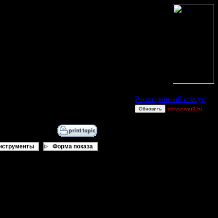
Статус Battle.Net
Расширенный статус
Обновить
server.war2.ru
GOW 2v2
Extasey
derber
нструменты
Форма показа
Superhigh
exitt
Harrywang
Wax-on
CHOPSS
Bigfoot7
Consequences