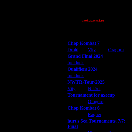
tyrus
XuRnT[z]
[TD]Wargasm
backup.war2.ru
Остальные игроки
корабли не делают или я не прав?
Победители турниров
Chop Kombat 7
Droid
Vity
Oragorn
Grand Final 2024
fuckluck
Extasey
ARMilitar
Qualifiers 2024
fuckluck
ARMilitar
Extasey
NWTR-Tour-2025
Vity
Nik5et
ARMilitar
Tournament for axecup
лично. Так же, как и очистные
ARMilitar
Oragorn
Extasey
Chop Kombat 6
hurt
Ragner
Extasey
hurt's Sea Tournaments, 7/7:
Final