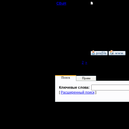
CBuH
Re: Управление тяж
Админ
Смотря для каких целе
смысла в этом никакого
Регистрация:
9.9.08
Сообщений: 491
Откуда:
»
16.1.12 00:17
Page 1 of 2
[1]
2
»
Поиск
Права
Ключевые слова:
[
Расширенный поиск
]