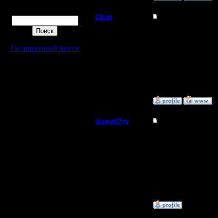
Поиск
CBuH
Re: Управление тяж
Админ
Апгрейдить катапульт
Расширенный поиск
Регистрация:
9.9.08
Сообщений: 491
Откуда:
»
16.1.12 00:13
dragun97yu
Re: Управление тяж
Пехотинец
А почему?
Регистрация:
12.12.10
Сообщений: 25
Откуда:
»
16.1.12 00:14