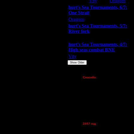
Extasey
Vity
Oragorn
hurt's Sea Tournaments, 6/7:
One Strait
Oragorn
ARMilitar
Extasey
hurt's Sea Tournaments, 5/7:
River fork
Extasey
ARMilitar
Doooda
hurt's Sea Tournaments, 4/7:
High seas combat BNE
Vity
ARMilitar
None
Show Older
Пожертвования
Спасибо:
FX - $80 (домен)
Zelya - (турниры)
а сайте...
lesnik
Dar - (турниры)
Kagan - (турниры)
vova1 - (хостинг)
tolsty - (хостинг)
Oragorn - (хостинг)
2007 год:
Spbwar - $400
Jade -$100