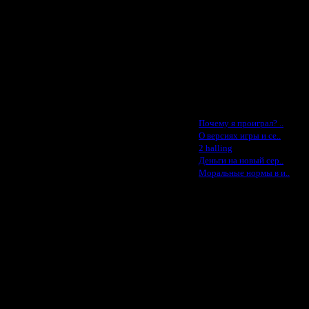
MasterKsa - $60
Lisak -$52
Cocka - $50
Konstkl - $50
Ldir - $50
Gadzila - $20
Feature -$10
Последние статьи
·
Почему я проиграл? ..
·
О версиях игры и се..
·
2 halling
·
Деньги на новый сер..
·
Моральные нормы в и..