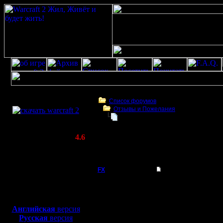
Скачать игру
бесплатно
Список форумов
Отзывы и Пожелания
WarCraft 2 COMBAT
Статус Battle.net на сайте
(Warcraft II BNE 2.02+)
Актуальная версия:
4.6
(февраль 2020)
Статус Battle.net на сайте
Совместимо с
Windows
FX
Статус Battle.net на
XP/Vista/7/8/10
Неплохо бы выводить в
Боевой релиз, ~
40 Мб
Чтобы при заходе на р
ну и естественно руси
для игры по сети:
люди увидят и может т
Английская
версия
Регистрация:
Русская
версия
15.8.06