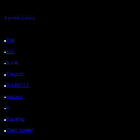
регистрацией
Вы гость здесь.
+ регистрация
Последний
посетитель:
Dar
: 24 Дней 15 ч. 28
м. назад
FX
: 96 Дней 23 ч.
назад
lesnik
: 130 Дней 1 ч.
18 м. назад
Oragorn
: 138 Дней 1
ч. 27 м. назад
KABuLLL
: 166 Дней
36 м. назад
starspro
: 190 Дней 12
ч. 10 м. назад
il
: 261 Дней 22 ч. 16
м. назад
Радибор
: 285 Дней 18
ч. 2 м. назад
Dark_Master
: 296
Дней 20 ч. 19 м. назад