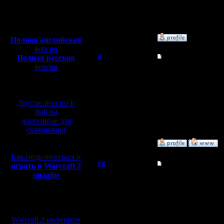
Сообщений: 395
Откуда:
Полная версия, ~
450
Мб
с музыкой и видео:
»
10.6.12 04:05
Полная английская
версия
Полная русская
il
Re: Статус Battle.ne
версия
Добрый Админ
Да, тоже думал об это
перевод от war2.ru на
настанет...
базе перевода от СПК
Регистрация:
10.5.06
Другие версии и
Сообщений: 2471
файлы
Откуда:
доступные для
скачивания
»
12.6.12 17:37
Как подключиться и
FX
Re: Статус Battle.ne
играть в Warcraft 2
онлайн
Можно подумать на нем
Можно сделать на обо
выберут.
Мы в социальных
Регистрация:
Да и врядли уже в ста
сетях:
15.8.06
Warcraft 2 вконтакте
Сообщений: 395