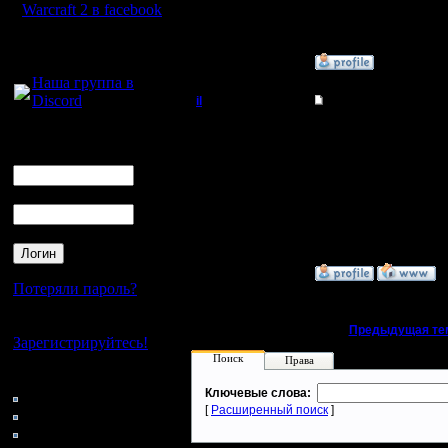
Откуда:
Warcraft 2 в facebook
Для голосового
»
13.6.12 07:18
общения:
Наша группа в
Discord
il
Re: Статус Battle.ne
Добрый Админ
Да, думаю, ты как всегд
Логин
Одно дело, когда смутн
Ник
кроме меня озвучивает,
Регистрация:
Надо будет сделать все
10.5.06
Пароль
Сообщений: 2471
Откуда:
»
14.6.12 18:25
Потеряли пароль?
Нет своего аккаунта?
«
Предыдущая те
Зарегистрируйтесь!
Поиск
Права
Кто на сайте
Ключевые слова:
176: Гости
[
Расширенный поиск
]
0: Пользователи
4121: Пользователи с