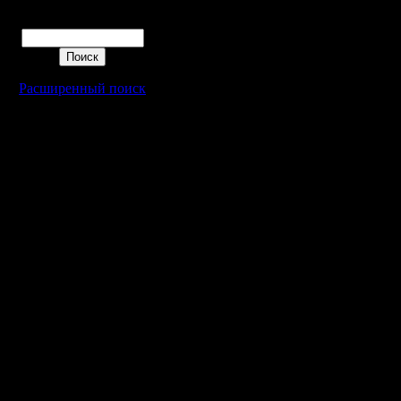
Поиск
Расширенный поиск
Warcraft 2 - скачать бесплатно русскую версию, warcraft 2 серве
- Генерация