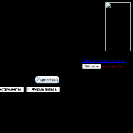
Статус Battle.Net
Расширенный статус
Обновить
server.war2.ru
gowef
Leo5050
Остальные игроки
нструменты
Форма показа
AA.GreenGoblin
allanlai
DGF~LilDude
и игроков есть те, кто
JayHawkerz
о акк) и vova1 . Они с
Million$Man
тов игр на сервере. И новичкам
имеру, игроков мало, то берут и
P!NK
ют новичкам обучение. Меня учили
Pangster2015
ловек!!! он может создавать игры и