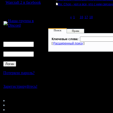
Warcraft 2 в facebook
Re: Chop - чоп и все, что с ним связан
Для голосового
общения:
Page 19 of 19
«
1
...
16
17
18
[19]
Наша группа в
Discord
Поиск
Права
Логин
Ник
Ключевые слова:
[
Расширенный поиск
]
Пароль
Потеряли пароль?
Нет своего аккаунта?
Зарегистрируйтесь!
Кто на сайте
33: Гости
0: Пользователи
4121: Пользователи с