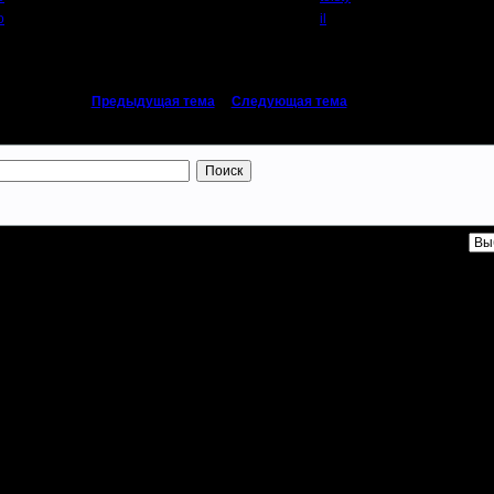
о
il
«
Предыдущая тема
|
Следующая тема
»