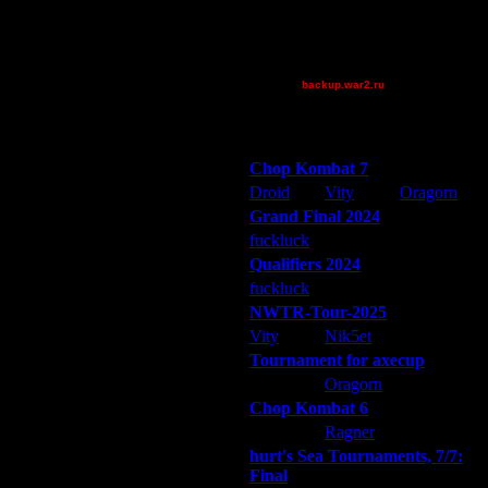
тати - у него сегодня днюха!!! Эта
riky
 учил Ibadman строить быстро
 для себя и записал для памяти
Theboy
длагаю в этой теме делиться
XuRnT[z]
ит не умереть в начале )))
ов ))) Потом в статистике в конце
backup.war2.ru
когда первый раз попал в чоп, мало
Остальные игроки
чутился... Пришлось лезть в инет и
куда-нибудь, а расставлять
Победители турниров
ак следствие, быстрее очистить
ависимости от появления на карте
Chop Kombat 7
 кое-что - реплеи, записанные в
Droid
Vity
Oragorn
ывал, без ответных действий). На
Grand Final 2024
х не лениться, записать свои
ты.
fuckluck
Extasey
ARMilitar
Qualifiers 2024
fuckluck
ARMilitar
Extasey
NWTR-Tour-2025
Vity
Nik5et
ARMilitar
Tournament for axecup
ARMilitar
Oragorn
Extasey
Chop Kombat 6
hurt
Ragner
Extasey
Дата
hurt's Sea Tournaments, 7/7:
6.8.14 11:33
Final
6.8.14 12:16