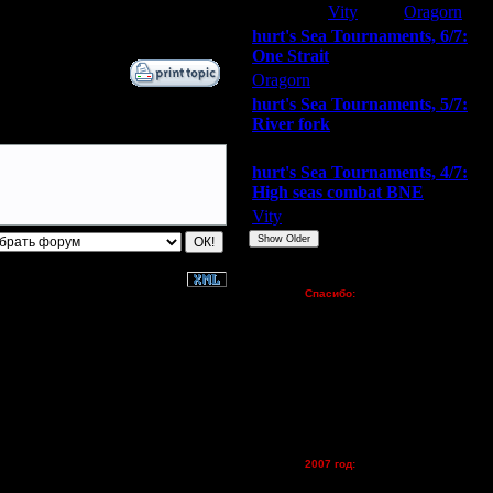
Extasey
Vity
Oragorn
6.8.14 12:24
hurt's Sea Tournaments, 6/7:
One Strait
Oragorn
ARMilitar
Extasey
hurt's Sea Tournaments, 5/7:
River fork
Extasey
ARMilitar
Doooda
hurt's Sea Tournaments, 4/7:
High seas combat BNE
Vity
ARMilitar
None
Show Older
Пожертвования
Спасибо:
FX - $80 (домен)
Zelya - (турниры)
lesnik
Dar - (турниры)
Kagan - (турниры)
vova1 - (хостинг)
tolsty - (хостинг)
Oragorn - (хостинг)
2007 год:
Spbwar - $400