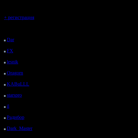
регистрацией
Вы гость здесь.
+ регистрация
Последний
посетитель:
Dar
: 26 Дней 15 ч. 37
м. назад
FX
: 98 Дней 23 ч. 9
м. назад
lesnik
: 132 Дней 1 ч.
26 м. назад
Oragorn
: 140 Дней 1
ч. 36 м. назад
KABuLLL
: 168 Дней
45 м. назад
starspro
: 192 Дней 12
ч. 19 м. назад
il
: 263 Дней 22 ч. 24
м. назад
Радибор
: 287 Дней 18
ч. 11 м. назад
Dark_Master
: 298
Дней 20 ч. 27 м. назад