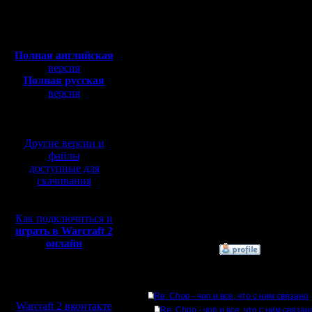
Откуда:
всегда мне помогал! От
тема ему в подарок!),
Полная версия, ~
450
башни в самом начале 
Мб
несколько роликов в в
с музыкой и видео:
хитростями и учебными
Новички зачастую даже
Полная английская
игры - убил 0, разруши
версия
того, что офигел от м
Полная русская
смотреть в ютубе мето
версия
пеонов нрамотно и зад
территорию для разви
перевод от war2.ru на
себя любимого и прот
базе перевода от СПК
Я постараюсь размести
инсайте. В варвиде в 
реплеях в инсайте я с
Другие версии и
учебные ролики в том 
файлы
доступные для
Продолжение следует 
скачивания
[ Редактировано tolsty в
Как подключиться и
[ Редактировано tolsty в
играть в Warcraft 2
онлайн
»
6.8.14 11:29
Мы в социальных
Ответов
сетях:
Re: Chop - чоп и все, что с ним связано
Warcraft 2 вконтакте
Re: Chop - чоп и все, что с ним связан