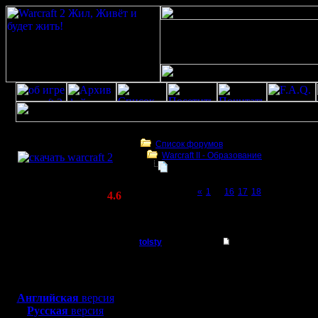
Скачать игру
бесплатно
Список форумов
Warcraft II - Образование
WarCraft 2 COMBAT
Chop - чоп и все, что с ним связан
(Warcraft II BNE 2.02+)
Page 19 of 19
«
1
...
16
17
18
[19]
Актуальная версия:
4.6
(февраль 2020)
Chop - чоп и все, что с ним связано
Совместимо с
Windows
tolsty
Chop - чоп и все, чт
XP/Vista/7/8/10
Полубог
Да простят меня покло
Боевой релиз, ~
40 Мб
специализируется тольк
удовольствием покажут
для игры по сети:
Регистрация:
больше шансов поиграть
Английская
версия
13.5.14
новичков. Мало того. 
Русская
версия
Сообщений: 855
МadMax, Persil, Orizon