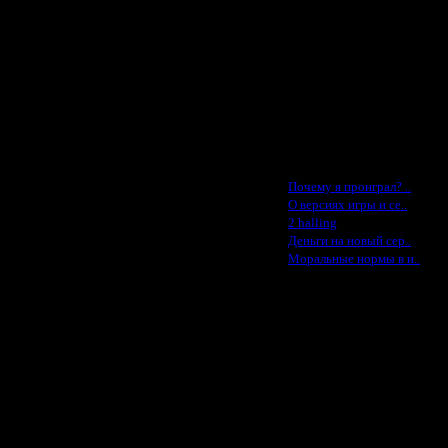
Jade -$100
MasterKsa - $60
Lisak -$52
Cocka - $50
Konstkl - $50
Ldir - $50
Gadzila - $20
Feature -$10
Последние статьи
·
Почему я проиграл? ..
·
О версиях игры и се..
·
2 halling
·
Деньги на новый сер..
·
Моральные нормы в и..