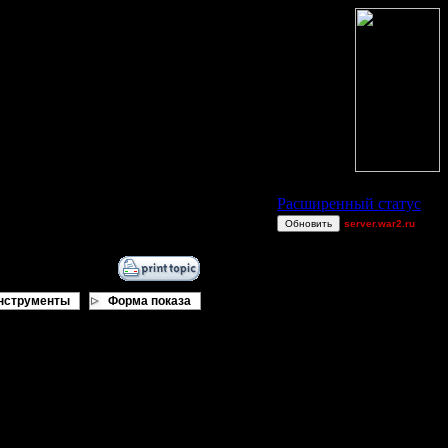
Статус Battle.Net
Расширенный статус
Обновить
server.war2.ru
GOW 2v2
derber
Superhigh
нструменты
Форма показа
exitt
Harrywang
Wax-on
war2.ru. А там я один. Как создать
Jordan4385
CHOPSS
Consequences
gow efffff