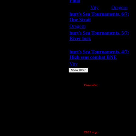
Final
Extasey
Vity
Oragorn
hurt's Sea Tournaments, 6/7:
One Strait
Oragorn
ARMilitar
Extasey
hurt's Sea Tournaments, 5/7:
River fork
Extasey
ARMilitar
Doooda
hurt's Sea Tournaments, 4/7:
High seas combat BNE
Vity
ARMilitar
None
Show Older
Пожертвования
Спасибо:
FX - $80 (домен)
Zelya - (турниры)
lesnik
Dar - (турниры)
Kagan - (турниры)
vova1 - (хостинг)
tolsty - (хостинг)
Oragorn - (хостинг)
2007 год: