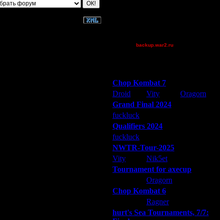
Theboy
tyrus
XuRnT[z]
[TD]Wargasm
backup.war2.ru
Остальные игроки
Победители турниров
Chop Kombat 7
Droid
Vity
Oragorn
Grand Final 2024
fuckluck
Extasey
ARMilitar
Qualifiers 2024
fuckluck
ARMilitar
Extasey
NWTR-Tour-2025
Vity
Nik5et
ARMilitar
Tournament for axecup
ARMilitar
Oragorn
Extasey
Chop Kombat 6
hurt
Ragner
Extasey
hurt's Sea Tournaments, 7/7: