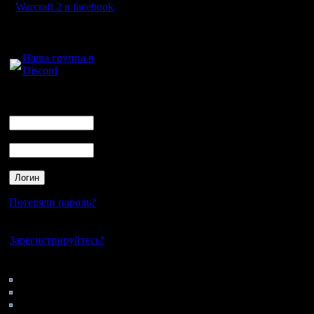
Warcraft 2 в facebook
Для голосового
общения:
Наша группа в
Discord
Логин
Ник
Пароль
Потеряли пароль?
Нет своего аккаунта?
Зарегистрируйтесь!
Кто на сайте
59: Гости
0: Пользователи
4121: Пользователи с