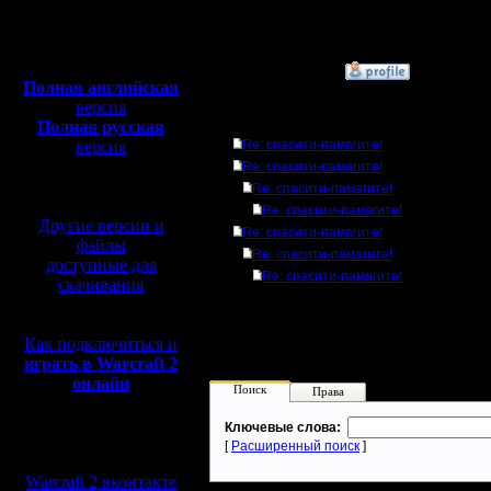
Откуда:
Полная версия, ~
450
Мб
с музыкой и видео:
»
4.10.08 05:40
Полная английская
версия
Ответов
Полная русская
версия
Re: спасити-памагите!
перевод от war2.ru на
Re: спасити-памагите!
базе перевода от СПК
Re: спасити-памагите!
Re: спасити-памагите!
Другие версии и
Re: спасити-памагите!
файлы
Re: спасити-памагите!
доступные для
Re: спасити-памагите!
скачивания
Как подключиться и
играть в Warcraft 2
онлайн
Поиск
Права
Ключевые слова:
Мы в социальных
[
Расширенный поиск
]
сетях:
Warcraft 2 вконтакте