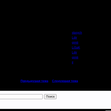
Автор
stasych
Ldir
gimli
LiSaK
Ldir
gimli
il
«
Предыдущая тема
|
Следующая тема
»