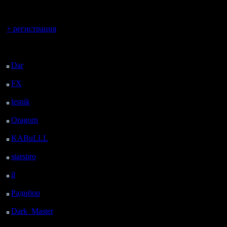
регистрацией
Вы гость здесь.
+ регистрация
Последний
посетитель:
Dar
: 26 Дней 3 ч. 5 м.
назад
FX
: 98 Дней 10 ч. 37
м. назад
lesnik
: 131 Дней 12 ч.
55 м. назад
Oragorn
: 139 Дней 13
ч. 4 м. назад
KABuLLL
: 167 Дней
12 ч. 13 м. назад
starspro
: 191 Дней 23
ч. 47 м. назад
il
: 263 Дней 9 ч. 53 м.
назад
Радибор
: 287 Дней 5
ч. 40 м. назад
Dark_Master
: 298
Дней 7 ч. 56 м. назад