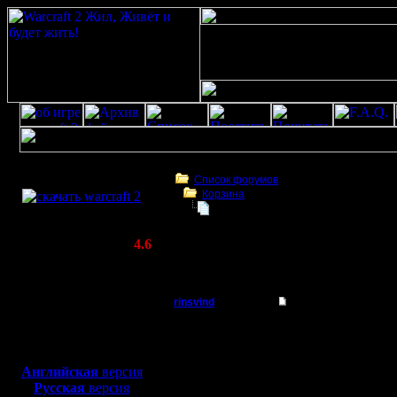
Скачать игру
бесплатно
Список форумов
Корзина
WarCraft 2 COMBAT
спасити-памагите!
(Warcraft II BNE 2.02+)
Актуальная версия:
4.6
(февраль 2020)
спасити-памагите!
Совместимо с
Windows
rinsvind
спасити-памагите!
XP/Vista/7/8/10
Батрак
Скачал с вашего сайта
Боевой релиз, ~
40 Мб
игру и пригласить уча
для игры по сети:
Регистрация:
Английская
версия
4.10.08
Русская
версия
Сообщений: 1