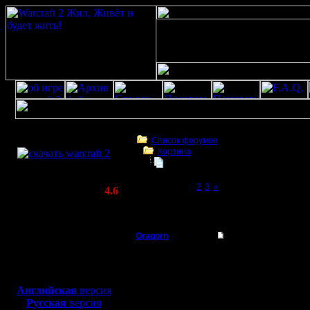
Скачать игру
бесплатно
Список форумов
Корзина
WarCraft 2 COMBAT
Тема моя
(Warcraft II BNE 2.02+)
Page 1 of 3
[1]
2
3
»
Актуальная версия:
4.6
(февраль 2020)
Тема моя
Совместимо с
Windows
Oragorn
Re: Тема моя
XP/Vista/7/8/10
Полубог
Чувак нарабатывал се
Боевой релиз, ~
40 Мб
для игры по сети:
Регистрация:
Английская
версия
14.10.13
Русская
версия
Сообщений: 914