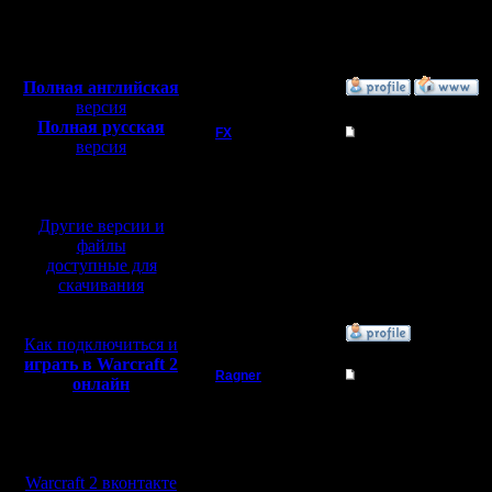
Откуда: Санкт-
Петербург
Полная версия, ~
450
Мб
с музыкой и видео:
Полная английская
»
23.6.19 13:11
версия
Полная русская
FX
Re: Тема моя
версия
перевод от war2.ru на
Что за фигня тут твор
базе перевода от СПК
Регистрация:
Другие версии и
15.8.06
файлы
Сообщений: 395
доступные для
Откуда:
скачивания
»
23.6.19 03:13
Как подключиться и
играть в Warcraft 2
Ragner
Re: Тема моя
онлайн
Пехотинец
совсем немного
Мы в социальных
Регистрация:
сетях:
17.1.17
Warcraft 2 вконтакте
Сообщений: 14