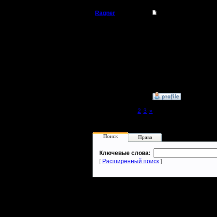
Ragner
Re: Тема моя
Пехотинец
5
Регистрация:
17.1.17
Сообщений: 14
Откуда:
»
13.4.19 15:20
Page 1 of 3
[1]
2
3
»
Поиск
Права
Ключевые слова:
[
Расширенный поиск
]