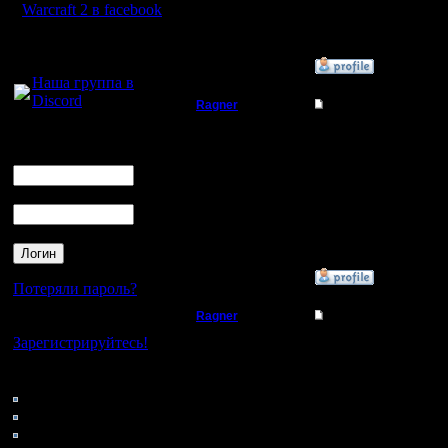
Warcraft 2 в facebook
Откуда:
Для голосового
общения:
»
13.4.19 16:22
Наша группа в
Discord
Ragner
Re: Тема моя
Пехотинец
и ещё
Логин
Ник
Регистрация:
17.1.17
Пароль
Сообщений: 14
Откуда:
»
13.4.19 16:22
Потеряли пароль?
Ragner
Re: Тема моя
Нет своего аккаунта?
Зарегистрируйтесь!
Пехотинец
Сори, нужно ещё немн
Кто на сайте
Регистрация:
70: Гости
17.1.17
0: Пользователи
Сообщений: 14
Откуда:
4121: Пользователи с