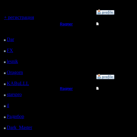
регистрацией
Вы гость здесь.
»
13.4.19 16:22
+ регистрация
Ragner
Re: Тема моя
Последний
Пехотинец
посетитель:
Сори, нужно было для
Dar
: 27 Дней 12 ч. 1
м. назад
Регистрация:
FX
: 99 Дней 19 ч. 33
17.1.17
Сообщений: 14
м. назад
Откуда:
lesnik
: 132 Дней 21 ч.
51 м. назад
Oragorn
: 140 Дней 22
»
13.4.19 15:21
ч. назад
KABuLLL
: 168 Дней
21 ч. 9 м. назад
Ragner
Re: Тема моя
starspro
: 193 Дней 8 ч.
Пехотинец
8
43 м. назад
il
: 264 Дней 18 ч. 49
м. назад
Регистрация:
17.1.17
Радибор
: 288 Дней 14
Сообщений: 14
ч. 36 м. назад
Откуда:
Dark_Master
: 299
Дней 16 ч. 52 м. назад