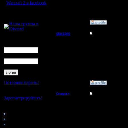
Сообщений: 5
Warcraft 2 в facebook
Откуда:
Для голосового
общения:
»
20.9.16 01:08
Наша группа в
Discord
starspro
Re: Варкрафт 2 на P
Логин
Батрак
нашел ironcros , спаси
Ник
[ Редактировано starspr
Регистрация:
Пароль
19.9.16
Сообщений: 5
Откуда:
Потеряли пароль?
»
20.9.16 01:23
Нет своего аккаунта?
Oragorn
Re: Варкрафт 2 на P
Зарегистрируйтесь!
Полубог
Насчёт ПСП - не знаю
А если на компе, то с
Кто на сайте
расположение файла)
111: Гости
Регистрация:
0: Пользователи
14.10.13
Открываешь саму игру 
Сообщений: 914
4121: Пользователи с
Откуда: Санкт-
[ Редактировано Khadga