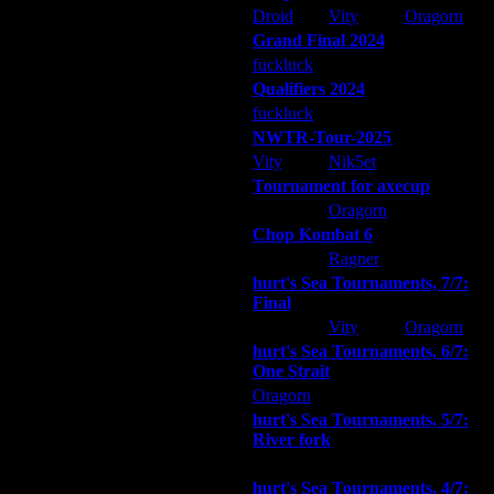
Droid
Vity
Oragorn
Grand Final 2024
fuckluck
Extasey
ARMilitar
Qualifiers 2024
fuckluck
ARMilitar
Extasey
NWTR-Tour-2025
Vity
Nik5et
ARMilitar
жно ее найти )
Tournament for axecup
ARMilitar
Oragorn
Extasey
Chop Kombat 6
hurt
Ragner
Extasey
hurt's Sea Tournaments, 7/7:
Final
Extasey
Vity
Oragorn
hurt's Sea Tournaments, 6/7:
One Strait
Oragorn
ARMilitar
Extasey
в по ярлыку выберешь -
hurt's Sea Tournaments, 5/7:
River fork
Extasey
ARMilitar
Doooda
hurt's Sea Tournaments, 4/7: