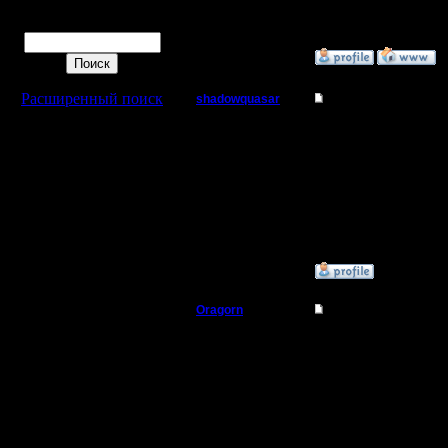
Поиск
»
20.9.16 19:03
Расширенный поиск
shadowquasar
Re: Варкрафт 2 на P
Пехотинец
А никто не подскажет,
Регистрация:
16.2.15
Сообщений: 24
Откуда:
»
11.2.17 09:35
Oragorn
Re: Варкрафт 2 на P
Полубог
Цитата:
А никто не подскажет,
Регистрация:
14.10.13
Есть. Поищи в картах..
Сообщений: 914
Откуда: Санкт-
Петербург