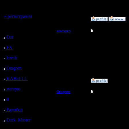
регистрацией
Петербург
Вы гость здесь.
+ регистрация
»
20.9.16 01:35
Последний
starspro
Re: Варкрафт 2 на P
посетитель:
Dar
: 26 Дней 18 ч. 31
Батрак
на компе не круто игра
м. назад
FX
: 99 Дней 2 ч. 2 м.
Регистрация:
назад
19.9.16
lesnik
: 132 Дней 4 ч.
Сообщений: 5
20 м. назад
Откуда:
Oragorn
: 140 Дней 4
ч. 30 м. назад
KABuLLL
: 168 Дней
»
20.9.16 17:06
3 ч. 38 м. назад
starspro
: 192 Дней 15
Oragorn
Re: Варкрафт 2 на P
ч. 13 м. назад
il
: 264 Дней 1 ч. 18 м.
Полубог
Цитата:
назад
на компе не круто игра
Радибор
: 287 Дней 21
Регистрация:
Не соглашусь. Скорее,
ч. 5 м. назад
14.10.13
круто! К тому же, в п
Dark_Master
: 298
Сообщений: 914
будете учиться...
Дней 23 ч. 21 м. назад
Откуда: Санкт-
Петербург