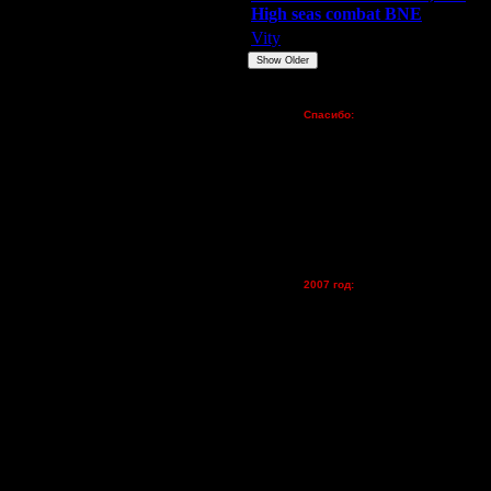
High seas combat BNE
Vity
ARMilitar
None
Show Older
Пожертвования
Спасибо:
FX - $80 (домен)
Zelya - (турниры)
lesnik
Dar - (турниры)
Kagan - (турниры)
vova1 - (хостинг)
tolsty - (хостинг)
Oragorn - (хостинг)
2007 год:
Spbwar - $400
Jade -$100
MasterKsa - $60
Lisak -$52
Cocka - $50
Konstkl - $50
Ldir - $50
и - уверен, поймёте, что это очень
Gadzila - $20
ок)... Составите им компанию,
Feature -$10