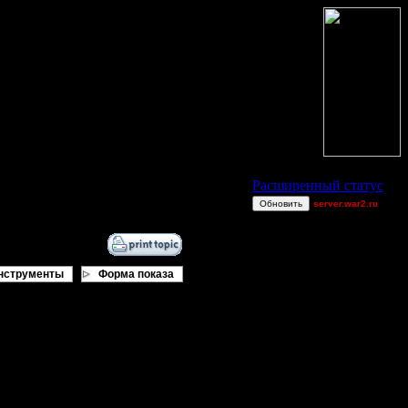
Статус Battle.Net
Расширенный статус
Обновить
server.war2.ru
.
Becks
gow
нструменты
Форма показа
CharlieChoplin
_I_Undine
CannotWin
л и за союзника.. сейчас не могу
gow ef
Jitter
Soundgarden
PlayedBackIn08