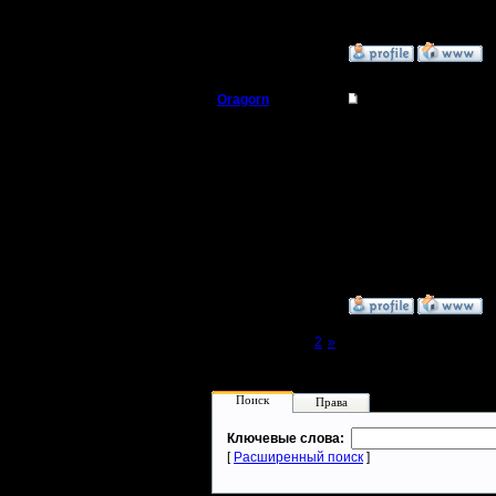
»
11.2.17 14:33
Oragorn
Re: Варкрафт 2 на P
Полубог
Цитата:
А никто не подскажет,
Регистрация:
14.10.13
Есть. Поищи в картах..
Сообщений: 914
Откуда: Санкт-
Петербург
»
11.2.17 14:33
Page 1 of 2
[1]
2
»
Поиск
Права
Ключевые слова:
[
Расширенный поиск
]