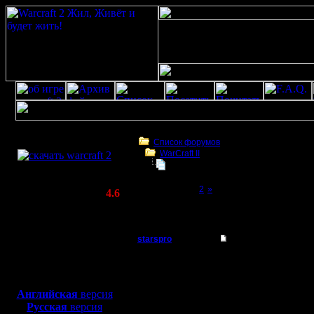
Скачать игру
бесплатно
Список форумов
WarCraft II
WarCraft 2 COMBAT
Варкрафт 2 на PS 1 (карта с союз
(Warcraft II BNE 2.02+)
Page 1 of 2
[1]
2
»
Актуальная версия:
4.6
(февраль 2020)
Варкрафт 2 на PS 1 (карта с союзником)
Совместимо с
Windows
starspro
Варкрафт 2 на PS 1 
XP/Vista/7/8/10
Батрак
Здравствуйте , кто мо
Боевой релиз, ~
40 Мб
ее найти..
для игры по сети:
Регистрация:
[ Редактировано starspr
Английская
версия
19.9.16
Русская
версия
Сообщений: 5