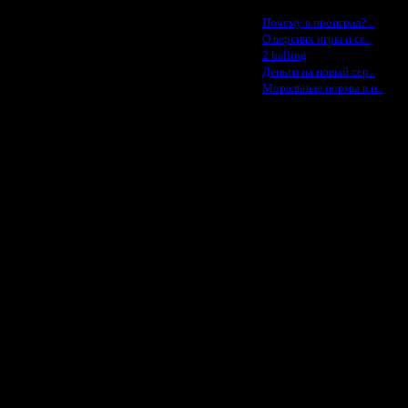
Последние статьи
·
Почему я проиграл? ..
·
О версиях игры и се..
·
2 halling
·
Деньги на новый сер..
·
Моральные нормы в и..