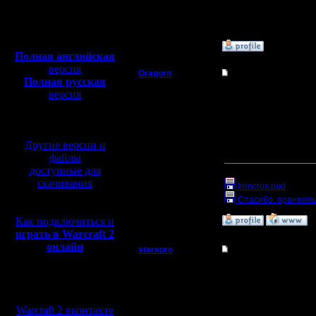
Откуда:
Полная версия, ~
450
Мб
с музыкой и видео:
»
19.9.16 21:55
Полная английская
версия
Oragorn
Re: Варкрафт 2 на P
Полная русская
Полубог
версия
Приветствую тебя Старп
перевод от war2.ru на
Держи:
базе перевода от СПК
Регистрация:
14.10.13
А вообще, таких карт, 
Другие версии и
Сообщений: 914
Откуда: Санкт-
[ Редактировано Khadga
файлы
Петербург
доступные для
Прикрепленный к со
скачивания
Ironcros.pud
(Разме
Спасибо, оранжев
Как подключиться и
»
19.9.16 22:31
играть в Warcraft 2
онлайн
starspro
Re: Варкрафт 2 на P
Батрак
Спасибо большое.. а не
Мы в социальных
сетях:
Регистрация:
Warcraft 2 вконтакте
19.9.16