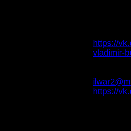
не освоб
ответстве
По всем 
обращайте
https://v
vladimir-
019-01-51
Или обра
ilwar2@ma
https://v
XIV. ВН
РАБОТАЕ
рассказы