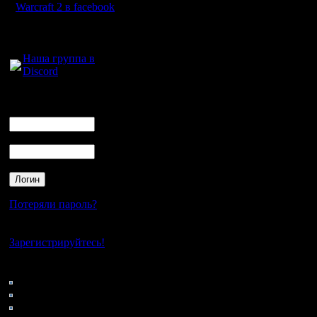
Впервые (
Warcraft 2 в facebook
сообщест
Для голосового
общения:
турнир п
Наша группа в
Discord
первый н
пройдёт к
Логин
Ник
чоповски
Пароль
больше (
тоже не б
Потеряли пароль?
II. СИСТ
Нет своего аккаунта?
Зарегистрируйтесь!
1) Если п
Кто на сайте
196: Гости
или мень
0: Пользователи
4121: Пользователи с
Круговой