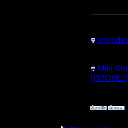
17.3.17 20
Прикреп
сообщен
chopdic
файла:
3
Нажатий:
Mini Ch
[PROPER]
файла:
3
Нажатий:
»
11.2.17 15:05
Ответов
Re: Первый турнир по Chop