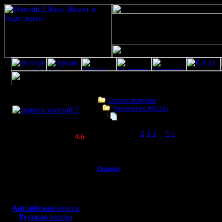
Скачать игру
бесплатно
Список форумов
Турниры на War2.ru
WarCraft 2 COMBAT
Первый турнир по Chop'y. 2017
(Warcraft II BNE 2.02+)
Page 1 of 7
[1]
2
3
4
...
7
»
Актуальная версия:
4.6
(февраль 2020)
Первый турнир по Chop'y. 2017
Совместимо с
Windows
Oragorn
Первый турнир по Cho
XP/Vista/7/8/10
Полубог
Турнир п
Боевой релиз, ~
40 Мб
для игры по сети:
русских 
Регистрация:
Английская
версия
14.10.13
Русская
версия
Все соби
Сообщений: 914