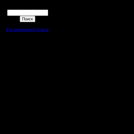
круговую 
Поиск
швейцарк
- кик, а 
Расширенный поиск
сделать 
Идея хор
об этом 
III. ДАТА
Основное
будет про
марта в 2
Однако, е
успеем, т