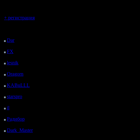
регистрацией
данной с
Вы гость здесь.
том, что 
+ регистрация
столько и
Последний
посетитель:
остальны
Dar
: 27 Дней 4 ч. 31
м. назад
FX
: 99 Дней 12 ч. 3
м. назад
2) Если б
lesnik
: 132 Дней 14 ч.
человек 
21 м. назад
Oragorn
: 140 Дней 14
швейцарк
ч. 30 м. назад
KABuLLL
: 168 Дней
минимум 5
13 ч. 39 м. назад
starspro
: 193 Дней 1 ч.
того, ско
13 м. назад
il
: 264 Дней 11 ч. 19
м. назад
Радибор
: 288 Дней 7
*Можно п
ч. 6 м. назад
совмести
Dark_Master
: 299
Дней 9 ч. 22 м. назад