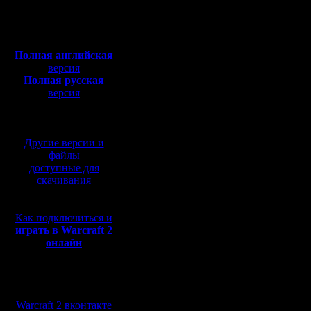
Откуда: Санкт-
Петербург
марта, на
Полная версия, ~
450
Мб
20:40 по
с музыкой и видео:
Полная английская
ЗАПИСЫВ
версия
Полная русская
хотят – 
версия
перевод от war2.ru на
записыва
базе перевода от СПК
эту тему 
Другие версии и
соглашает
файлы
доступные для
будете).
скачивания
Как подключиться и
ОСНОВН
играть в Warcraft 2
онлайн
I. ЧОПО
Мы в социальных
сетях:
Warcraft 2 вконтакте