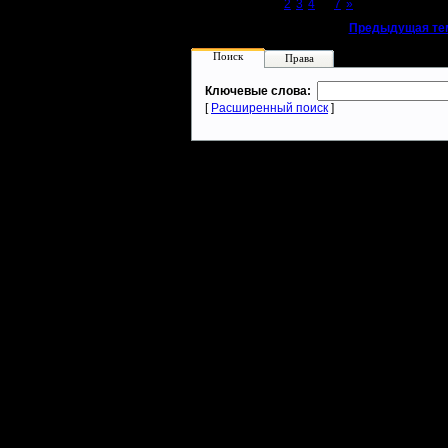
Page 1 of 7
[1]
2
3
4
...
7
»
«
Предыдущая те
Поиск
Права
Ключевые слова:
[
Расширенный поиск
]
Warcraft 2 - скачать бесплатно русскую версию, warcraft 2 серве
- Генерация