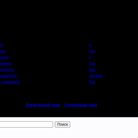
я 6 раундов
ше олимпийская на вылет.
Автор
я"
il
ния"
Dar
ения"
il
ажения"
Dar
ражения"
Dar
 сражения"
Oragorn
е сражения"
Dar
«
Предыдущая тема
|
Следующая тема
»