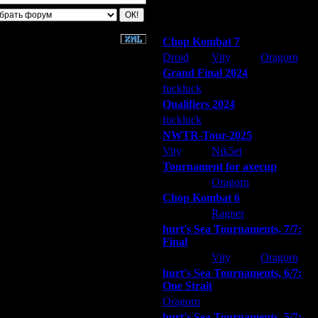
Победители турниров
Chop Kombat 7
Droid
Vity
Oragorn
Grand Final 2024
fuckluck
Extasey
ARMilitar
Qualifiers 2024
fuckluck
ARMilitar
Extasey
NWTR-Tour-2025
Vity
Nik5et
ARMilitar
Tournament for axecup
ARMilitar
Oragorn
Extasey
Chop Kombat 6
hurt
Ragner
Extasey
hurt's Sea Tournaments, 7/7:
Final
Extasey
Vity
Oragorn
hurt's Sea Tournaments, 6/7:
One Strait
Oragorn
ARMilitar
Extasey
hurt's Sea Tournaments, 5/7: