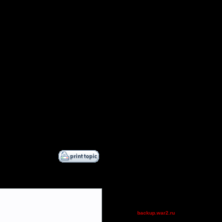
mnmike
Quaaka
-WD-
Lekkerding3
sale39
c
Дата
22.3.19 19:02
MFSC
22.3.19 22:15
FFAsonly
23.3.19 19:21
Остальные игроки
23.3.19 21:29
AA.GreenGoblin
30.3.19 11:47
Becks
31.3.19 18:46
Blandest
31.3.19 21:00
dannyldd
exitt
Gourmet
Million$Man
polandbb
tyrus
^Ninja~Warrior^
backup.war2.ru
Остальные игроки