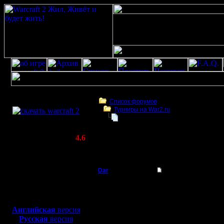
Скачать игру
бесплатно
Список форумов
Турниры на War2.ru
WarCraft 2 COMBAT
Турнир на ГСЕВ "Весенние сраже
(Warcraft II BNE 2.02+)
Актуальная версия:
4.6
(февраль 2020)
Турнир на ГСЕВ "Весенние сражения"
Совместимо с
Windows
Dar
Турнир на ГСЕВ "Ве
XP/Vista/7/8/10
Полубог
Предлагаю провести 2
Боевой релиз, ~
40 Мб
Восток И Запад).
Регламент турнира
для игры по сети:
Регистрация:
Бои проводятся один-
Английская
версия
21.7.16
Система проведения з
Русская
версия
Сообщений: 449
до 8 участников круго