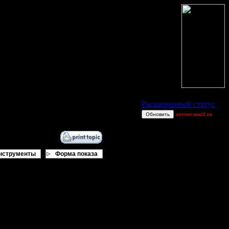
Статус Battle.Net
Расширенный статус
Обновить
server.war2.ru
GOW EF 4
fused
dragonball[z]
нструменты
Форма показа
[TD]CrUsH
0wn3dj00
_I_Undine
 East & West (Золото Разделяет
gs
ring62
He-Man
Mike >>>