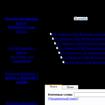
Откуда:
от 9 до 12 Швейцарска
Махачкала
от 13 участников и вы
Полная версия, ~
450
Финал до 3 побед.
Мб
с музыкой и видео:
Полная английская
»
22.3.19 16:16
версия
Полная русская
Ответов
версия
Re: Турнир на ГСЕВ "Весенние сражени
перевод от war2.ru на
Re: Турнир на ГСЕВ "Весенние сраже
базе перевода от СПК
Re: Турнир на ГСЕВ "Весенние сраж
Другие версии и
Re: Турнир на ГСЕВ "Весенние ср
файлы
Re: Турнир на ГСЕВ "Весенние с
доступные для
Re: Турнир на ГСЕВ "Весенние
скачивания
Re: Турнир на ГСЕВ "Весенни
Как подключиться и
играть в Warcraft 2
онлайн
Поиск
Права
Мы в социальных
Ключевые слова:
сетях:
[
Расширенный поиск
]
Warcraft 2 вконтакте