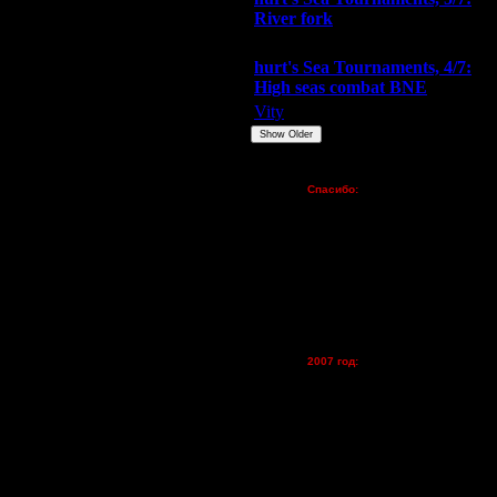
River fork
Extasey
ARMilitar
Doooda
hurt's Sea Tournaments, 4/7:
High seas combat BNE
Vity
ARMilitar
None
Show Older
Пожертвования
Спасибо:
FX - $80 (домен)
Zelya - (турниры)
lesnik
Dar - (турниры)
Kagan - (турниры)
vova1 - (хостинг)
tolsty - (хостинг)
Oragorn - (хостинг)
2007 год:
Spbwar - $400
Jade -$100
MasterKsa - $60
Lisak -$52
Cocka - $50
Konstkl - $50
Ldir - $50