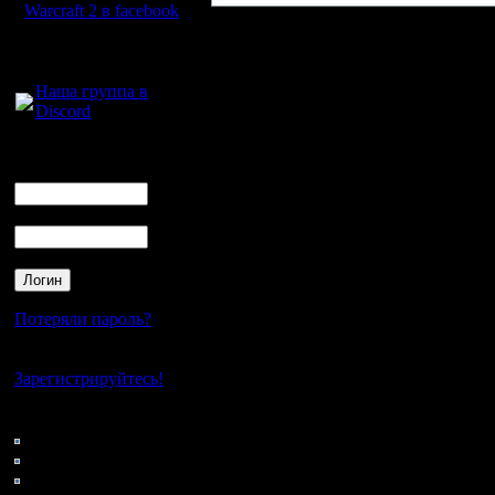
Warcraft 2 в facebook
Для голосового
общения:
Наша группа в
Discord
Логин
Ник
Пароль
Потеряли пароль?
Нет своего аккаунта?
Зарегистрируйтесь!
Кто на сайте
48: Гости
0: Пользователи
4121: Пользователи с