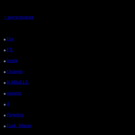
регистрацией
Вы гость здесь.
+ регистрация
Последний
посетитель:
Dar
: 25 Дней 1 ч. 36
м. назад
FX
: 97 Дней 9 ч. 8 м.
назад
lesnik
: 130 Дней 11 ч.
25 м. назад
Oragorn
: 138 Дней 11
ч. 35 м. назад
KABuLLL
: 166 Дней
10 ч. 44 м. назад
starspro
: 190 Дней 22
ч. 18 м. назад
il
: 262 Дней 8 ч. 23 м.
назад
Радибор
: 286 Дней 4
ч. 10 м. назад
Dark_Master
: 297
Дней 6 ч. 26 м. назад