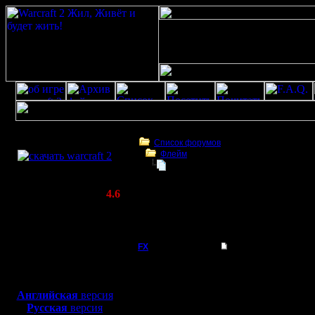
Скачать игру
бесплатно
Список форумов
Флейм
WarCraft 2 COMBAT
Google Chrome лишится поддержк
(Warcraft II BNE 2.02+)
Актуальная версия:
4.6
(февраль 2020)
Google Chrome лишится поддержки стар
Совместимо с
компьютеров
Windows
XP/Vista/7/8/10
FX
Google Chrome лиш
Google 
Боевой релиз, ~
40 Мб
для игры по сети:
поддерж
Английская
версия
Регистрация:
Русская
версия
15.8.06