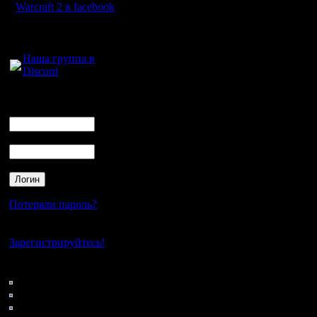
Warcraft 2 в facebook
обнаруже
Для голосового
версии 8
общения:
поддержк
Наша группа в
Discord
совмести
Логин
SSE3 (Su
Ник
SIMD Exte
Пароль
речь идё
до 2005 г
Duo, врод
Потеряли пароль?
Начиная 
Нет своего аккаунта?
Зарегистрируйтесь!
владельц
компьюте
Кто на сайте
55: Гости
уведомле
0: Пользователи
4121: Пользователи с