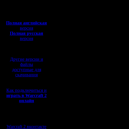
компьют
Сообщений: 395
Полная версия, ~
450
Откуда:
Мб
с музыкой и видео:
В скором
Полная английская
версия
выпустит
Полная русская
версию ф
версия
перевод от war2.ru на
Chrome. К
базе перевода от СПК
некоторы
Другие версии и
файлы
персонал
доступные для
скачивания
не получа
как разр
Как подключиться и
поддержк
играть в Warcraft 2
онлайн
процессо
Мы в социальных
сетях:
В докуме
Warcraft 2 вконтакте