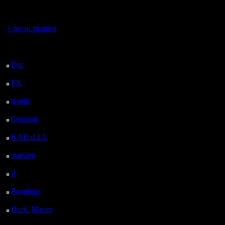
поддержк
регистрацией
Вы гость здесь.
+ регистрация
Таким об
Последний
базе ста
посетитель:
попросту
Dar
: 25 Дней 2 ч. 9 м.
назад
обновлен
FX
: 97 Дней 9 ч. 41
м. назад
других C
lesnik
: 130 Дней 11 ч.
59 м. назад
вроде Mic
Oragorn
: 138 Дней 12
ч. 8 м. назад
интересн
KABuLLL
: 166 Дней
11 ч. 17 м. назад
система 
starspro
: 190 Дней 22
поддержк
ч. 51 м. назад
il
: 262 Дней 8 ч. 57 м.
команд S
назад
Радибор
: 286 Дней 4
работать
ч. 44 м. назад
Dark_Master
: 297
старых у
Дней 7 ч. назад