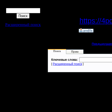
Поиск
Источник
https://4
Расширенный поиск
»
8.2.21 22:43
«
Предыдущая
Поиск
Права
Ключевые слова:
[
Расширенный поиск
]
Warcraft 2 - скачать бесплатно русскую версию, warcraft 2 серве
- Генерация