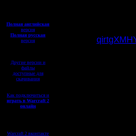
Сообщений: 395
Откуда:
Последни
Полная версия, ~
450
Мб
корпораци
с музыкой и видео:
Полная английская
версия
Полная русская
qirtgXMH
версия
перевод от war2.ru на
базе перевода от СПК
Blizzard 
Другие версии и
сочтены.
файлы
доступные для
нарушении
скачивания
Как подключиться и
Впрочем,
играть в Warcraft 2
онлайн
подобным
ответчик
Мы в социальных
сетях:
Warcraft 2 вконтакте