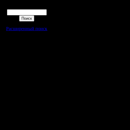
Поиск
Расширенный поиск
Warcraft 2 - скачать бесплатно русскую версию, warcraft 2 серве
- Генерация