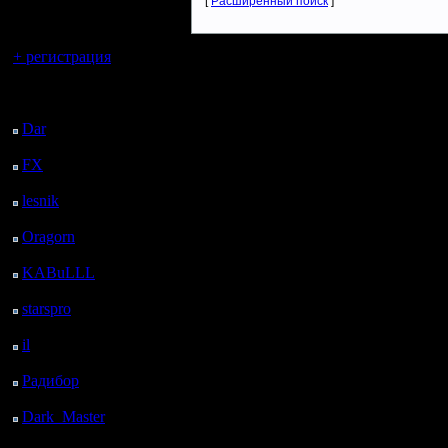
регистрацией
[
Расширенный поиск
]
Вы гость здесь.
+ регистрация
Последний
посетитель:
Dar
: 25 Дней 15 ч. 11
м. назад
FX
: 97 Дней 22 ч. 43
м. назад
lesnik
: 131 Дней 1 ч. 1
м. назад
Oragorn
: 139 Дней 1
ч. 10 м. назад
KABuLLL
: 167 Дней
19 м. назад
starspro
: 191 Дней 11
ч. 53 м. назад
il
: 262 Дней 21 ч. 58
м. назад
Радибор
: 286 Дней 17
ч. 45 м. назад
Dark_Master
: 297
Дней 20 ч. 2 м. назад