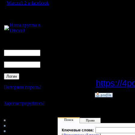
Стоит отм
Warcraft 2 в facebook
события.
Для голосового
общения:
идеально
Наша группа в
Discord
платёж, н
Логин
Ник
Пароль
Источник
https://4
Потеряли пароль?
»
3.9.25 03:48
Нет своего аккаунта?
Зарегистрируйтесь!
Кто на сайте
107: Гости
Поиск
Права
0: Пользователи
4121: Пользователи с
Ключевые слова: