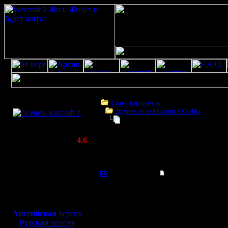
Скачать игру
бесплатно
Список форумов
Другие игры Blizzard и Craft'ы
WarCraft 2 COMBAT
Blizzard Entertainment подала иск
(Warcraft II BNE 2.02+)
Актуальная версия:
4.6
(февраль 2020)
Blizzard Entertainment подала иск против 
Совместимо с
Windows
FX
Blizzard Entertainme
XP/Vista/7/8/10
Побеждае
Боевой релиз, ~
40 Мб
для игры по сети:
02.09.25
Английская
версия
Регистрация:
Русская
версия
15.8.06