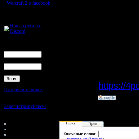
Стоит отм
Warcraft 2 в facebook
события.
Для голосового
общения:
идеально
Наша группа в
Discord
платёж, н
Логин
Ник
Пароль
Источник
https://4
Потеряли пароль?
»
3.9.25 03:48
Нет своего аккаунта?
Зарегистрируйтесь!
Кто на сайте
75: Гости
Поиск
Права
0: Пользователи
4121: Пользователи с
Ключевые слова: