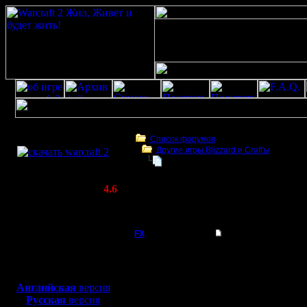
Скачать игру
бесплатно
Список форумов
Другие игры Blizzard и Craft'ы
WarCraft 2 COMBAT
Blizzard Entertainment подала иск
(Warcraft II BNE 2.02+)
Актуальная версия:
4.6
(февраль 2020)
Blizzard Entertainment подала иск против 
Совместимо с
Windows
FX
Blizzard Entertainme
XP/Vista/7/8/10
Побеждае
Боевой релиз, ~
40 Мб
для игры по сети:
02.09.25
Английская
версия
Регистрация:
Русская
версия
15.8.06