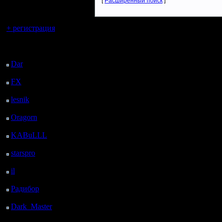
регистрацией
[
Расширенный поиск
]
Вы гость здесь.
+ регистрация
Последний
посетитель:
Dar
: 27 Дней 12 ч.
назад
FX
: 99 Дней 19 ч. 32
м. назад
lesnik
: 132 Дней 21 ч.
50 м. назад
Oragorn
: 140 Дней 21
ч. 59 м. назад
KABuLLL
: 168 Дней
21 ч. 8 м. назад
starspro
: 193 Дней 8 ч.
42 м. назад
il
: 264 Дней 18 ч. 48
м. назад
Радибор
: 288 Дней 14
ч. 35 м. назад
Dark_Master
: 299
Дней 16 ч. 51 м. назад