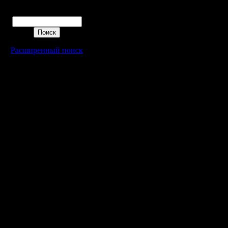
Поиск
Расширенный поиск
Warcraft 2 - скачать бесплатно русскую версию, warcraft 2 серве
- Генерация