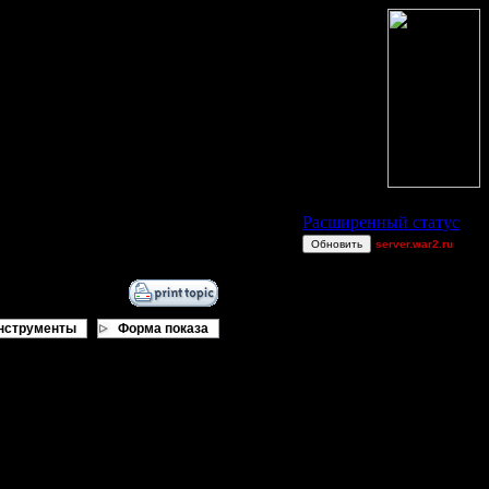
Статус Battle.Net
Расширенный статус
Обновить
server.war2.ru
GOW
[OH]TAKEOVER
Raiden~
нструменты
Форма показа
ring62
Shotgun
allanlai
miguelperu
Остальные игроки
AA.GreenGoblin
Gourmet