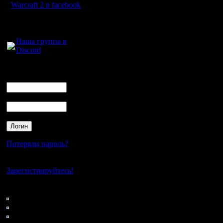
Warcraft 2 в facebook
Для голосового
общения:
Наша группа в
Discord
Логин
Ник
Пароль
Потеряли пароль?
Нет своего аккаунта?
Зарегистрируйтесь!
Кто на сайте
182: Гости
0: Пользователи
4121: Пользователи с