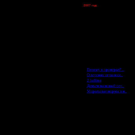
Oragorn - (хостинг)
2007 год:
Spbwar - $400
Jade -$100
MasterKsa - $60
Lisak -$52
Cocka - $50
Konstkl - $50
Ldir - $50
Gadzila - $20
Feature -$10
Последние статьи
·
Почему я проиграл? ..
·
О версиях игры и се..
·
2 halling
·
Деньги на новый сер..
·
Моральные нормы в и..