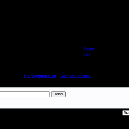
Автор
Sergey
aSn
«
Предыдущая тема
|
Следующая тема
»