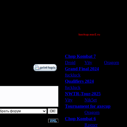
Jordan4385
QuilKs
riky
Theboy
XuRnT[z]
backup.war2.ru
Дата
Остальные игроки
23.9.05 17:31
23.9.05 21:18
Победители турниров
25.9.05 14:45
Chop Kombat 7
Droid
Vity
Oragorn
Grand Final 2024
fuckluck
Extasey
ARMilitar
Qualifiers 2024
fuckluck
ARMilitar
Extasey
NWTR-Tour-2025
Vity
Nik5et
ARMilitar
Tournament for axecup
ARMilitar
Oragorn
Extasey
Chop Kombat 6
hurt
Ragner
Extasey