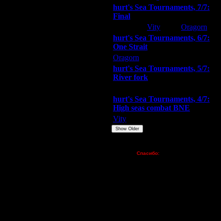
hurt's Sea Tournaments, 7/7:
Final
Extasey
Vity
Oragorn
hurt's Sea Tournaments, 6/7:
One Strait
Oragorn
ARMilitar
Extasey
hurt's Sea Tournaments, 5/7:
River fork
Extasey
ARMilitar
Doooda
hurt's Sea Tournaments, 4/7:
High seas combat BNE
Vity
ARMilitar
None
Show Older
Пожертвования
Спасибо:
FX - $80 (домен)
Zelya - (турниры)
lesnik
Dar - (турниры)
Kagan - (турниры)
vova1 - (хостинг)
tolsty - (хостинг)