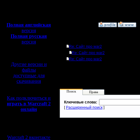
Откуда:
Н.Новгород
Полная версия, ~
450
Мб
с музыкой и видео:
Полная английская
»
23.9.05 17:10
версия
Полная русская
Ответов
версия
Re: Сайт про war2
перевод от war2.ru на
базе перевода от СПК
Re: Сайт про war2
Re: Сайт про war2
Другие версии и
файлы
доступные для
скачивания
Поиск
Права
Как подключиться и
Ключевые слова:
играть в Warcraft 2
[
Расширенный поиск
]
онлайн
Мы в социальных
сетях:
Warcraft 2 вконтакте