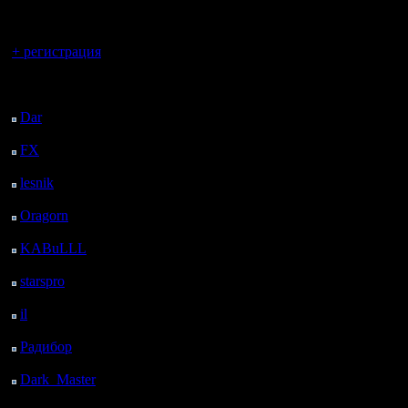
регистрацией
Вы гость здесь.
+ регистрация
Последний
посетитель:
Dar
: 24 Дней 14 ч. 30
м. назад
FX
: 96 Дней 22 ч. 2
м. назад
lesnik
: 130 Дней 20 м.
назад
Oragorn
: 138 Дней 29
м. назад
KABuLLL
: 165 Дней
23 ч. 38 м. назад
starspro
: 190 Дней 11
ч. 12 м. назад
il
: 261 Дней 21 ч. 18
м. назад
Радибор
: 285 Дней 17
ч. 5 м. назад
Dark_Master
: 296
Дней 19 ч. 21 м. назад