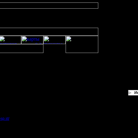
И
делано.
sp.st/