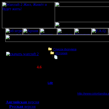
Скачать игру
бесплатно
Список форумов
История
WarCraft 2 COMBAT
Сайт про war2
(Warcraft II BNE 2.02+)
Актуальная версия:
4.6
(февраль 2020)
Сайт про war2
Совместимо с
Windows
Ldir
Сайт про war2
XP/Vista/7/8/10
Админ
Зацените.... классно с
Боевой релиз, ~
40 Мб
http://www.colorilandia.e
для игры по сети:
Регистрация:
--
Английская
версия
25.2.05
Warcraft 2 Forever!
Русская
версия
Сообщений: 1017