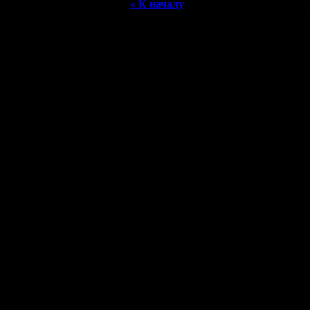
« К началу
Warcraft 2 - скачать бесплатно русскую версию, warcraft 2 серве
- Генерация