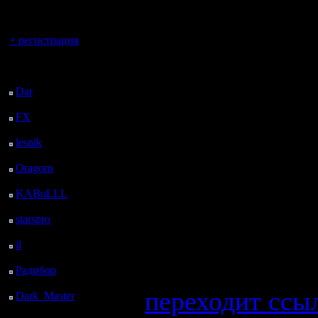
регистрацией
Приближается П
Вы гость здесь.
истории русско
+ регистрация
Последний
варкрафта2
посетитель:
Dar
: 24 Дней 18 ч. 43
турнир по Чоп
м. назад
FX
: 97 Дней 2 ч. 15
м. назад
lesnik
: 130 Дней 4 ч.
33 м. назад
Всех желающих
Oragorn
: 138 Дней 4
ч. 42 м. назад
KABuLLL
: 166 Дней
ВСЕ собираемс
3 ч. 51 м. назад
starspro
: 190 Дней 15
в 20:40
по МСК
ч. 25 м. назад
il
: 262 Дней 1 ч. 30 м.
назад
На сервере на к
Радибор
: 285 Дней 21
ч. 17 м. назад
-
переходит ссы
Dark_Master
: 296
Дней 23 ч. 34 м. назад