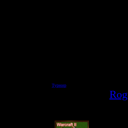
Общий призовой
(И может увелич
2 место - 30%, 3
Все подробност
Турнир
: Friday Night Warcraft - Пятн
Отправлено
Rog
14:04 (938 Проч
27 янва