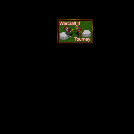
12:36 (1072 Про
Дороги
Как и о
турниров Пятни
Варкрафтом про
Friday Night Wa
как и было запл
последнюю пятн