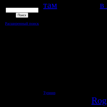
там
! Можно и
в
Поиск
Будет нас стримить
Расширенный поиск
(cсылка на стри
турнира)
А комментирова
чоппер русскояз
Tolsty
господин
Турнир
: Friday Night Warcraft 2 - 24.02
Отправлено
Rog