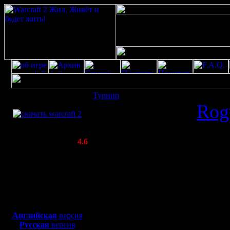
Скачать игру
Турнир
: Friday Night Warcraft 3
бесплатно
Отправлено
Rog
WarCraft 2 COMBAT
13:45 (1772 Про
(Warcraft II BNE 2.02+)
Актуальная версия:
4.6
(февраль 2020)
Сегодня в 20
Совместимо с
Windows
XP/Vista/7/8/10
Friday Ni
Боевой релиз, ~
40 Мб
Пятничный в
для игры по сети:
Английская
версия
Русская
версия