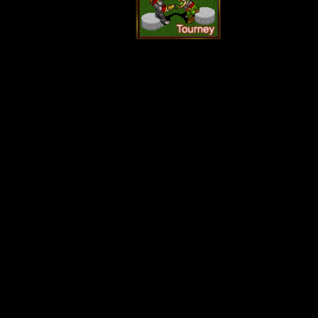
турнир
-
Пятни
Варкрафтом
!
Приглашаем в
принять участи
Все подробности
призового фонда
Как обычно, буд
необычно - так э