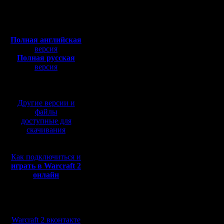
Полная версия, ~
450
Подробнос
Мб
с музыкой и видео:
Полная английская
версия
Полная русская
А стрим буд
версия
перевод от war2.ru на
базе перевода от СПК
Другие версии и
файлы
доступные для
скачивания
Как подключиться и
играть в Warcraft 2
онлайн
Мы в социальных
сетях:
Warcraft 2 вконтакте