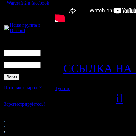
Warcraft 2 в facebook
Для голосового
общения:
Наша группа в
Discord
Стрим также
Логин
Ник
t
Пароль
ССЫЛКА НА 
Потеряли пароль?
Турнир
: Турнир по CHOP!
Отправлено
il
Вк
Нет своего аккаунта?
Зарегистрируйтесь!
(1264 Прочитан
Кто на сайте
165: Гости
0: Пользователи
Друзья!
4121: Пользователи с