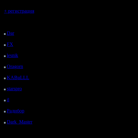
Вы гость здесь.
+ регистрация
Последний
посетитель:
Dar
: 26 Дней 15 ч. 41
м. назад
FX
: 98 Дней 23 ч. 13
м. назад
lesnik
: 132 Дней 1 ч.
31 м. назад
Oragorn
: 140 Дней 1
ч. 40 м. назад
KABuLLL
: 168 Дней
49 м. назад
starspro
: 192 Дней 12
ч. 23 м. назад
il
: 263 Дней 22 ч. 28
м. назад
Радибор
: 287 Дней 18
ч. 15 м. назад
Dark_Master
: 298
Дней 20 ч. 32 м. назад