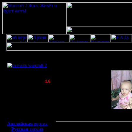
Скачать игру
бесплатно
WarCraft 2 COMBAT
(Warcraft II BNE 2.02+)
Актуальная версия:
4.6
(февраль 2020)
Совместимо с
Windows
XP/Vista/7/8/10
Боевой релиз, ~
40 Мб
для игры по сети:
Английская
версия
KF&Alena
Русская
версия