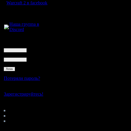
Warcraft 2 в facebook
Для голосового
общения:
Наша группа в
Discord
Логин
Ник
Пароль
Потеряли пароль?
Нет своего аккаунта?
Зарегистрируйтесь!
Кто на сайте
57: Гости
0: Пользователи
4121: Пользователи с
регистрацией