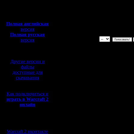
Голосуйте за картину только од
Полная версия, ~
450
Оценка от 1 до 10, наилучшая 
Мб
Будьте объективны, а то резуль
с музыкой и видео:
фальсифицированы
Полная английская
Голос не для вашей собственн
версия
Полная русская
версия
перевод от war2.ru на
базе перевода от СПК
Другие версии и
файлы
доступные для
скачивания
Как подключиться и
играть в Warcraft 2
онлайн
Мы в социальных
сетях:
Warcraft 2 вконтакте