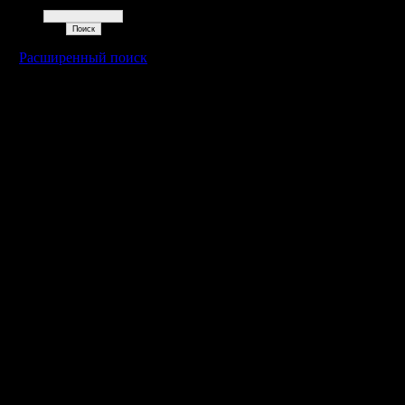
Поиск
Расширенный поиск
Warcraft 2 - скачать бесплатно русскую версию, warcraft 2 серве
- Генерация