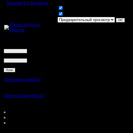
Warcraft 2 в facebook
Включить смайлики
Для голосового
Включить BB код
общения:
Наша группа в
Discord
Логин
Ник
Пароль
Потеряли пароль?
Нет своего аккаунта?
Зарегистрируйтесь!
Кто на сайте
98: Гости
0: Пользователи
4121: Пользователи с
регистрацией