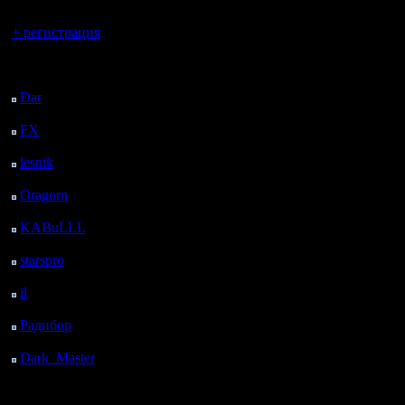
Вы гость здесь.
+ регистрация
Последний
посетитель:
Dar
: 24 Дней 17 ч. 43
м. назад
FX
: 97 Дней 1 ч. 15
м. назад
lesnik
: 130 Дней 3 ч.
33 м. назад
Oragorn
: 138 Дней 3
ч. 42 м. назад
KABuLLL
: 166 Дней
2 ч. 51 м. назад
starspro
: 190 Дней 14
ч. 25 м. назад
il
: 262 Дней 31 м.
назад
Радибор
: 285 Дней 20
ч. 18 м. назад
Dark_Master
: 296
Дней 22 ч. 34 м. назад