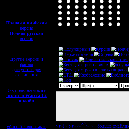
Полная версия, ~
450
Мб
с музыкой и видео:
Полная английская
версия
Полная русская
Комментарий
версия
перевод от war2.ru на
базе перевода от СПК
Другие версии и
файлы
доступные для
скачивания
Как подключиться и
играть в Warcraft 2
онлайн
Мы в социальных
сетях:
[
больше смайли
Warcraft 2 вконтакте