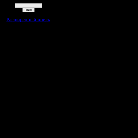
Поиск
Расширенный поиск
Warcraft 2 - скачать бесплатно русскую версию, warcraft 2 серве
- Генерация