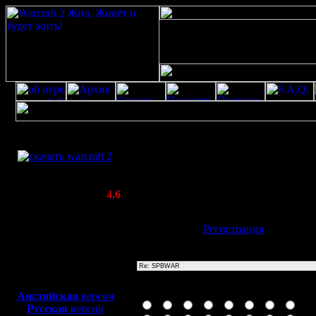
Скачать игру
Re: SPBWAR
бесплатно
Poster: Дата: 20.8.20 13:25
WarCraft 2 COMBAT
20
(Warcraft II BNE 2.02+)
Актуальная версия:
4.6
(февраль 2020)
Совместимо с
Имя:
Гость
[
Регистрация
]
Windows
XP/Vista/7/8/10
Тема
Боевой релиз, ~
40 Мб
для игры по сети:
Иконка сообщения
Английская
версия
Русская
версия